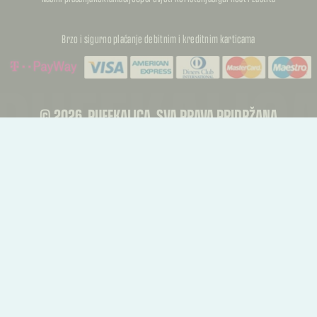
Brzo i sigurno plaćanje debitnim i kreditnim karticama
PUFFKALIC
PUFFKALIC
© 2026, PUFFKALICA. SVA PRAVA PRIDRŽANA
PUFFKALIC
TREBATE RASKID UGOVORA?
Kupac može podnijeti zahtjev za jednostrani raskid ugovora u roku od 14 dana od
primitka proizvoda.
Raskid ugovora