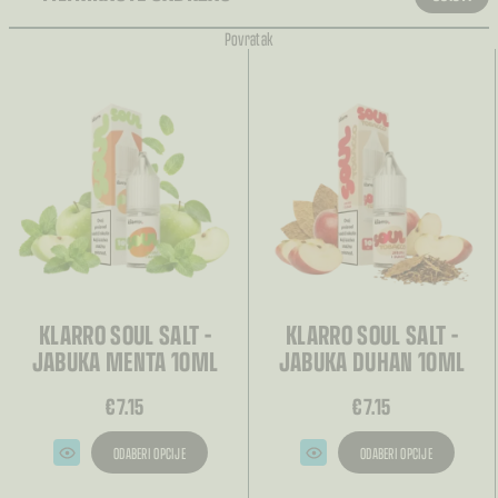
Povratak
KLARRO SOUL SALT –
KLARRO SOUL SALT –
JABUKA MENTA 10ML
JABUKA DUHAN 10ML
€
7.15
€
7.15
ODABERI OPCIJE
ODABERI OPCIJE
Ovaj
Ovaj
proizvod
proizvod