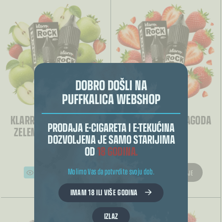
DOBRO DOŠLI NA
PUFFKALICA WEBSHOP
KLARRO ROCK – JAGODA
KLARRO ROCK – JAGODA
PRODAJA E-CIGARETA I E-TEKUĆINA
ZELENA JABUKA 10ML
10ML
DOZVOLJENA JE SAMO STARIJIMA
OD
18 GODINA.
€
6.85
€
6.85
Molimo Vas da potvrdite svoju dob.
ODABERI OPCIJE
ODABERI OPCIJE
Ovaj
Ovaj
proizvod
proizvod
IMAM 18 ILI VIŠE GODINA
ima
ima
više
više
varijanti.
varijanti.
Opcije
Opcije
IZLAZ
se
se