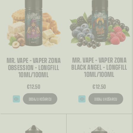
MR. VAPE – VAPER ZONA
MR. VAPE – VAPER ZONA
BLACK ANGEL – LONGFILL
OBSESSION – LONGFILL
10ML/100ML
10ML/100ML
€
12.50
€
12.50
DODAJ U KOŠARICU
DODAJ U KOŠARICU