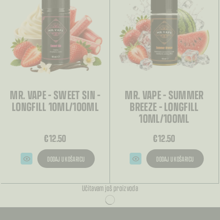
MR. VAPE – SWEET SIN –
MR. VAPE – SUMMER
LONGFILL 10ML/100ML
BREEZE – LONGFILL
10ML/100ML
€
12.50
€
12.50
DODAJ U KOŠARICU
DODAJ U KOŠARICU
Učitavam još proizvoda