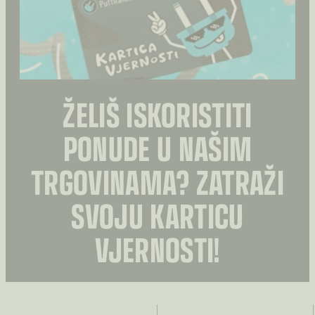
stranici
stranici
proizvoda
proizvoda
ŽELIŠ ISKORISTITI
PONUDE U NAŠIM
TRGOVINAMA? ZATRAŽI
SVOJU KARTICU
VJERNOSTI!