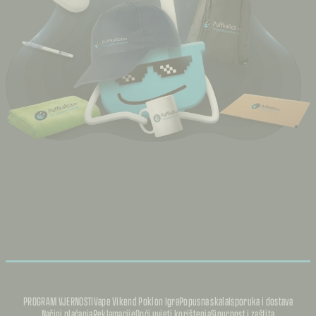
PROGRAM VJERNOSTI
Vape Vikend Poklon Igra
Popusna skala
Isporuka i dostava
Načini plaćanja
Reklamacije
Opći uvjeti korištenja
Sigurnost i zaštita