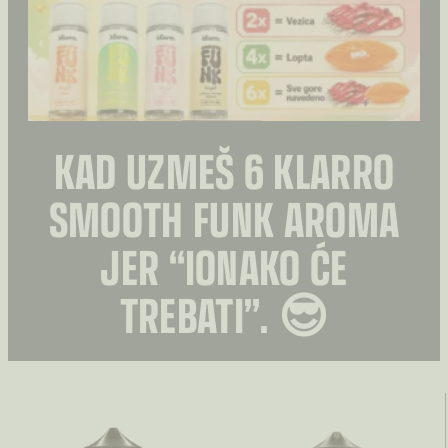
na
na
stranici
stranici
proizvoda
proizvoda
KAD UZMEŠ 6 KLARRO
SMOOTH FUNK AROMA
JER “IONAKO ĆE
TREBATI”. 😎