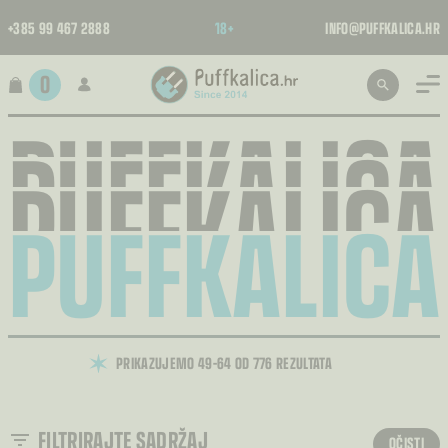
+385 99 467 2888
18+
INFO@PUFFKALICA.HR
0
PUFFKALICA
PUFFKALICA
PUFFKALICA
PUFFKALICA
PRIKAZUJEMO 49–64 OD 776 REZULTATA
FILTRIRAJTE SADRŽAJ
OČISTI