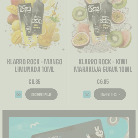
mogu
mogu
odabrati
odabrati
na
na
stranici
stranici
proizvoda
proizvoda
KLARRO ROCK – MANGO
KLARRO ROCK – KIWI
LIMUNADA 10ML
MARAKUJA GUAVA 10ML
€
6.85
€
6.85
ODABERI OPCIJE
ODABERI OPCIJE
Ovaj
Ovaj
proizvod
proizvod
ima
ima
više
više
varijanti.
varijanti.
Opcije
Opcije
se
se
mogu
mogu
odabrati
odabrati
na
na