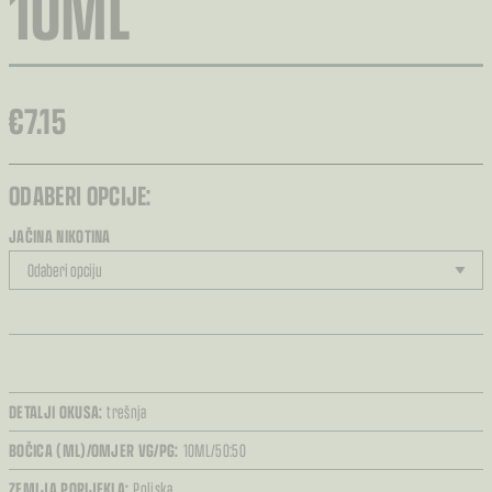
10ML
€
7.15
ODABERI OPCIJE:
JAČINA NIKOTINA
DETALJI OKUSA:
trešnja
BOČICA (ML)/OMJER VG/PG:
10ML/50:50
ZEMLJA PORIJEKLA:
Poljska