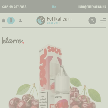
+385 99 467 2888
18+
INFO@PUFFKALICA.HR
0