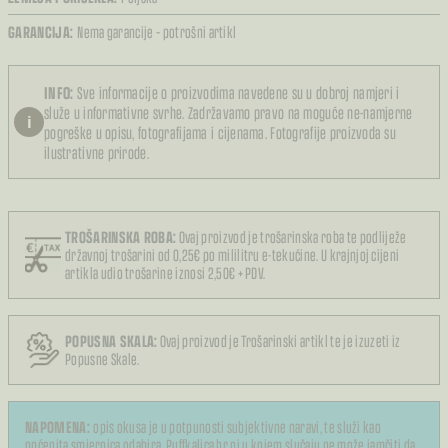
GARANCIJA:
Nema garancije – potrošni artikl
INFO:
Sve informacije o proizvodima navedene su u dobroj namjeri i
služe u informativne svrhe. Zadržavamo pravo na moguće ne-namjerne
i
pogreške u opisu, fotografijama i cijenama. Fotografije proizvoda su
ilustrativne prirode.
TROŠARINSKA ROBA:
Ovaj proizvod je trošarinska roba te podliježe
državnoj trošarini od 0,25€ po mililitru e-tekućine. U krajnjoj cijeni
artikla udio trošarine iznosi 2,50€ + PDV.
POPUSNA SKALA:
Ovaj proizvod je Trošarinski artikl te je izuzeti iz
Popusne Skale.
NAPOMENA:
opis okusa je u potpunosti subjektivne naravi, te služi kao
općenita smjernica odabira. Puffkalica.hr ni u kojem slučaju ne može jamčiti da