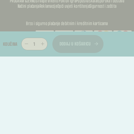
PROGRAM VJERNOSTI
Vape Vikend Poklon Igra
Popusna skala
Isporuka i dostava
Načini plaćanja
Reklamacije
Opći uvjeti korištenja
Sigurnost i zaštita
Brzo i sigurno plaćanje debitnim i kreditnim karticama
PUFFKALIC
DODAJ U KOŠARICU
KOLIČINA
PUFFKALIC
© 2026, PUFFKALICA. SVA PRAVA PRIDRŽANA
PUFFKALIC
TREBATE RASKID UGOVORA?
Kupac može podnijeti zahtjev za jednostrani raskid ugovora u roku od 14 dana od
primitka proizvoda.