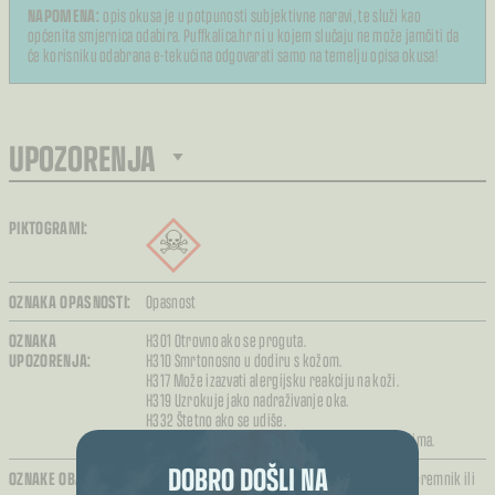
NAPOMENA:
opis okusa je u potpunosti subjektivne naravi, te služi kao
općenita smjernica odabira. Puffkalica.hr ni u kojem slučaju ne može jamčiti da
će korisniku odabrana e-tekućina odgovarati samo na temelju opisa okusa!
UPOZORENJA
PIKTOGRAMI:
OZNAKA OPASNOSTI:
Opasnost
OZNAKA
H301 Otrovno ako se proguta.
UPOZORENJA:
H310 Smrtonosno u dodiru s kožom.
H317 Može izazvati alergijsku reakciju na koži.
H319 Uzrokuje jako nadraživanje oka.
H332 Štetno ako se udiše.
H412 Štetno za vodeni okoliš s dugotrajnim učincima.
DOBRO DOŠLI NA
OZNAKE OBAVIJESTI:
P101 Ako je potrebna liječnička pomoć pokazati spremnik ili