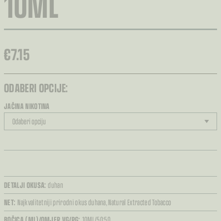
10ML
€
7.15
ODABERI OPCIJE:
JAČINA NIKOTINA
DETALJI OKUSA:
duhan
NET:
Najkvalitetniji prirodni okus duhana,
Natural Extracted Tobacco
BOČICA (ML)/OMJER VG/PG:
10ML/50:50