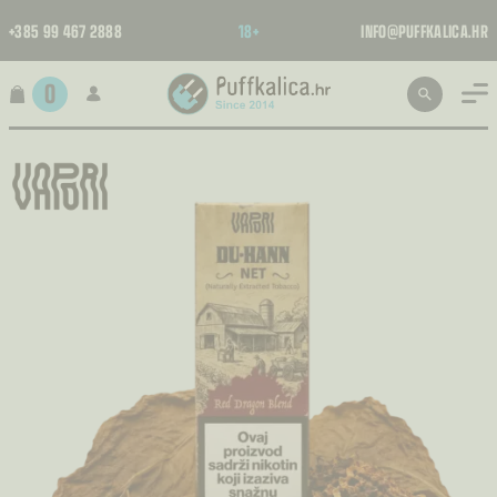
+385 99 467 2888
18+
INFO@PUFFKALICA.HR
0