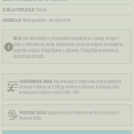
ZEMLJA PORIJEKLA:
Poljska
GARANCIJA:
Nema garancije – potrošni artikl
INFO:
Sve informacije o proizvodima navedene su u dobroj namjeri i
služe u informativne svrhe. Zadržavamo pravo na moguće ne-namjerne
i
pogreške u opisu, fotografijama i cijenama. Fotografije proizvoda su
ilustrativne prirode.
TROŠARINSKA ROBA:
Ovaj proizvod je trošarinska roba te podliježe
državnoj trošarini od 0,25€ po mililitru e-tekućine. U krajnjoj cijeni
artikla udio trošarine iznosi 2,50€ + PDV.
POPUSNA SKALA:
Ovaj proizvod je Trošarinski artikl te je izuzeti iz
Popusne Skale.