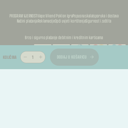
PROGRAM VJERNOSTI
Vape Vikend Poklon Igra
Popusna skala
Isporuka i dostava
Načini plaćanja
Reklamacije
Opći uvjeti korištenja
Sigurnost i zaštita
Brzo i sigurno plaćanje debitnim i kreditnim karticama
PUFFKALIC
DODAJ U KOŠARICU
KOLIČINA
PUFFKALIC
© 2026, PUFFKALICA. SVA PRAVA PRIDRŽANA
PUFFKALIC
TREBATE RASKID UGOVORA?