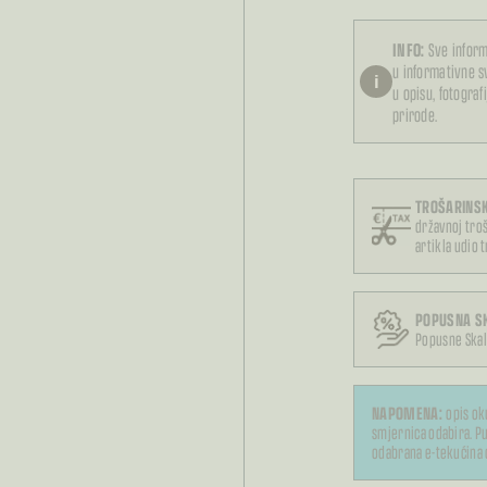
INFO:
Sve inform
u informativne 
i
u opisu, fotograf
prirode.
TROŠARINSK
državnoj troš
artikla udio 
POPUSNA S
Popusne Skal
NAPOMENA:
opis ok
smjernica odabira. Pu
odabrana e-tekućina 