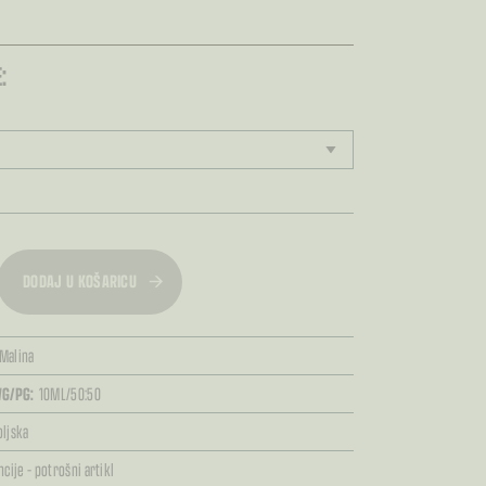
:
DODAJ U KOŠARICU
 Malina
G/PG:
10ML/50:50
oljska
cije – potrošni artikl