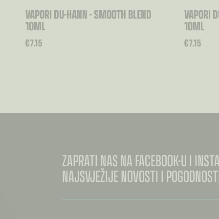
VAPORI DU-HANN - SMOOTH BLEND
VAPORI D
10ML
10ML
€
7.15
€
7.15
ZAPRATI NAS NA FACEBOOK-U I INS
NAJSVJEŽIJE NOVOSTI I POGODNOSTI