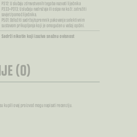
P312: U slučaju zdravstvenih tegoba nazvati liječnika
P333+P313: U slučaju nadražaja ili osipa na koži: zatražiti
savjet/pomoć liječnika.
P501: Odložiti sadržaj/spremnik pakovanje selektivnim
sustavom prikupljanja koji je omogućen u vašoj općini.
Sadrži nikotin koji izaziva snažnu ovisnost
JE (0)
 su kupili ovaj proizvod mogu napisati recenziju.