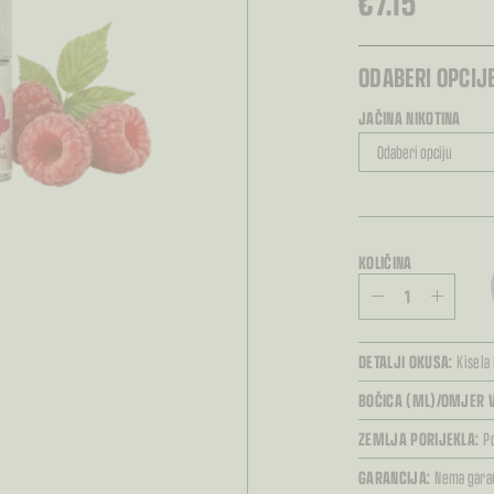
€
7.15
ODABERI OPCIJE
JAČINA NIKOTINA
KOLIČINA
DETALJI OKUSA:
Kisela
BOČICA (ML)/OMJER V
ZEMLJA PORIJEKLA:
P
GARANCIJA:
Nema garan