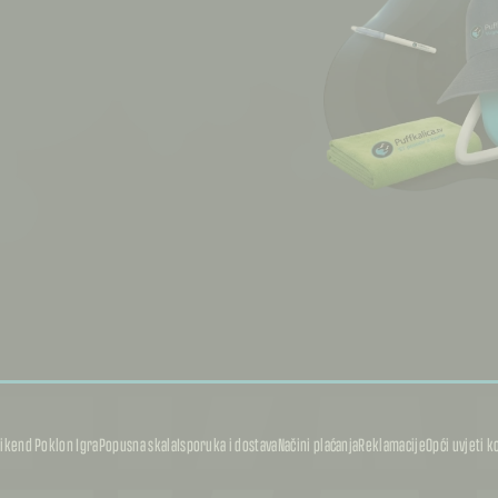
ikend Poklon Igra
Popusna skala
Isporuka i dostava
Načini plaćanja
Reklamacije
Opći uvjeti k