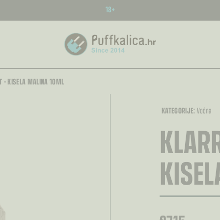
18+
T – KISELA MALINA 10ML
KATEGORIJE:
Voćna
KLARR
KISEL