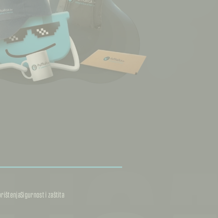
orištenja
Sigurnost i zaštita