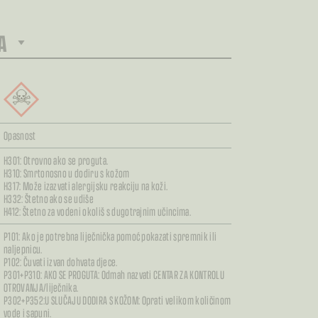
A
Opasnost
H301: Otrovno ako se proguta.
H310: Smrtonosno u dodiru s kožom
H317: Može izazvati alergijsku reakciju na koži.
H332: Štetno ako se udiše
H412: Štetno za vodeni okoliš s dugotrajnim učincima.
P101: Ako je potrebna liječnička pomoć pokazati spremnik ili
naljepnicu.
P102: Čuvati izvan dohvata djece.
P301+P310: AKO SE PROGUTA: Odmah nazvati CENTAR ZA KONTROLU
OTROVANJA/liječnika.
P302+P352:U SLUČAJU DODIRA S KOŽOM: Oprati velikom količinom
vode i sapuni.