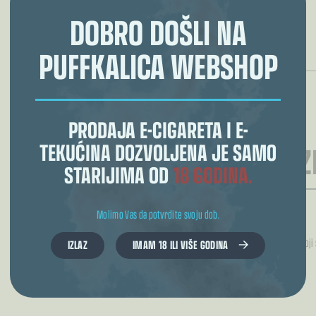
DOBRO DOŠLI NA
PUFFKALICA WEBSHOP
DODATNI PODACI O
OPASNOSTIMA:
PRODAJA E-CIGARETA I E-
TEKUĆINA DOZVOLJENA JE SAMO
RECENZI
STARIJIMA OD
18 GODINA.
Molimo Vas da potvrdite svoju dob.
Još nema recenzija.
Samo logirani kupci koji
IZLAZ
IMAM 18 ILI VIŠE GODINA