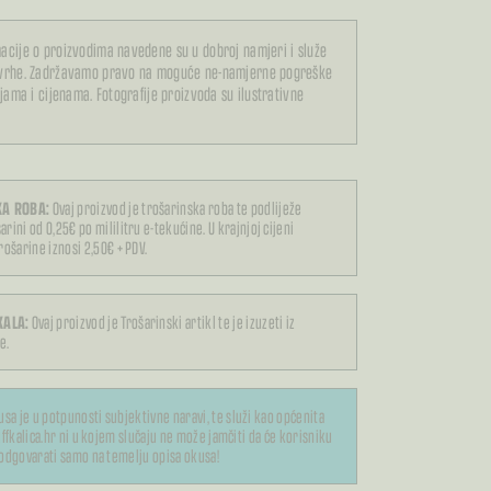
acije o proizvodima navedene su u dobroj namjeri i služe
svrhe. Zadržavamo pravo na moguće ne-namjerne pogreške
ijama i cijenama. Fotografije proizvoda su ilustrativne
A ROBA:
Ovaj proizvod je trošarinska roba te podliježe
arini od 0,25€ po mililitru e-tekućine. U krajnjoj cijeni
trošarine iznosi 2,50€ + PDV.
KALA:
Ovaj proizvod je Trošarinski artikl te je izuzeti iz
e.
usa je u potpunosti subjektivne naravi, te služi kao općenita
ffkalica.hr ni u kojem slučaju ne može jamčiti da će korisniku
odgovarati samo na temelju opisa okusa!