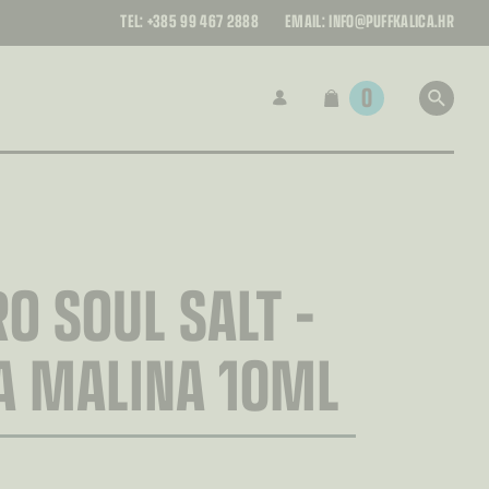
TEL:
+385 99 467 2888
EMAIL:
INFO@PUFFKALICA.HR
0
O SOUL SALT –
A MALINA 10ML