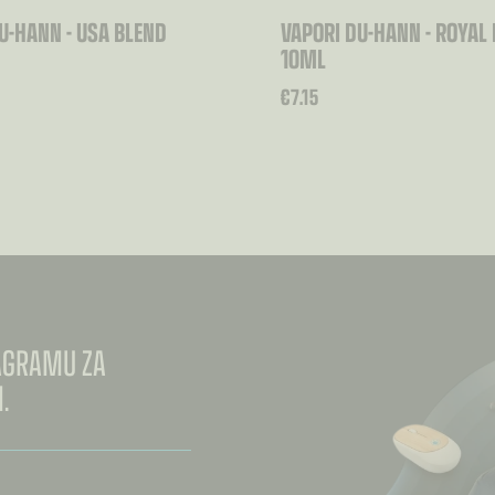
U-HANN - USA BLEND
VAPORI DU-HANN - ROYAL
10ML
€
7.15
TAGRAMU ZA
.