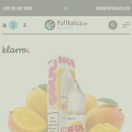
+385 99 467 2888
18+
INFO@PUFFKALICA.HR
0