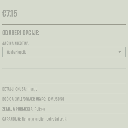
€
7.15
ODABERI OPCIJE:
JAČINA NIKOTINA
DETALJI OKUSA:
mango
BOČICA (ML)/OMJER VG/PG:
10ML/50:50
ZEMLJA PORIJEKLA:
Poljska
GARANCIJA:
Nema garancije – potrošni artikl