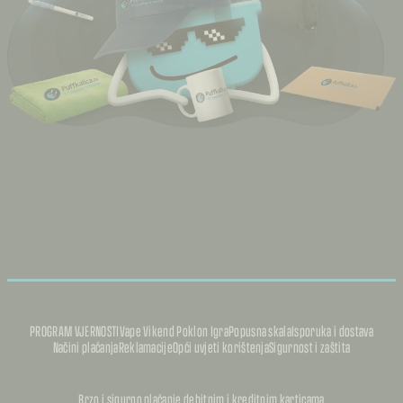
PROGRAM VJERNOSTI
Vape Vikend Poklon Igra
Popusna skala
Isporuka i dostava
Načini plaćanja
Reklamacije
Opći uvjeti korištenja
Sigurnost i zaštita
Brzo i sigurno plaćanje debitnim i kreditnim karticama