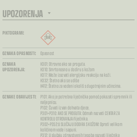
UPOZORENJA
PIKTOGRAMI:
OZNAKA OPASNOSTI:
Opasnost
OZNAKA
H301: Otrovno ako se proguta.
UPOZORENJA:
H310: Smrtonosno u dodiru s kožom
H317: Može izazvati alergijsku reakciju na koži.
H332: Štetno ako se udiše
H412: Štetno za vodeni okoliš s dugotrajnim učincima.
OZNAKE OBAVIJESTI:
P101: Ako je potrebna liječnička pomoć pokazati spremnik ili
naljepnicu.
P102: Čuvati izvan dohvata djece.
P301+P310: AKO SE PROGUTA: Odmah nazvati CENTAR ZA
KONTROLU OTROVANJA/liječnika.
P302+P352:U SLUČAJU DODIRA S KOŽOM: Oprati velikom
količinom vode i sapuni.
P312: U slučaju zdravstvenih tegoba nazvati liječnika