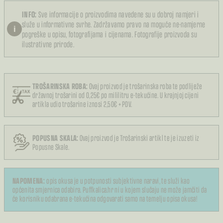
INFO:
Sve informacije o proizvodima navedene su u dobroj namjeri i
služe u informativne svrhe. Zadržavamo pravo na moguće ne-namjerne
i
pogreške u opisu, fotografijama i cijenama. Fotografije proizvoda su
ilustrativne prirode.
TROŠARINSKA ROBA:
Ovaj proizvod je trošarinska roba te podliježe
državnoj trošarini od 0,25€ po mililitru e-tekućine. U krajnjoj cijeni
artikla udio trošarine iznosi 2,50€ + PDV.
POPUSNA SKALA:
Ovaj proizvod je Trošarinski artikl te je izuzeti iz
Popusne Skale.
NAPOMENA:
opis okusa je u potpunosti subjektivne naravi, te služi kao
općenita smjernica odabira. Puffkalica.hr ni u kojem slučaju ne može jamčiti da
će korisniku odabrana e-tekućina odgovarati samo na temelju opisa okusa!