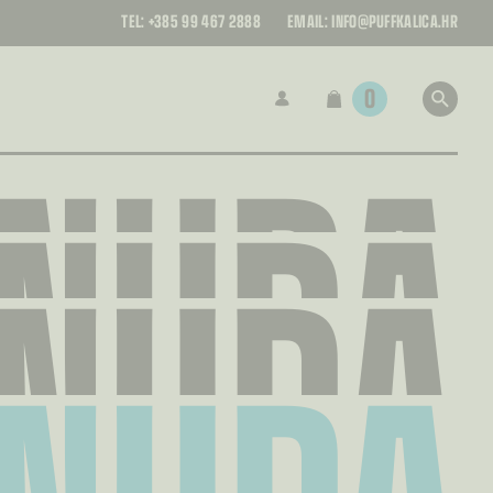
TEL:
+385 99 467 2888
EMAIL:
INFO@PUFFKALICA.HR
0
NUDA
NUDA
NUDA
NUDA