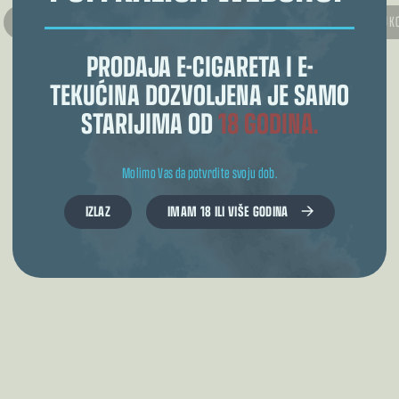
DODAJ U KOŠARICU
DODAJ U K
€
11.40
€
10.26
PRODAJA E-CIGARETA I E-
TEKUĆINA DOZVOLJENA JE SAMO
STARIJIMA OD
18 GODINA.
Molimo Vas da potvrdite svoju dob.
IZLAZ
IMAM 18 ILI VIŠE GODINA