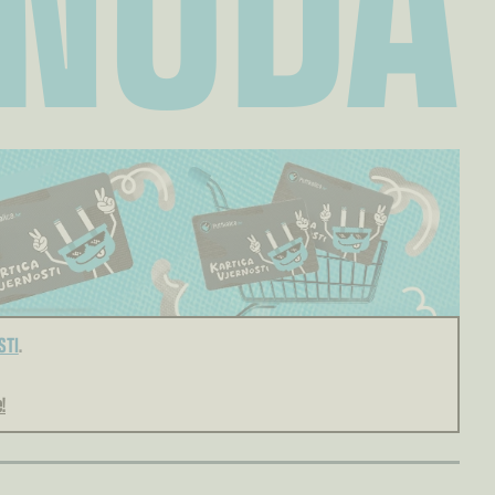
STI
.
!