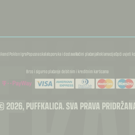
FKA
FKA
ikend Poklon Igra
Popusna skala
Isporuka i dostava
Načini plaćanja
Reklamacije
Opći uvjeti k
FKA
Brzo i sigurno plaćanje debitnim i kreditnim karticama
© 2026, PUFFKALICA. SVA PRAVA PRIDRŽAN