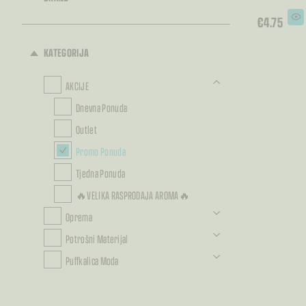
€
4.75
KATEGORIJA
AKCIJE
Dnevna Ponuda
Outlet
Promo Ponuda
Tjedna Ponuda
🔥VELIKA RASPRODAJA AROMA🔥
Oprema
Potrošni Materijal
Puffkalica Moda