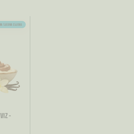
A TJEDNA CIJENA
VIZ –