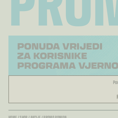
Po
HOME
/
SHOP
/
AKCIJE
/
PROMO PONUDA