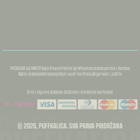
PROGRAM VJERNOSTI
Vape Vikend Poklon Igra
Popusna skala
Isporuka i dostava
Načini plaćanja
Reklamacije
Opći uvjeti korištenja
Sigurnost i zaštita
Brzo i sigurno plaćanje debitnim i kreditnim karticama
PUFFKALIC
© 2026, PUFFKALICA. SVA PRAVA PRIDRŽANA