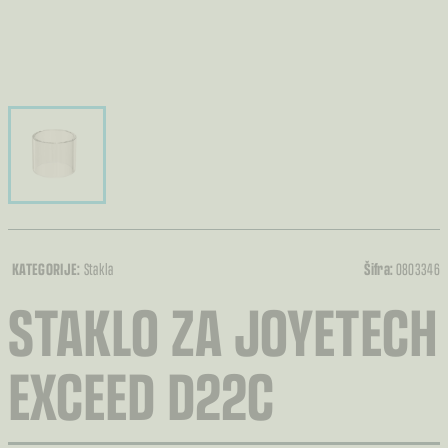
KATEGORIJE:
Stakla
Šifra:
0803346
STAKLO ZA JOYETECH
EXCEED D22C