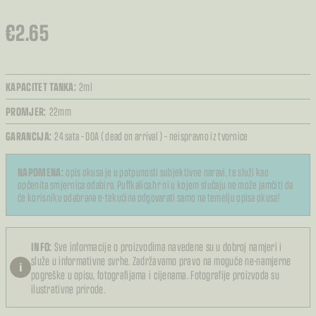
€
2.65
KAPACITET TANKA:
2ml
PROMJER:
22mm
GARANCIJA:
24 sata – DOA ( dead on arrival ) – neispravno iz tvornice
NAPOMENA:
opis okusa je u potpunosti subjektivne naravi, te služi kao
općenita smjernica odabira. Puffkalica.hr ni u kojem slučaju ne može jamčiti da
će korisniku odabrana e-tekućina odgovarati samo na temelju opisa okusa!
INFO:
Sve informacije o proizvodima navedene su u dobroj namjeri i
služe u informativne svrhe. Zadržavamo pravo na moguće ne-namjerne
i
pogreške u opisu, fotografijama i cijenama. Fotografije proizvoda su
ilustrativne prirode.