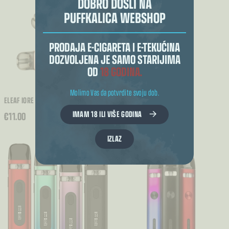
DOBRO DOŠLI NA
PUFFKALICA WEBSHOP
PRODAJA E-CIGARETA I E-TEKUĆINA
DOZVOLJENA JE SAMO STARIJIMA
OD
18 GODINA.
Molimo Vas da potvrdite svoju dob.
ELEAF IORE LITE 2 POD 490MAH
ASPIRE VILTER 2 900MAH
IMAM 18 ILI VIŠE GODINA
€
11.00
€
19.00
IZLAZ