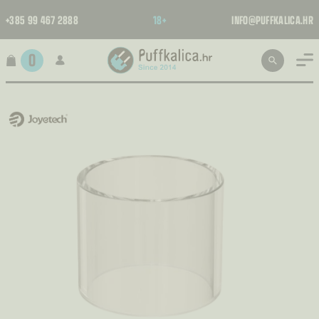
+385 99 467 2888
18+
INFO@PUFFKALICA.HR
0