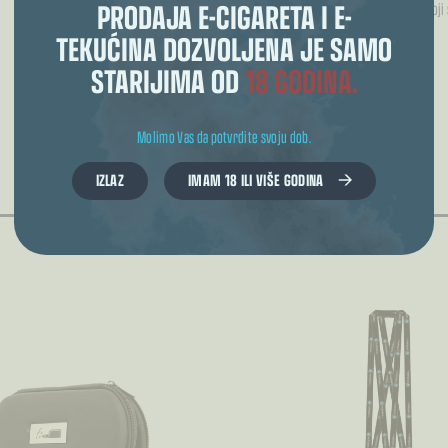
PRODAJA E-CIGARETA I E-
Samo logirani kupci koji
TEKUĆINA DOZVOLJENA JE SAMO
STARIJIMA OD
18 GODINA.
Molimo Vas da potvrdite svoju dob.
POVEZANI PROIZVODI
IZLAZ
IMAM 18 ILI VIŠE GODINA