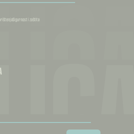
LIC
LIC
orištenja
Sigurnost i zaštita
LIC
A