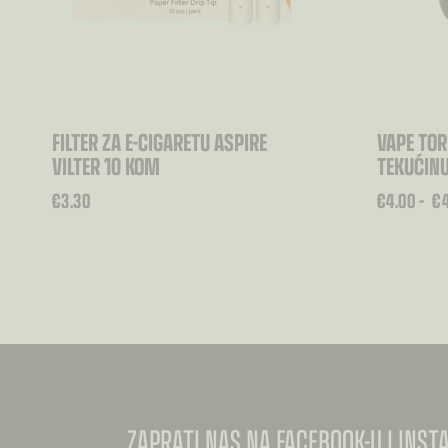
FILTER ZA E-CIGARETU ASPIRE
VAPE TORB
VILTER 10 KOM
TEKUĆIN
RASPON
€
3.30
€
4.00
–
€
CIJENA:
OD
€4.00
DO
€4.50
ZAPRATI NAS NA FACEBOOK-U I INS