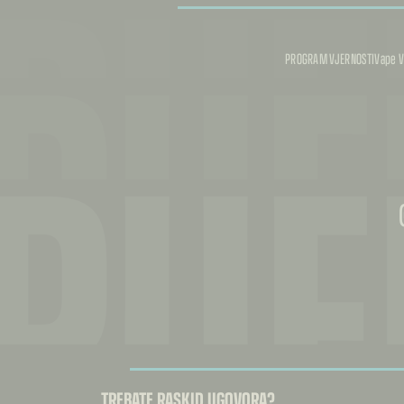
PUF
PUF
PROGRAM VJERNOSTI
Vape V
PUF
TREBATE RASKID UGOVORA?