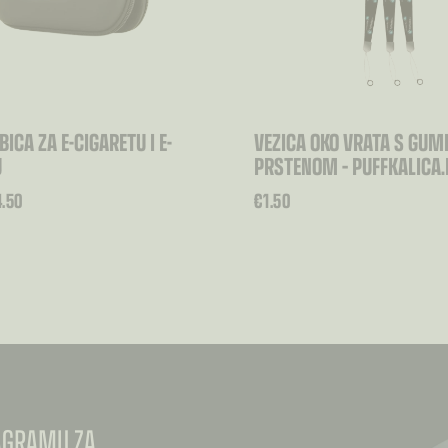
ICA ZA E-CIGARETU I E-
VEZICA OKO VRATA S GU
U
PRSTENOM – PUFFKALICA.
4.50
€
1.50
TAGRAMU ZA