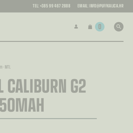
TEL:
+385 99 467 2888
EMAIL:
INFO@PUFFKALICA.HR
0
m - MTL
 CALIBURN G2
750MAH