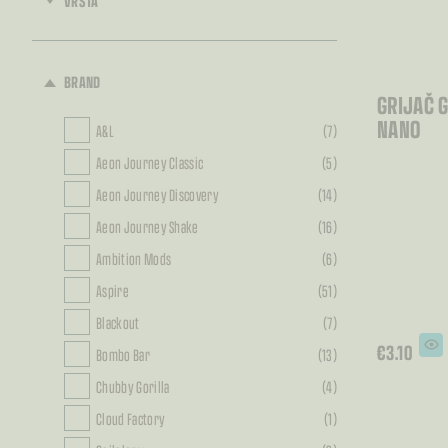
VRSTA
BRAND
GRIJAČ 
NANO
A&L
(7)
Aeon Journey Classic
(5)
Aeon Journey Discovery
(14)
Aeon Journey Shake
(16)
Ambition Mods
(6)
Aspire
(51)
Blackout
(7)
€
3.10
Bombo Bar
(13)
Ovaj
proizv
Chubby Gorilla
(4)
ima
više
varijant
Cloud Factory
(1)
Opcije
se