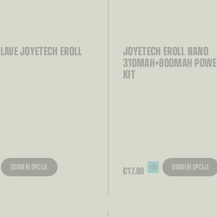
GLAVE JOYETECH EROLL
JOYETECH EROLL NANO
310MAH+800MAH POWE
KIT
ODABERI OPCIJE
ODABERI OPCIJE
€
17.80
Ovaj
od
proizvod
ima
više
i.
varijanti.
Opcije
se