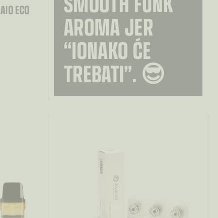
SMOOTH FUNK
AIO ECO
AROMA JER
“IONAKO ĆE
TREBATI”. 😎