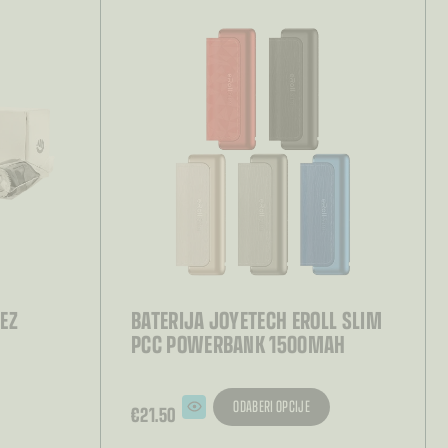
BEZ
BATERIJA JOYETECH EROLL SLIM
PCC POWERBANK 1500MAH
ODABERI OPCIJE
€
21.50
Ovaj
proizvod