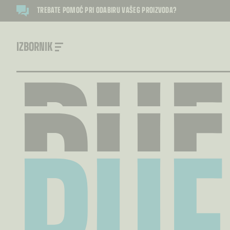
PUF
TREBATE POMOĆ PRI ODABIRU VAŠEG PROIZVODA?
PUF
IZBORNIK
PUF
PUF