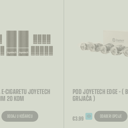
mogu
ti
odabrati
na
i
stranici
oda
proizvoda
A E-CIGARETU JOYETECH
POD JOYETECH EDGE – ( 
LIM 20 KOM
GRIJAČA )
DODAJ U KOŠARICU
ODABERI OPCIJE
€
3.99
Ovaj
proizvod