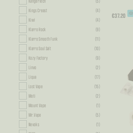
KangerTech
(5)
Kings Creast
(4)
€
37.20
Kiwi
(4)
Ovaj
proi
ima
Klarro Rock
(9)
više
varija
Opcij
Klarro Smooth Funk
(11)
se
mog
Klarro Soul Salt
(10)
odab
na
stran
Kozy Factory
(9)
proi
Linvo
(2)
Liqua
(17)
Lost Vape
(15)
Moti
(2)
Mount Vape
(1)
Mr. Vape
(5)
Nevoks
(1)