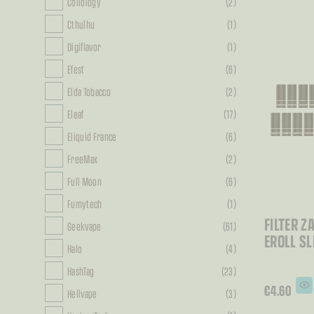
Coilology
(2)
mogu
odabra
na
Cthulhu
(1)
stranic
proizv
Digiflavor
(1)
Efest
(6)
Elda Tobacco
(2)
Eleaf
(17)
Eliquid France
(6)
FreeMax
(2)
Full Moon
(6)
Fumytech
(1)
FILTER Z
Geekvape
(61)
EROLL S
Halo
(4)
HashTag
(23)
€
4.60
Hellvape
(3)