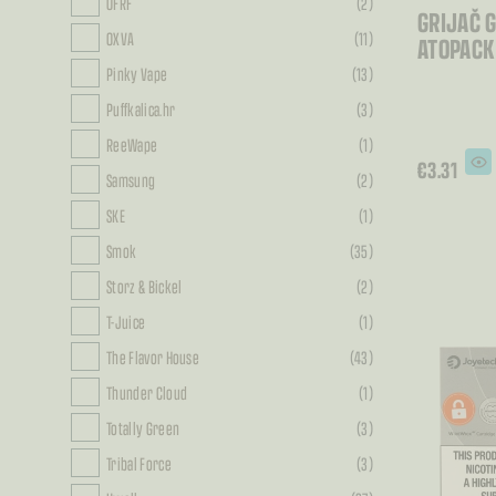
OFRF
(2)
GRIJAČ 
OXVA
(11)
ATOPACK
Pinky Vape
(13)
Puffkalica.hr
(3)
ReeWape
(1)
€
3.31
Samsung
(2)
Ovaj
proizv
ima
SKE
(1)
više
varijant
Smok
(35)
Opcije
se
mogu
Storz & Bickel
(2)
odabra
na
stranic
T-Juice
(1)
proizv
The Flavor House
(43)
Thunder Cloud
(1)
Totally Green
(3)
Tribal Force
(3)