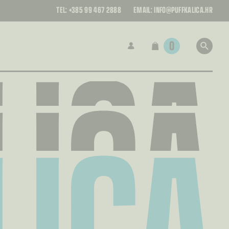
LICA
TEL:
+385 99 467 2888
EMAIL:
INFO@PUFFKALICA.HR
LICA
0
LICA
LICA