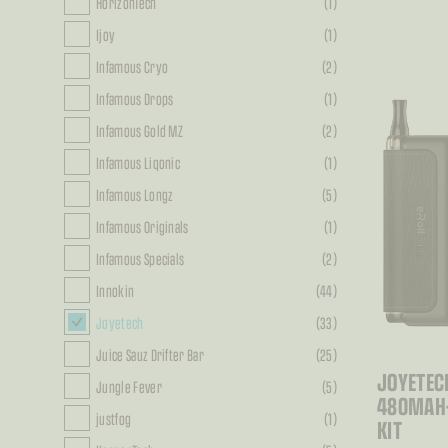
HorizonTech
(1)
Ijoy
(1)
Infamous Cryo
(2)
Infamous Drops
(1)
Infamous Gold MZ
(2)
Infamous Liqonic
(1)
Infamous Longz
(5)
Infamous Originals
(1)
Infamous Specials
(2)
Innokin
(44)
Joyetech
(33)
Juice Sauz Drifter Bar
(25)
JOYETEC
Jungle Fever
(5)
480MAH
justfog
(1)
KIT