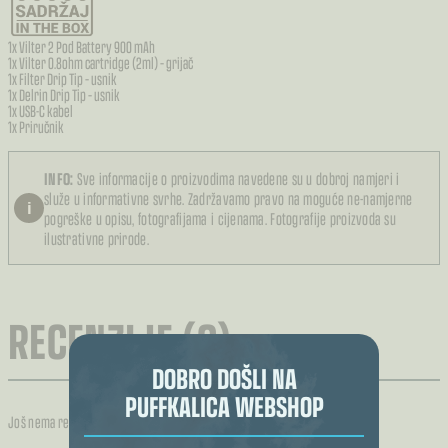
1x Vilter 2 Pod Battery 900 mAh
1x Vilter 0.8ohm cartridge (2ml) – grijač
1x Filter Drip Tip – usnik
1x Delrin Drip Tip – usnik
1x USB-C kabel
1x Priručnik
INFO:
Sve informacije o proizvodima navedene su u dobroj namjeri i
služe u informativne svrhe. Zadržavamo pravo na moguće ne-namjerne
i
pogreške u opisu, fotografijama i cijenama. Fotografije proizvoda su
ilustrativne prirode.
RECENZIJE (0)
DOBRO DOŠLI NA
PUFFKALICA WEBSHOP
Još nema recenzija.