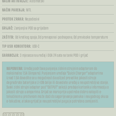
NAČIN AKTIVACIJE:
Automatski
NAČIN PARENJA:
MTL
PROTOK ZRAKA:
Nepodesivi
GRIJAČ:
Zamjenjivi POD sa grijačem
ZAŠTITA:
Od kratkog spoja,
Od prenapona i podnapona,
Od previsoke temperature
TIP USB KONEKTORA:
USB-C
GARANCIJA:
3 mjeseca na uređaj i DOA 24 sata na tank/POD i grijač
NAPOMENA:
Uređaj podržava punjenje zidnim strujnim adapterom do
maksimalno 1.5A (Ampera). Punjenjem uređaja "Quick Charger" adapterima
iznad 1.5A dovodite se u mogućnost da uslijed prevelike jakosti struje
degradirate baterijske LI-ION ćelije ili dovedete uređaj u neupotrebljivo stanje.
Svaki zidni strujni adapter pod "OUTPUT" sekciji predaje korisniku informaciju o
jakosti struje u amperima. Grijač se mora prije upotrebe dobro natopiti e-
tekućinom u protivnom može doći do sagorijevanja pamuka i neugodnog okusa
e-tekućine, a takav grijač je neupotrebljivi pa ga je potrebno zamijeniti.