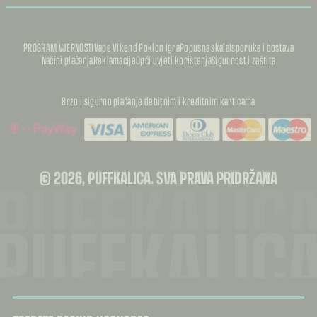
PROGRAM VJERNOSTI
Vape Vikend Poklon Igra
Popusna skala
Isporuka i dostava
Načini plaćanja
Reklamacije
Opći uvjeti korištenja
Sigurnost i zaštita
Brzo i sigurno plaćanje debitnim i kreditnim karticama
PUFFKALIC
PUFFKALIC
© 2026, PUFFKALICA. SVA PRAVA PRIDRŽANA
PUFFKALIC