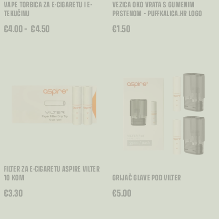
VAPE TORBICA ZA E-CIGARETU I E-
VEZICA OKO VRATA S GUMENIM
TEKUĆINU
PRSTENOM – PUFFKALICA.HR LOGO
RASPON
€
4.00
–
€
4.50
€
1.50
CIJENA:
OD
€4.00
DO
€4.50
FILTER ZA E-CIGARETU ASPIRE VILTER
10 KOM
GRIJAČ GLAVE POD VILTER
€
3.30
€
5.00