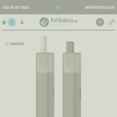
+385 99 467 2888
18+
INFO@PUFFKALICA.HR
0