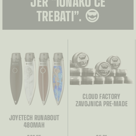
JER “IONAKO ĆE
TREBATI”. 😎
CLOUD FACTORY
ZAVOJNICA PRE-MADE
JOYETECH RUNABOUT
480MAH