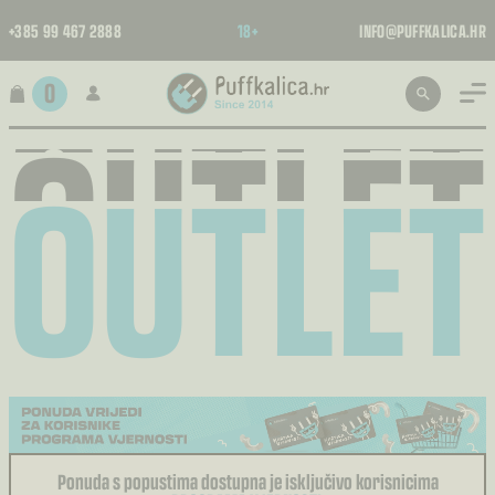
OUTLET
+385 99 467 2888
18+
INFO@PUFFKALICA.HR
OUTLET
OUTLET
0
OUTLET
Ponuda s popustima dostupna je isključivo korisnicima