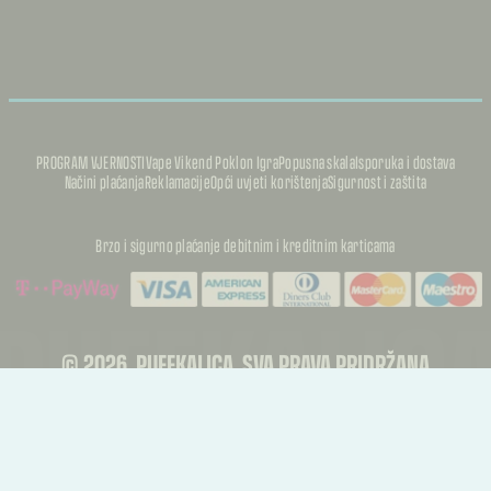
PROGRAM VJERNOSTI
Vape Vikend Poklon Igra
Popusna skala
Isporuka i dostava
Načini plaćanja
Reklamacije
Opći uvjeti korištenja
Sigurnost i zaštita
Brzo i sigurno plaćanje debitnim i kreditnim karticama
PUFFKALIC
PUFFKALIC
© 2026, PUFFKALICA. SVA PRAVA PRIDRŽANA