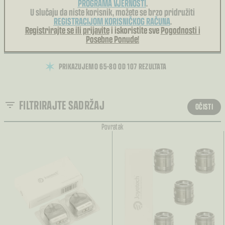
PROGRAMA VJERNOSTI
.
U slučaju da niste korisnik, možete se brzo pridružiti
REGISTRACIJOM KORISNIČKOG RAČUNA
.
Registrirajte se ili prijavite
i iskoristite sve
Pogodnosti i
Posebne Ponude!
PRIKAZUJEMO 65–80 OD 107 REZULTATA
FILTRIRAJTE SADRŽAJ
OČISTI
Povratak