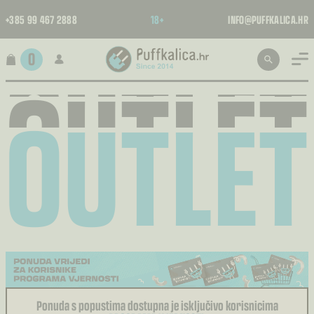
OUTLET
+385 99 467 2888
18+
INFO@PUFFKALICA.HR
OUTLET
OUTLET
0
OUTLET
Ponuda s popustima dostupna je isključivo korisnicima