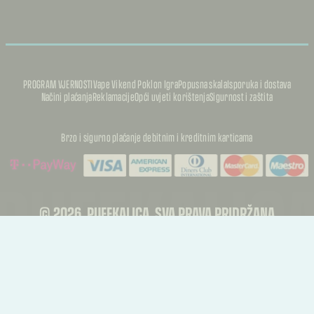
PROGRAM VJERNOSTI
Vape Vikend Poklon Igra
Popusna skala
Isporuka i dostava
Načini plaćanja
Reklamacije
Opći uvjeti korištenja
Sigurnost i zaštita
Brzo i sigurno plaćanje debitnim i kreditnim karticama
PUFFKALIC
PUFFKALIC
© 2026, PUFFKALICA. SVA PRAVA PRIDRŽANA
PUFFKALIC