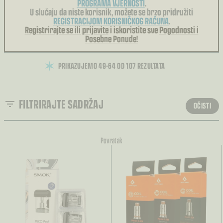
PROGRAMA VJERNOSTI
.
U slučaju da niste korisnik, možete se brzo pridružiti
REGISTRACIJOM KORISNIČKOG RAČUNA
.
Registrirajte se ili prijavite
i iskoristite sve
Pogodnosti i
Posebne Ponude!
PRIKAZUJEMO 49–64 OD 107 REZULTATA
FILTRIRAJTE SADRŽAJ
OČISTI
SORTIRANJE
Povratak
Sortiranje
VRSTA
OKUS