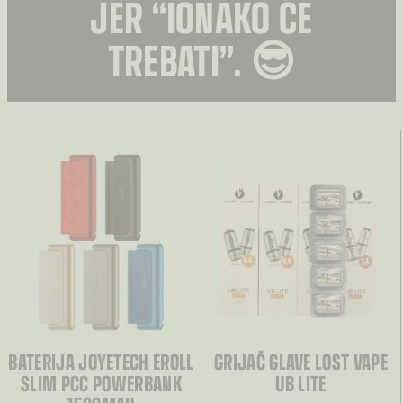
JER “IONAKO ĆE
TREBATI”. 😎
BATERIJA JOYETECH EROLL
GRIJAČ GLAVE LOST VAPE
SLIM PCC POWERBANK
UB LITE