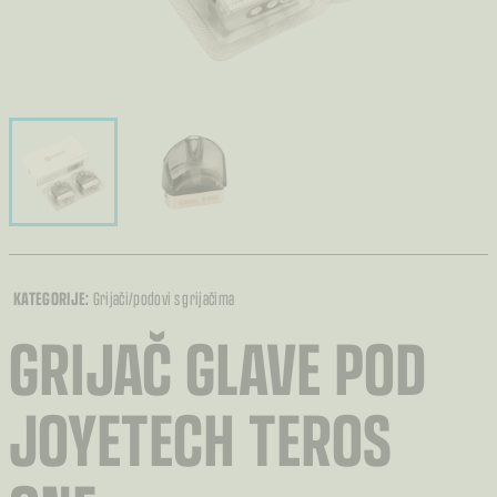
KATEGORIJE:
Grijači/podovi s grijačima
GRIJAČ GLAVE POD
JOYETECH TEROS