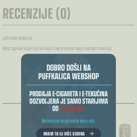
RECENZIJE (0)
Još nema recenzija.
Samo logirani kupci koji su kupili ovaj proizvod mogu napisati recenziju.
DOBRO DOŠLI NA
PUFFKALICA WEBSHOP
POVEZANI PROIZVODI
PRODAJA E-CIGARETA I E-TEKUĆINA
DOZVOLJENA JE SAMO STARIJIMA
OD
18 GODINA.
Molimo Vas da potvrdite svoju dob.
IMAM 18 ILI VIŠE GODINA