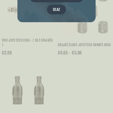
IZLAZ
POD JOYETECH EDGE – ( BEZ GRIJAČA
)
GRIJAČ GLAVE JOYETECH ORNATE MGS
RASPON
€
3.99
€
4.65
–
€
5.98
CIJENA:
OD
€4.65
DO
€5.98