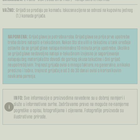
VAŽNO:
Grijači se prodaju po komadu. Iskazana cijena se odnosi na kupovinu jednog
(1.) komada grijača.
NAPOMENA:
Grijač glave je potrošna roba. Grijač glave se prije prve upotrebe
treba dobro natopiti e-tekućinom. Nakon što ste ulili e-tekućinu u tank uređaja
ostavite da se grijač glave natapa minimalno 10 minuta prije upotrebe. Ukoliko
se grijač glave nedovoljno natopi e-tekućinom izvjesno je sagorijevanje
natapajućeg materijala što dovodi do gorkog okusa tekućine i čini grijač
neupotrebljivim. Trajnost grijača ovisi o mnogo faktora, no generalno, a nikako
precizno i točno, trajnost grijača je od 3 do 30 dana i ovisi o korisnikovim
navikama parenja.
INFO:
Sve informacije o proizvodima navedene su u dobroj namjeri i
služe u informativne svrhe. Zadržavamo pravo na moguće ne-namjerne
i
pogreške u opisu, fotografijama i cijenama. Fotografije proizvoda su
ilustrativne prirode.