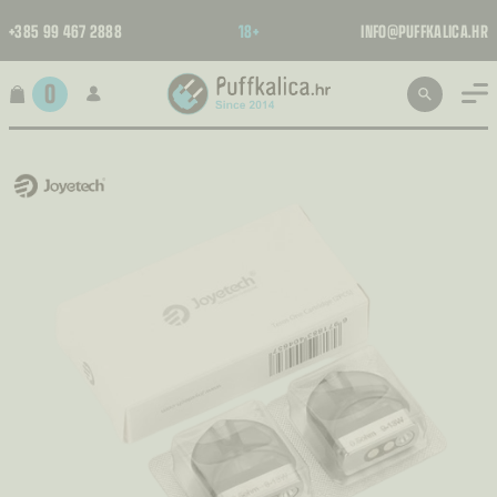
+385 99 467 2888
18+
INFO@PUFFKALICA.HR
0