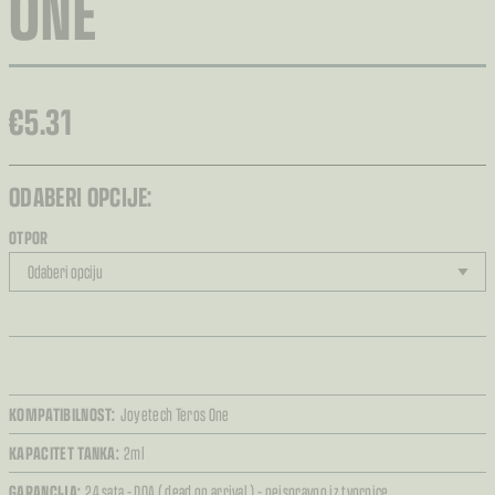
ONE
€
5.31
ODABERI OPCIJE:
OTPOR
KOMPATIBILNOST:
Joyetech Teros One
KAPACITET TANKA:
2ml
GARANCIJA:
24 sata – DOA ( dead on arrival ) – neispravno iz tvornice