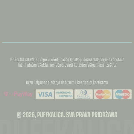
PROGRAM VJERNOSTI
Vape Vikend Poklon Igra
Popusna skala
Isporuka i dostava
Načini plaćanja
Reklamacije
Opći uvjeti korištenja
Sigurnost i zaštita
Brzo i sigurno plaćanje debitnim i kreditnim karticama
PUFFKALIC
PUFFKALIC
© 2026, PUFFKALICA. SVA PRAVA PRIDRŽANA