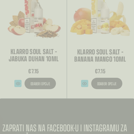
stranici
stranici
proizvoda
proizvoda
KLARRO SOUL SALT –
KLARRO SOUL SALT –
JABUKA DUHAN 10ML
BANANA MANGO 10ML
€
7.15
€
7.15
ODABERI OPCIJE
ODABERI OPCIJE
Ovaj
Ovaj
proizvod
proizvod
ima
ima
više
više
varijanti.
varijanti.
Opcije
Opcije
se
se
mogu
mogu
odabrati
odabrati
na
na
ZAPRATI NAS NA FACEBOOK-U I INSTAGRAMU ZA
stranici
stranici
proizvoda
proizvoda