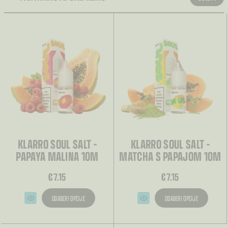
KLARRO SOUL SALT –
KLARRO SOUL SALT –
PAPAYA MALINA 10M
MATCHA S PAPAJOM 10M
€
7.15
€
7.15
ODABERI OPCIJE
ODABERI OPCIJE
Ovaj
Ovaj
proizvod
proizvod
ima
ima