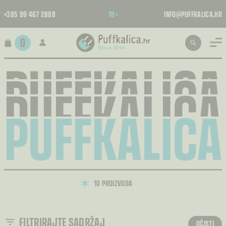
+385 99 467 2888
18+
INFO@PUFFKALICA.HR
0
PUFFKALICA
PUFFKALICA
PUFFKALICA
PUFFKALICA
10 PROIZVODA
FILTRIRAJTE SADRŽAJ
OČISTI