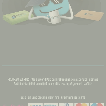
PROGRAM VJERNOSTI
Vape Vikend Poklon Igra
Popusna skala
Isporuka i dostava
Načini plaćanja
Reklamacije
Opći uvjeti korištenja
Sigurnost i zaštita
Brzo i sigurno plaćanje debitnim i kreditnim karticama