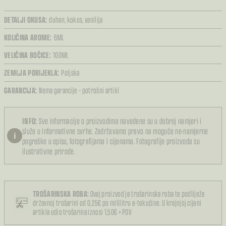
DETALJI OKUSA:
duhan,
kokos,
vanilija
KOLIČINA AROME:
6ML
VELIČINA BOČICE:
100ML
ZEMLJA PORIJEKLA:
Poljska
GARANCIJA:
Nema garancije – potrošni artikl
INFO:
Sve informacije o proizvodima navedene su u dobroj namjeri i
služe u informativne svrhe. Zadržavamo pravo na moguće ne-namjerne
i
pogreške u opisu, fotografijama i cijenama. Fotografije proizvoda su
ilustrativne prirode.
TROŠARINSKA ROBA:
Ovaj proizvod je trošarinska roba te podliježe
državnoj trošarini od 0,25€ po mililitru e-tekućine. U krajnjoj cijeni
artikla udio trošarina iznosi 1,50€ + PDV