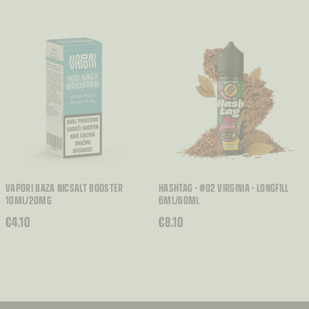
CIJENA:
OD
€3.60
DO
€7.00
VAPORI BAZA NICSALT BOOSTER
HASHTAG - #02 VIRGINIA - LONGFILL
10ML/20MG
6ML/60ML
€
4.10
€
8.10