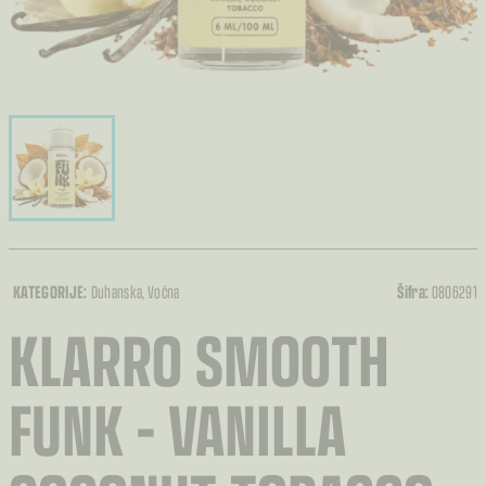
KATEGORIJE:
Duhanska
, Voćna
Šifra:
0806291
KLARRO SMOOTH
FUNK – VANILLA