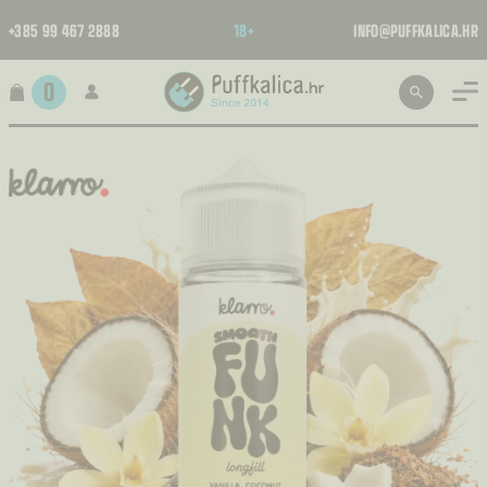
+385 99 467 2888
18+
INFO@PUFFKALICA.HR
0