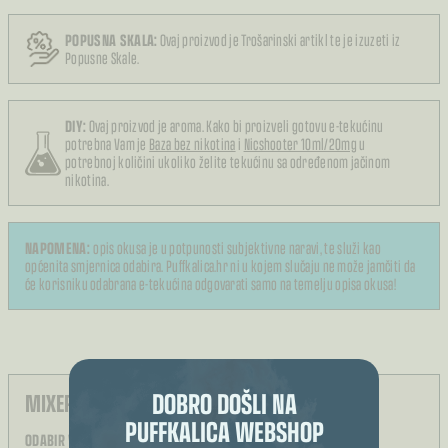
POPUSNA SKALA:
Ovaj proizvod je Trošarinski artikl te je izuzeti iz
Popusne Skale.
DIY:
Ovaj proizvod je aroma. Kako bi proizveli gotovu e-tekućinu
potrebna Vam je
Baza bez nikotina
i
Nicshooter 10ml/20mg
u
potrebnoj količini ukoliko želite tekućinu sa određenom jačinom
nikotina.
NAPOMENA:
opis okusa je u potpunosti subjektivne naravi, te služi kao
općenita smjernica odabira. Puffkalica.hr ni u kojem slučaju ne može jamčiti da
će korisniku odabrana e-tekućina odgovarati samo na temelju opisa okusa!
DOBRO DOŠLI NA
MIXER E-TEKUĆINA:
PUFFKALICA WEBSHOP
ODABIR VELIČINE BOČICE