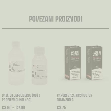
POVEZANI PROIZVODI
BAZE BILJNI-GLICEROL (VG) I
VAPORI BAZA NICSHOOTER
PROPILEN-GLIKOL (PG)
10ML/20MG
RASPON
€
3.60
–
€
7.00
€
3.75