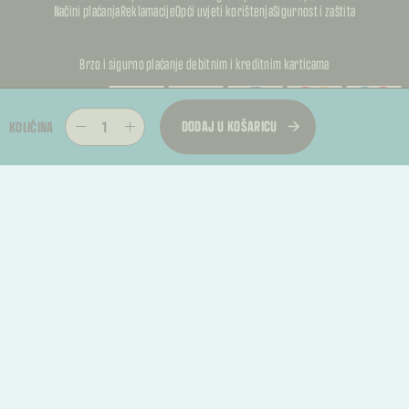
Načini plaćanja
Reklamacije
Opći uvjeti korištenja
Sigurnost i zaštita
Brzo i sigurno plaćanje debitnim i kreditnim karticama
PUFFKALIC
DODAJ U KOŠARICU
KOLIČINA
PUFFKALIC
© 2026, PUFFKALICA. SVA PRAVA PRIDRŽANA
PUFFKALIC
TREBATE RASKID UGOVORA?
Kupac može podnijeti zahtjev za jednostrani raskid ugovora u roku od 14 dana od
primitka proizvoda.