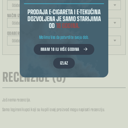
PRODAJA E-CIGARETA I E-TEKUĆINA
NAČIN IZRAČUNA KOLIČINE
DOZVOLJENA JE SAMO STARIJIMA
OD
18 GODINA.
ODABERITE JAČINU
Molimo Vas da potvrdite svoju dob.
IMAM 18 ILI VIŠE GODINA
REZULTAT ODABIRA
IZLAZ
RECENZIJE (0)
Još nema recenzija.
Samo logirani kupci koji su kupili ovaj proizvod mogu napisati recenziju.