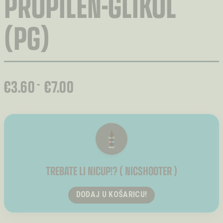
PROPILEN-GLIKOL
(PG)
RASPON
€
3.60
€
7.00
–
CIJENA:
OD
€3.60
DO
€7.00
TREBATE LI NICUP!? ( NICSHOOTER )
DODAJ U KOŠARICU!