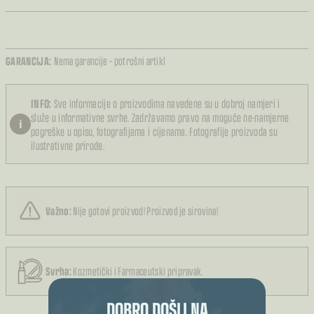
GARANCIJA:
Nema garancije – potrošni artikl
INFO:
Sve informacije o proizvodima navedene su u dobroj namjeri i
služe u informativne svrhe. Zadržavamo pravo na moguće ne-namjerne
i
pogreške u opisu, fotografijama i cijenama. Fotografije proizvoda su
ilustrativne prirode.
Važno:
Nije gotovi proizvod! Proizvod je sirovina!
Svrha:
Kozmetički i Farmaceutski pripravak.
DOBRO DOŠLI NA