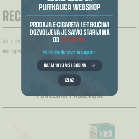
PUFFKALICA WEBSHOP
RECENZIJE (0)
PRODAJA E-CIGARETA I E-TEKUĆINA
DOZVOLJENA JE SAMO STARIJIMA
OD
18 GODINA.
Još nema recenzija.
Samo logirani kupci koji su kupili ovaj proizvod mogu napisati recenziju.
Molimo Vas da potvrdite svoju dob.
IMAM 18 ILI VIŠE GODINA
IZLAZ
POVEZANI PROIZVODI