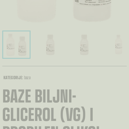
KATEGORIJE:
baza
BAZE BILJNI-
GLICEROL (VG) I