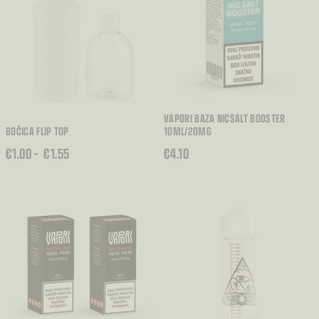
VAPORI BAZA NICSALT BOOSTER
BOČICA FLIP TOP
10ML/20MG
RASPON
€
1.00
–
€
1.55
€
4.10
CIJENA:
OD
€1.00
DO
€1.55