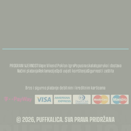
PROGRAM VJERNOSTI
Vape Vikend Poklon Igra
Popusna skala
Isporuka i dostava
Načini plaćanja
Reklamacije
Opći uvjeti korištenja
Sigurnost i zaštita
Brzo i sigurno plaćanje debitnim i kreditnim karticama
PUFFKALIC
© 2026, PUFFKALICA. SVA PRAVA PRIDRŽANA