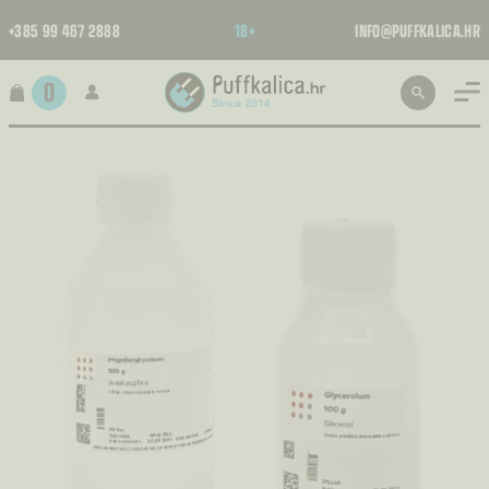
+385 99 467 2888
18+
INFO@PUFFKALICA.HR
0