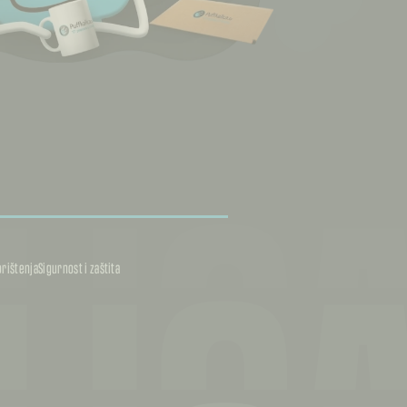
LIC
orištenja
Sigurnost i zaštita