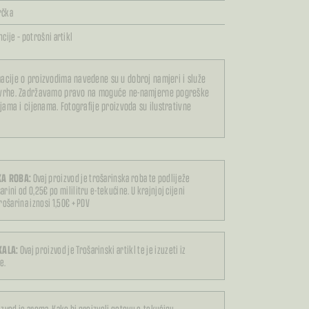
rčka
cije – potrošni artikl
acije o proizvodima navedene su u dobroj namjeri i služe
svrhe. Zadržavamo pravo na moguće ne-namjerne pogreške
ijama i cijenama. Fotografije proizvoda su ilustrativne
A ROBA:
Ovaj proizvod je trošarinska roba te podliježe
arini od 0,25€ po mililitru e-tekućine. U krajnjoj cijeni
trošarina iznosi 1,50€ + PDV
KALA:
Ovaj proizvod je Trošarinski artikl te je izuzeti iz
e.
izvod je aroma. Kako bi proizveli gotovu e-tekućinu