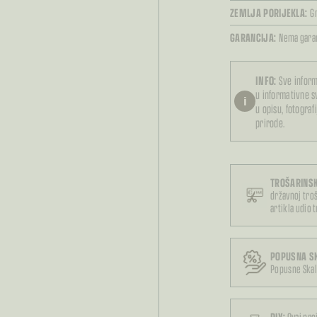
ZEMLJA PORIJEKLA:
G
GARANCIJA:
Nema garan
INFO:
Sve inform
u informativne 
i
u opisu, fotograf
prirode.
TROŠARINSK
državnoj troš
artikla udio 
POPUSNA S
Popusne Skal
DIY:
Ovaj pro