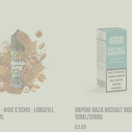
- #04 S'ECHO - LONGFILL
VAPORI BAZA NICSALT BO
ML
10ML/20MG
€
3.85