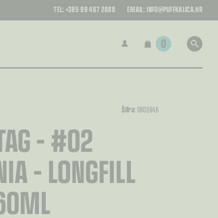
TEL:
+385 99 467 2888
EMAIL:
INFO@PUFFKALICA.HR
0
a
Šifra:
0805946
AG – #02
NIA – LONGFILL
60ML