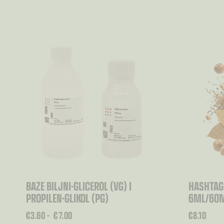
BAZE BILJNI-GLICEROL (VG) I
HASHTAG 
PROPILEN-GLIKOL (PG)
6ML/60
RASPON
€
3.60
–
€
7.00
€
8.10