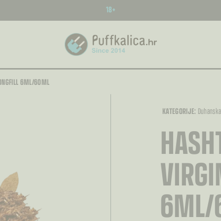
18+
LONGFILL 6ML/60ML
KATEGORIJE:
Duhansk
HASHT
VIRGI
6ML/