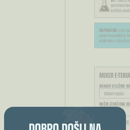
potrebna Va
količini ukol
NAPOMENA:
opis ok
smjernica odabira. Pu
odabrana e-tekućina 
MIXER E-TEKU
ODABIR VELIČINE B
NAČIN IZRAČUNA KO
DOBRO DOŠLI NA
ODABERITE JAČINU