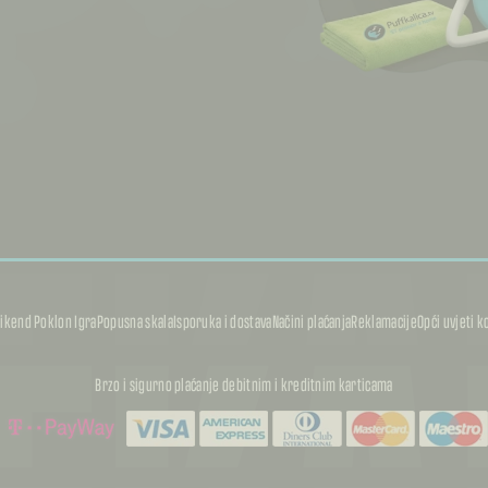
FKA
ikend Poklon Igra
Popusna skala
Isporuka i dostava
Načini plaćanja
Reklamacije
Opći uvjeti k
Brzo i sigurno plaćanje debitnim i kreditnim karticama