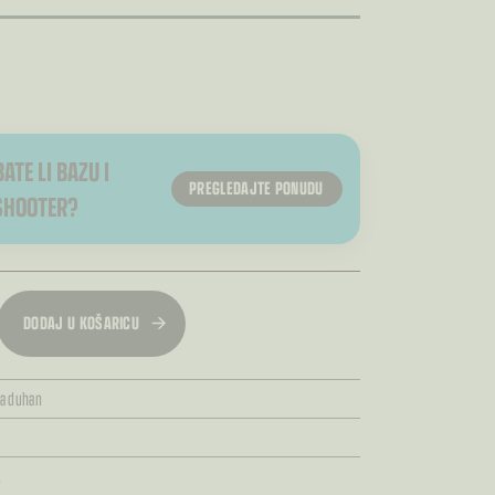
ATE LI BAZU I
PREGLEDAJTE PONUDU
SHOOTER?
DODAJ U KOŠARICU
ia duhan
L