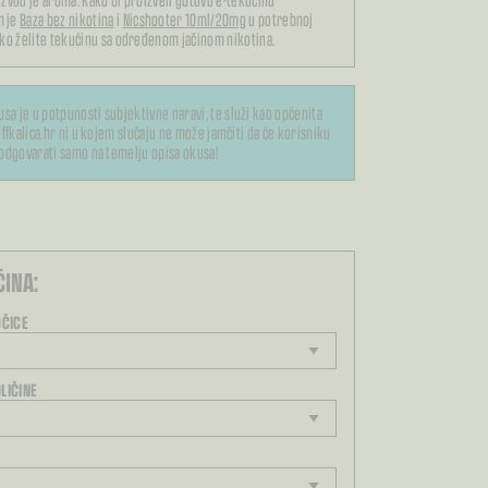
m je
Baza bez nikotina
i
Nicshooter 10ml/20mg
u potrebnoj
iko želite tekućinu sa određenom jačinom nikotina.
usa je u potpunosti subjektivne naravi, te služi kao općenita
ffkalica.hr ni u kojem slučaju ne može jamčiti da će korisniku
odgovarati samo na temelju opisa okusa!
ĆINA:
OČICE
LIČINE