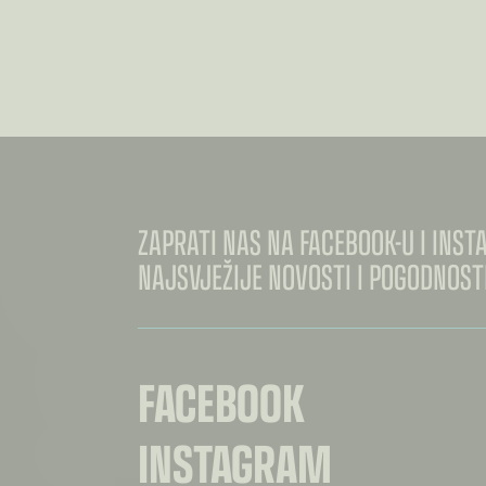
CIJENA:
OD
€3.60
DO
€7.00
ZAPRATI NAS NA FACEBOOK-U I INS
NAJSVJEŽIJE NOVOSTI I POGODNOSTI
FACEBOOK
INSTAGRAM