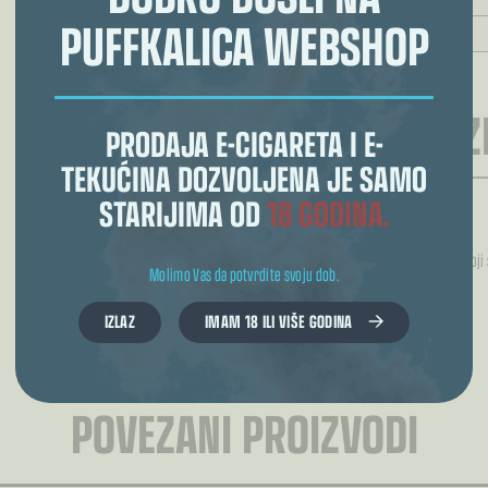
PUFFKALICA WEBSHOP
REZULTAT ODABI
RECENZI
PRODAJA E-CIGARETA I E-
TEKUĆINA DOZVOLJENA JE SAMO
STARIJIMA OD
18 GODINA.
Još nema recenzija.
Samo logirani kupci koji
Molimo Vas da potvrdite svoju dob.
IZLAZ
IMAM 18 ILI VIŠE GODINA
POVEZANI PROIZVODI