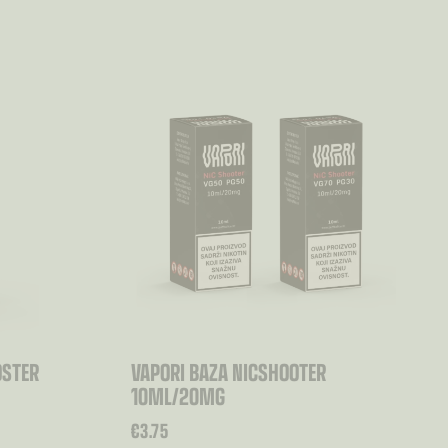
OSTER
VAPORI BAZA NICSHOOTER
10ML/20MG
€
3.75