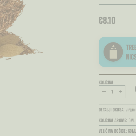
€
8.10
TREB
NIC
KOLIČINA
DETALJI OKUSA:
virgin
KOLIČINA AROME:
6ML
VELIČINA BOČICE:
60M