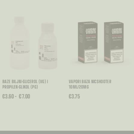
BAZE BILJNI-GLICEROL (VG) I
VAPORI BAZA NICSHOOTER
PROPILEN-GLIKOL (PG)
10ML/20MG
RASPON
€
3.60
–
€
7.00
€
3.75
CIJENA:
OD
€3.60
DO
€7.00