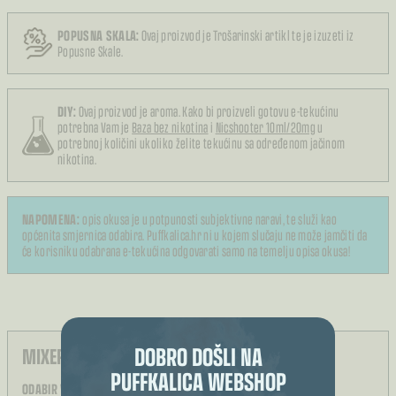
POPUSNA SKALA:
Ovaj proizvod je Trošarinski artikl te je izuzeti iz
Popusne Skale.
DIY:
Ovaj proizvod je aroma. Kako bi proizveli gotovu e-tekućinu
potrebna Vam je
Baza bez nikotina
i
Nicshooter 10ml/20mg
u
potrebnoj količini ukoliko želite tekućinu sa određenom jačinom
nikotina.
NAPOMENA:
opis okusa je u potpunosti subjektivne naravi, te služi kao
općenita smjernica odabira. Puffkalica.hr ni u kojem slučaju ne može jamčiti da
će korisniku odabrana e-tekućina odgovarati samo na temelju opisa okusa!
DOBRO DOŠLI NA
MIXER E-TEKUĆINA:
PUFFKALICA WEBSHOP
ODABIR VELIČINE BOČICE