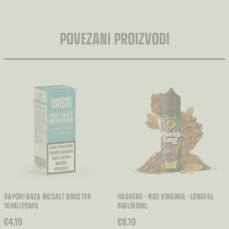
POVEZANI PROIZVODI
VAPORI BAZA NICSALT BOOSTER
HASHTAG - #02 VIRGINIA - LONGFILL
10ML/20MG
6ML/60ML
€
4.10
€
8.10