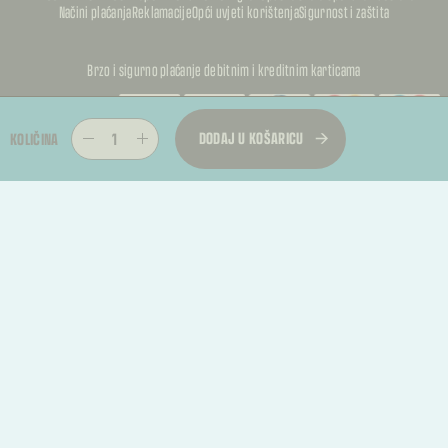
Načini plaćanja
Reklamacije
Opći uvjeti korištenja
Sigurnost i zaštita
Brzo i sigurno plaćanje debitnim i kreditnim karticama
PUFFKALIC
DODAJ U KOŠARICU
KOLIČINA
PUFFKALIC
© 2026, PUFFKALICA. SVA PRAVA PRIDRŽANA
PUFFKALIC
TREBATE RASKID UGOVORA?
Kupac može podnijeti zahtjev za jednostrani raskid ugovora u roku od 14 dana od
primitka proizvoda.