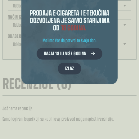
PRODAJA E-CIGARETA I E-TEKUĆINA
NAČIN IZRAČUNA KOLIČINE
DOZVOLJENA JE SAMO STARIJIMA
OD
18 GODINA.
ODABERITE JAČINU
Molimo Vas da potvrdite svoju dob.
IMAM 18 ILI VIŠE GODINA
REZULTAT ODABIRA
IZLAZ
RECENZIJE (0)
Još nema recenzija.
Samo logirani kupci koji su kupili ovaj proizvod mogu napisati recenziju.