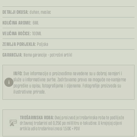
DETALJI OKUSA:
duhan,
maslac
KOLIČINA AROME:
6ML
VELIČINA BOČICE:
100ML
ZEMLJA PORIJEKLA:
Poljska
GARANCIJA:
Nema garancije – potrošni artikl
INFO:
Sve informacije o proizvodima navedene su u dobroj namjeri i
služe u informativne svrhe. Zadržavamo pravo na moguće ne-namjerne
i
pogreške u opisu, fotografijama i cijenama. Fotografije proizvoda su
ilustrativne prirode.
TROŠARINSKA ROBA:
Ovaj proizvod je trošarinska roba te podliježe
državnoj trošarini od 0,25€ po mililitru e-tekućine. U krajnjoj cijeni
artikla udio trošarina iznosi 1,50€ + PDV