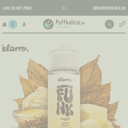
+385 99 467 2888
18+
INFO@PUFFKALICA.HR
0