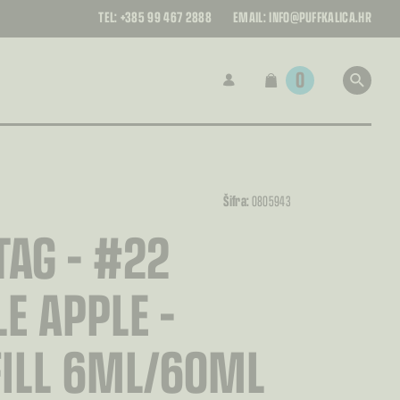
TEL:
+385 99 467 2888
EMAIL:
INFO@PUFFKALICA.HR
0
Šifra:
0805943
AG – #22
E APPLE –
FILL 6ML/60ML