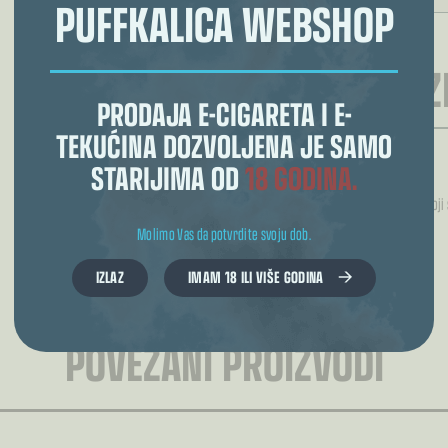
PUFFKALICA WEBSHOP
REZULTAT ODABI
RECENZI
PRODAJA E-CIGARETA I E-
TEKUĆINA DOZVOLJENA JE SAMO
STARIJIMA OD
18 GODINA.
Još nema recenzija.
Samo logirani kupci koji
Molimo Vas da potvrdite svoju dob.
IZLAZ
IMAM 18 ILI VIŠE GODINA
POVEZANI PROIZVODI