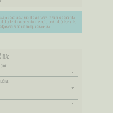
e.
usa je u potpunosti subjektivne naravi, te služi kao općenita
ffkalica.hr ni u kojem slučaju ne može jamčiti da će korisniku
odgovarati samo na temelju opisa okusa!
ĆINA:
OČICE
LIČINE