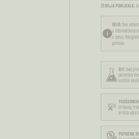
ZEMLJA PORIJEKLA:
G
INFO:
Sve inform
u informativne 
i
u opisu, fotograf
prirode.
DIY:
Ovaj pro
potrebna Va
količini ukol
TROŠARINSK
državnoj troš
artikla udio 
POPUSNA S