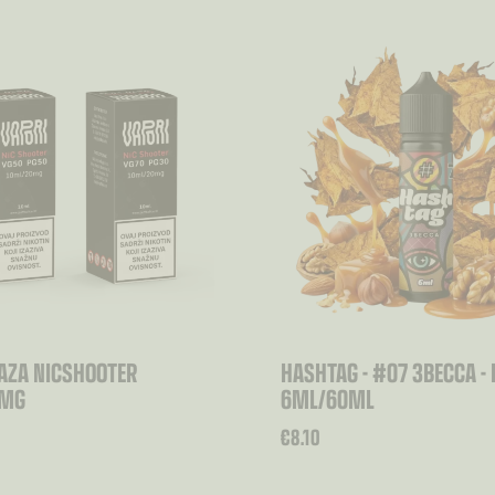
AZA NICSHOOTER
HASHTAG - #07 3BECCA - 
0MG
6ML/60ML
€
8.10