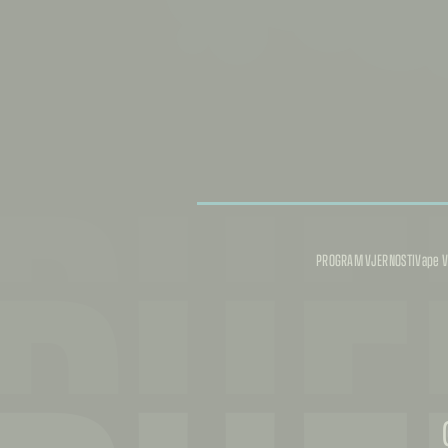
PUF
PUF
PROGRAM VJERNOSTI
Vape V