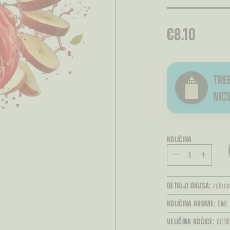
€
8.10
TREB
NIC
KOLIČINA
DETALJI OKUSA:
zelena
KOLIČINA AROME:
6ML
VELIČINA BOČICE:
60M