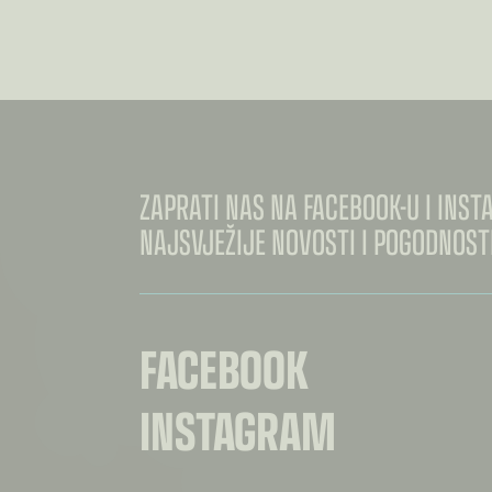
€3.60
DO
€7.00
ZAPRATI NAS NA FACEBOOK-U I INS
NAJSVJEŽIJE NOVOSTI I POGODNOSTI
FACEBOOK
INSTAGRAM