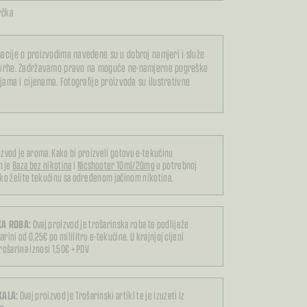
rčka
acije o proizvodima navedene su u dobroj namjeri i služe
svrhe. Zadržavamo pravo na moguće ne-namjerne pogreške
ijama i cijenama. Fotografije proizvoda su ilustrativne
izvod je aroma. Kako bi proizveli gotovu e-tekućinu
m je
Baza bez nikotina
i
Nicshooter 10ml/20mg
u potrebnoj
iko želite tekućinu sa određenom jačinom nikotina.
A ROBA:
Ovaj proizvod je trošarinska roba te podliježe
arini od 0,25€ po mililitru e-tekućine. U krajnjoj cijeni
trošarina iznosi 1,50€ + PDV
KALA:
Ovaj proizvod je Trošarinski artikl te je izuzeti iz