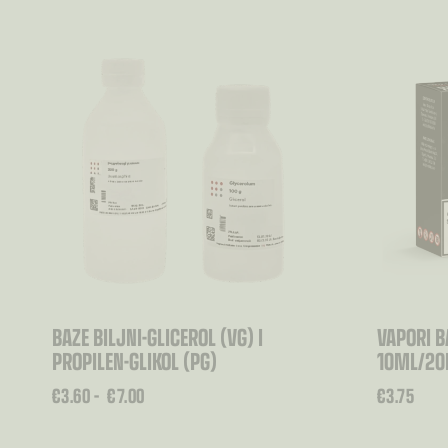
BAZE BILJNI-GLICEROL (VG) I
VAPORI B
PROPILEN-GLIKOL (PG)
10ML/2
RASPON
€
3.60
–
€
7.00
€
3.75
CIJENA:
OD