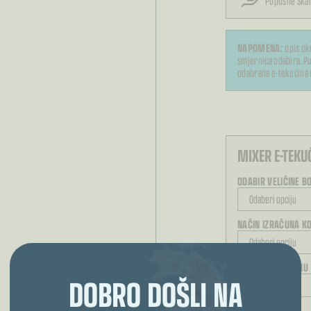
Popusne Skal
NAPOMENA:
opis ok
smjernica odabira. Pu
odabrana e-tekućina 
MIXER E-TEKU
ODABIR VELIČINE B
NAČIN IZRAČUNA KO
ODABERITE JAČINU
DOBRO DOŠLI NA