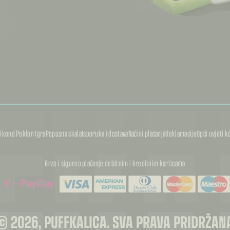
FKA
FKA
ikend Poklon Igra
Popusna skala
Isporuka i dostava
Načini plaćanja
Reklamacije
Opći uvjeti k
Brzo i sigurno plaćanje debitnim i kreditnim karticama
© 2026, PUFFKALICA. SVA PRAVA PRIDRŽAN