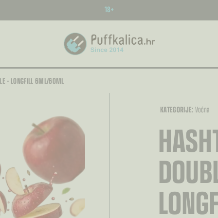
18+
LE – LONGFILL 6ML/60ML
KATEGORIJE:
Voćna
HASHT
DOUBL
LONG