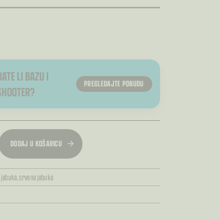
ATE LI BAZU I
PREGLEDAJTE PONUDU
SHOOTER?
DODAJ U KOŠARICU
 jabuka,
crvena jabuka
L