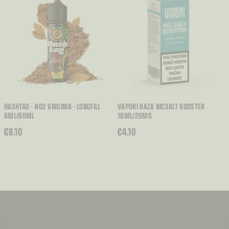
DO
€7.00
HASHTAG - #02 VIRGINIA - LONGFILL
VAPORI BAZA NICSALT BOOSTER
6ML/60ML
10ML/20MG
€
8.10
€
4.10