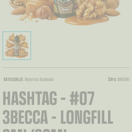
KATEGORIJE:
Desertna
, Duhanska
Šifra:
0805941
HASHTAG – #07
3BECCA – LONGFILL