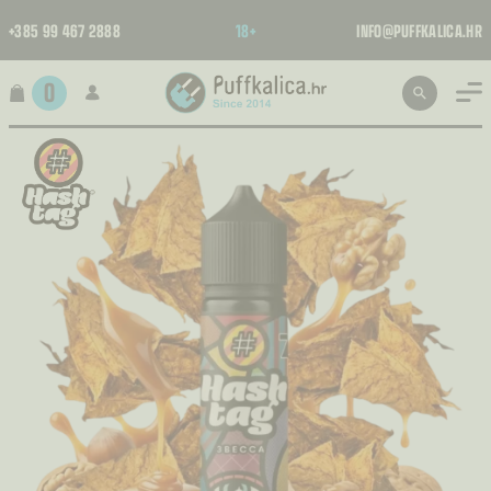
+385 99 467 2888
18+
INFO@PUFFKALICA.HR
0