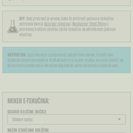
DIY:
Ovaj proizvod je aroma. Kako bi proizveli gotovu e-tekućinu
potrebna Vam je
Baza bez nikotina
i
Nicshooter 10ml/20mg
u
potrebnoj količini ukoliko želite tekućinu sa određenom jačinom
nikotina.
NAPOMENA:
opis okusa je u potpunosti subjektivne naravi, te služi kao
općenita smjernica odabira. Puffkalica.hr ni u kojem slučaju ne može jamčiti da
će korisniku odabrana e-tekućina odgovarati samo na temelju opisa okusa!
MIXER E-TEKUĆINA:
ODABIR VELIČINE BOČICE
NAČIN IZRAČUNA KOLIČINE