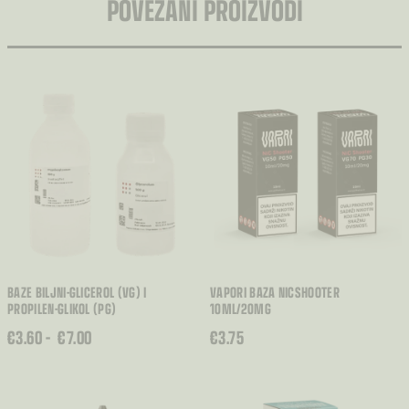
POVEZANI PROIZVODI
BAZE BILJNI-GLICEROL (VG) I
VAPORI BAZA NICSHOOTER
PROPILEN-GLIKOL (PG)
10ML/20MG
RASPON
€
3.60
–
€
7.00
€
3.75
CIJENA:
OD
€3.60