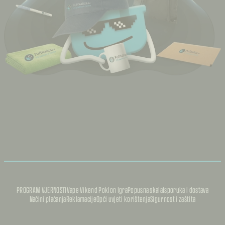
PROGRAM VJERNOSTI
Vape Vikend Poklon Igra
Popusna skala
Isporuka i dostava
Načini plaćanja
Reklamacije
Opći uvjeti korištenja
Sigurnost i zaštita