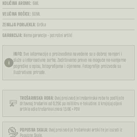
KOLIČINA AROME:
6ML
VELIČINA BOČICE:
60ML
ZEMLJA PORIJEKLA:
Grčka
GARANCIJA:
Nema garancije – potrošni artikl
INFO:
Sve informacije o proizvodima navedene su u dobroj namjeri i
služe u informativne svrhe. Zadržavamo pravo na moguće ne-namjerne
i
pogreške u opisu, fotografijama i cijenama. Fotografije proizvoda su
ilustrativne prirode.
TROŠARINSKA ROBA:
Ovaj proizvod je trošarinska roba te podliježe
državnoj trošarini od 0,25€ po mililitru e-tekućine. U krajnjoj cijeni
artikla udio trošarina iznosi 1,50€ + PDV
POPUSNA SKALA:
Ovaj proizvod je Trošarinski artikl te je izuzeti iz
Popusne Skale.