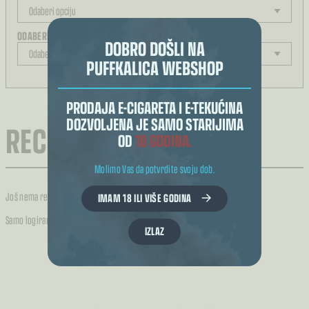
ODABERITE JAČINU
DOBRO DOŠLI NA
PUFFKALICA WEBSHOP
REZULTAT ODABIRA
PRODAJA E-CIGARETA I E-TEKUĆINA
DOZVOLJENA JE SAMO STARIJIMA
RECENZIJE (0)
OD
18 GODINA.
Molimo Vas da potvrdite svoju dob.
Još nema recenzija.
IMAM 18 ILI VIŠE GODINA
Samo logirani kupci koji su kupili ovaj proizvod mogu napisati recenziju.
IZLAZ