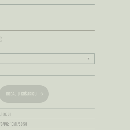
:
DODAJ U KOŠARICU
o,
jagoda
G/PG:
10ML/50:50