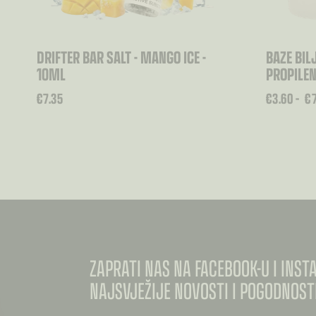
DRIFTER BAR SALT - MANGO ICE -
BAZE BILJ
10ML
PROPILEN
RASPON
€
7.35
€
3.60
–
€
CIJENA:
OD
€3.60
DO
€7.00
ZAPRATI NAS NA FACEBOOK-U I INS
NAJSVJEŽIJE NOVOSTI I POGODNOSTI