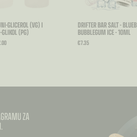
NI-GLICEROL (VG) I
DRIFTER BAR SALT - BLUE
-GLIKOL (PG)
BUBBLEGUM ICE - 10ML
7.00
€
7.35
TAGRAMU ZA
.