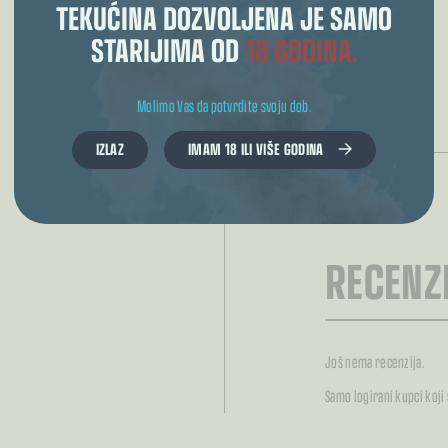
TEKUĆINA DOZVOLJENA JE SAMO
STARIJIMA OD
18 GODINA.
Molimo Vas da potvrdite svoju dob.
IZLAZ
IMAM 18 ILI VIŠE GODINA
DODATNI PODACI O
OPASNOSTIMA:
RECENZI
Još nema recenzija.
Samo logirani kupci koji