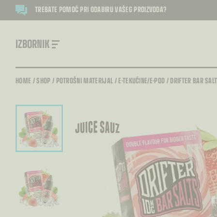
TREBATE POMOĆ PRI ODABIRU VAŠEG PROIZVODA?
IZBORNIK
HOME
/
SHOP
/
POTROŠNI MATERIJAL
/
E-TEKUĆINE/E-POD
/
DRIFTER BAR SAL