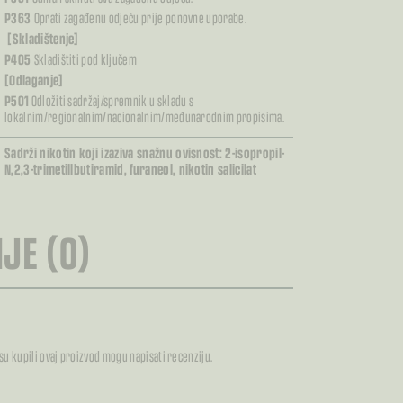
P363
Oprati zagađenu odjeću prije ponovne uporabe.
[Skladištenje]
P405
Skladištiti pod ključem
[Odlaganje]
P501
Odložiti sadržaj/spremnik u skladu s
lokalnim/regionalnim/nacionalnim/međunarodnim propisima.
Sadrži nikotin koji izaziva snažnu ovisnost: 2-isopropil-
N,2,3-trimetillbutiramid, furaneol, nikotin salicilat
JE (0)
 su kupili ovaj proizvod mogu napisati recenziju.