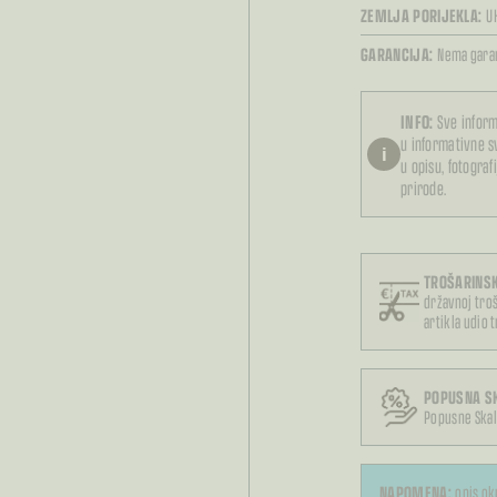
ZEMLJA PORIJEKLA:
U
GARANCIJA:
Nema garan
INFO:
Sve inform
u informativne 
i
u opisu, fotograf
prirode.
TROŠARINSK
državnoj troš
artikla udio 
POPUSNA S
Popusne Skal
NAPOMENA:
opis ok