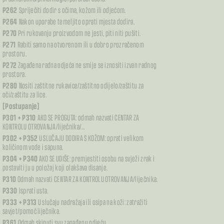
P262
Spriječiti dodir s očima, kožom ili odjećom.
P264
Nakon uporabe temeljito oprati mjesta dodira.
P270
Pri rukovanju proizvodom ne jesti, piti niti pušiti.
P271
Rabiti samo na otvorenom ili u dobro prozračenom
prostoru.
P272
Zagađena radna odjeća ne smije se iznositi izvan radnog
prostora.
P280
Nositi zaštitne rukavice/zaštitno odijelo/zaštitu za
oči/zaštitu za lice.
[Postupanje]
P301 + P310
AKO SE PROGUTA: odmah nazvati CENTAR ZA
KONTROLU OTROVANJA/liječnika/…
P302 + P352
U SLUČAJU DODIRA S KOŽOM: oprati velikom
količinom vode i sapuna.
P304 + P340
AKO SE UDIŠE: premjestiti osobu na svježi zrak i
postaviti ju u položaj koji olakšava disanje.
P310
Odmah nazvati CENTAR ZA KONTROLU OTROVANJA/liječnika.
P330
Isprati usta.
P333 + P313
U slučaju nadražaja ili osipa na koži: zatražiti
savjet/pomoć liječnika.
P361
Odmah skinuti svu zagađenu odjeću.