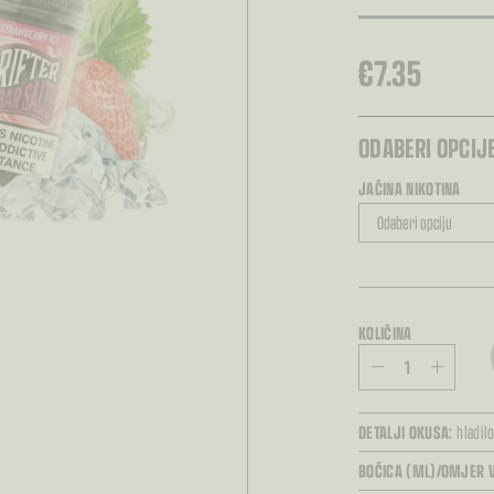
€
7.35
ODABERI OPCIJE
JAČINA NIKOTINA
KOLIČINA
DETALJI OKUSA:
hladil
BOČICA (ML)/OMJER V