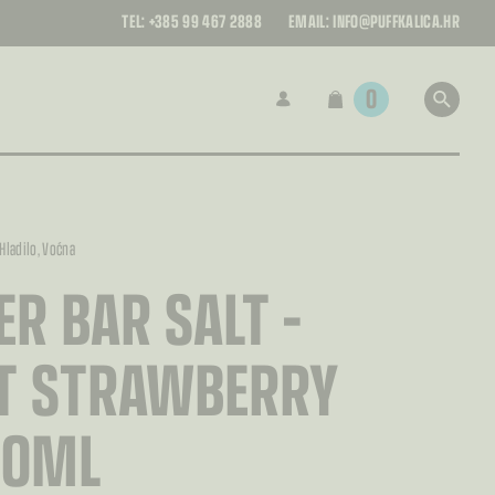
TEL:
+385 99 467 2888
EMAIL:
INFO@PUFFKALICA.HR
0
Hladilo
, Voćna
ER BAR SALT –
T STRAWBERRY
 10ML