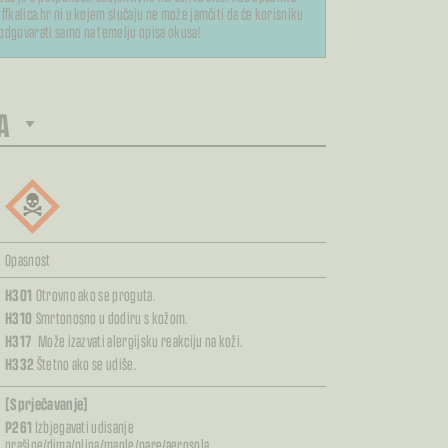
ffkalica.hr ni u kojem slučaju ne može jamčiti da će korisniku
odgovarati samo na temelju opisa okusa!
A
Opasnost
H301
Otrovno ako se proguta.
H310
Smrtonosno u dodiru s kožom.
H317
Može izazvati alergijsku reakciju na koži.
H332
Štetno ako se udiše.
[Sprječavanje]
P261
Izbjegavati udisanje
prašine/dima/plina/magle/pare/aerosola.