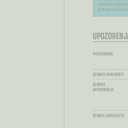
smjernica odabira. Pu
odabrana e-tekućina 
UPOZORENJ
PIKTOGRAMI:
OZNAKA OPASNOSTI:
OZNAKA
UPOZORENJA:
OZNAKE OBAVIJESTI: