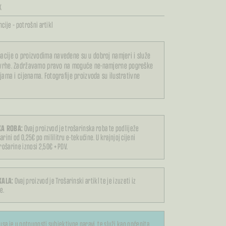
K
cije – potrošni artikl
acije o proizvodima navedene su u dobroj namjeri i služe
svrhe. Zadržavamo pravo na moguće ne-namjerne pogreške
ijama i cijenama. Fotografije proizvoda su ilustrativne
A ROBA:
Ovaj proizvod je trošarinska roba te podliježe
arini od 0,25€ po mililitru e-tekućine. U krajnjoj cijeni
trošarine iznosi 2,50€ + PDV.
KALA:
Ovaj proizvod je Trošarinski artikl te je izuzeti iz
e.
usa je u potpunosti subjektivne naravi, te služi kao općenita