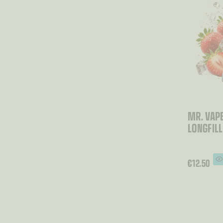
MR. VAPE
LONGFIL
€
12.50