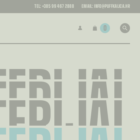
TEL:
+385 99 467 2888
EMAIL:
INFO@PUFFKALICA.HR
0
ERIJAL
ERIJAL
ERIJAL