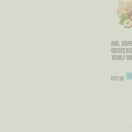
MR. VAPE
OBSESSIO
10ML/1
€
12.50