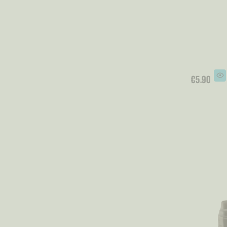
€
5.90