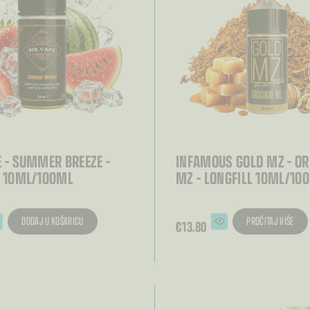
 – SUMMER BREEZE –
INFAMOUS GOLD MZ – OR
L 10ML/100ML
MZ – LONGFILL 10ML/10
DODAJ U KOŠARICU
PROČITAJ VIŠE
€
13.80