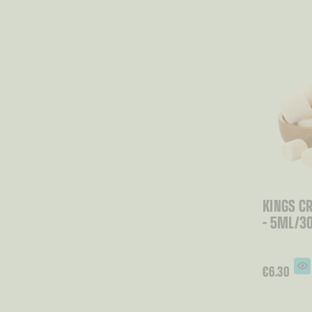
KINGS C
– 5ML/3
€
6.30