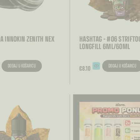
A INNOKIN ZENITH NEX
HASHTAG – #06 STRIFTOU
LONGFILL 6ML/60ML
DODAJ U KOŠARICU
DODAJ U KOŠARICU
€
8.10