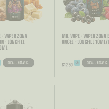
 – VAPER ZONA
MR. VAPE – VAPER ZONA 
N – LONGFILL
ANGEL – LONGFILL 10ML
00ML
DODAJ U KOŠARICU
DODAJ U KOŠARICU
€
12.50