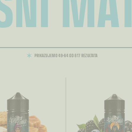
ŠNI MAT
PRIKAZUJEMO 49–64 OD 617 REZULTATA