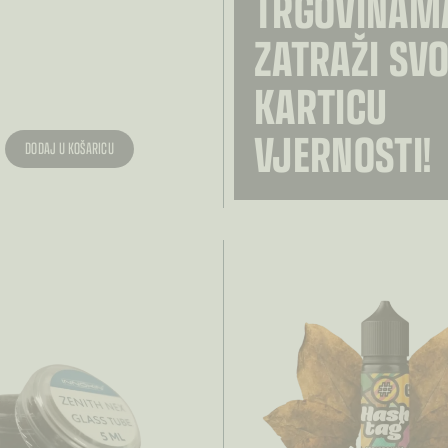
TRGOVINAM
ZATRAŽI SV
KARTICU
VJERNOSTI!
DODAJ U KOŠARICU