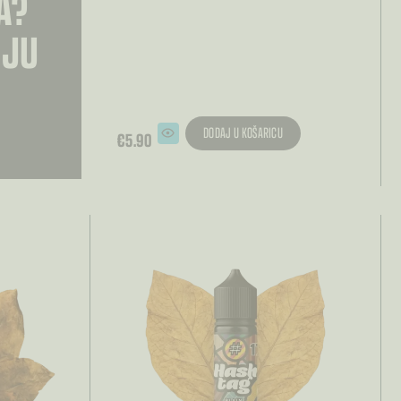
A?
OJU
DODAJ U KOŠARICU
€
5.90