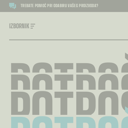
TREBATE POMOĆ PRI ODABIRU VAŠEG PROIZVODA?
IZBORNIK
POTRO
POTRO
POTRO