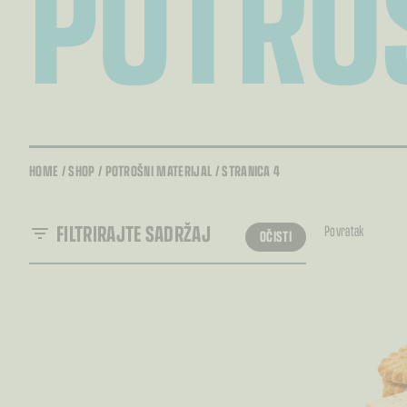
POTRO
HOME
/
SHOP
/
POTROŠNI MATERIJAL
/
STRANICA 4
FILTRIRAJTE SADRŽAJ
Povratak
OČISTI