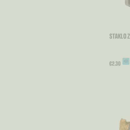
STAKLO Z
€
2.30