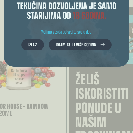
TEKUĆINA DOZVOLJENA JE SAMO
STARIJIMA OD
18 GODINA.
Molimo Vas da potvrdite svoju dob.
IZLAZ
IMAM 18 ILI VIŠE GODINA
ŽELIŠ
ISKORISTITI
PONUDE U
VOR HOUSE – RAINBOW
 20ML
NAŠIM