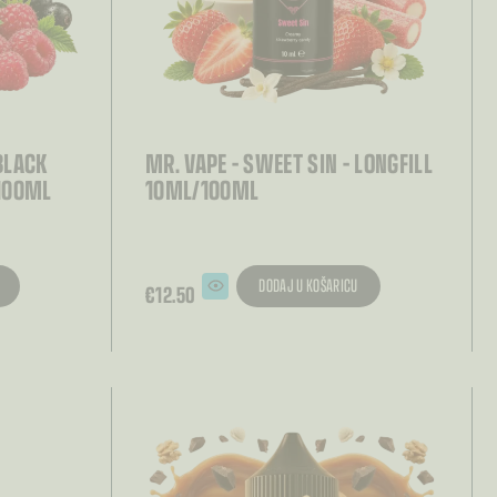
BLACK
MR. VAPE – SWEET SIN – LONGFILL
/100ML
10ML/100ML
DODAJ U KOŠARICU
€
12.50