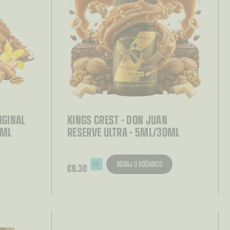
IGINAL
KINGS CREST – DON JUAN
0ML
RESERVE ULTRA – 5ML/30ML
DODAJ U KOŠARICU
€
6.30