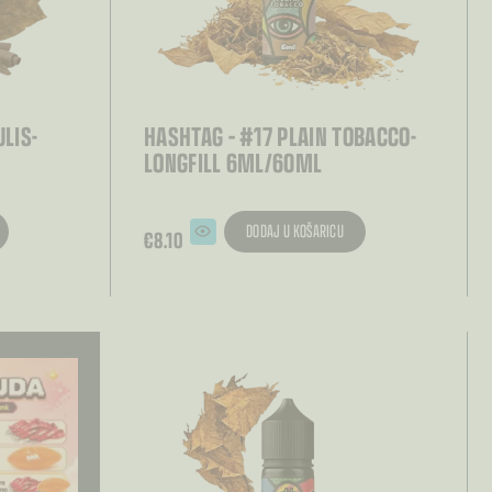
LIS-
HASHTAG – #17 PLAIN TOBACCO-
LONGFILL 6ML/60ML
DODAJ U KOŠARICU
€
8.10