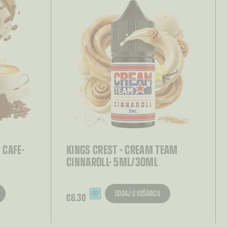
 CAFE-
KINGS CREST – CREAM TEAM
CINNAROLL- 5ML/30ML
DODAJ U KOŠARICU
€
6.30