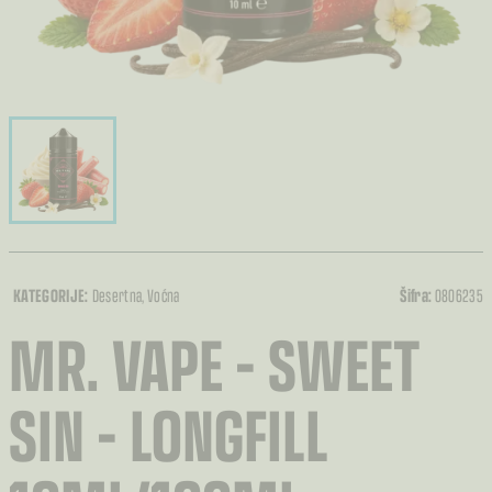
KATEGORIJE:
Desertna
, Voćna
Šifra:
0806235
MR. VAPE – SWEET
SIN – LONGFILL