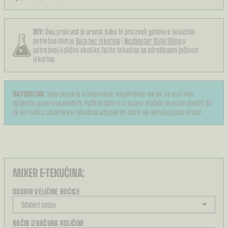
DIY:
Ovaj proizvod je aroma. Kako bi proizveli gotovu e-tekućinu
potrebna Vam je
Baza bez nikotina
i
Nicshooter 10ml/20mg
u
potrebnoj količini ukoliko želite tekućinu sa određenom jačinom
nikotina.
NAPOMENA:
opis okusa je u potpunosti subjektivne naravi, te služi kao
općenita smjernica odabira. Puffkalica.hr ni u kojem slučaju ne može jamčiti da
će korisniku odabrana e-tekućina odgovarati samo na temelju opisa okusa!
MIXER E-TEKUĆINA:
ODABIR VELIČINE BOČICE
NAČIN IZRAČUNA KOLIČINE