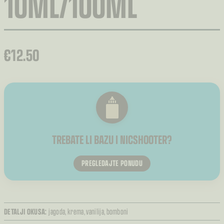
10ML/100ML
€
12.50
TREBATE LI BAZU I NICSHOOTER?
PREGLEDAJTE PONUDU
DETALJI OKUSA:
jagoda,
krema,
vanilija,
bomboni