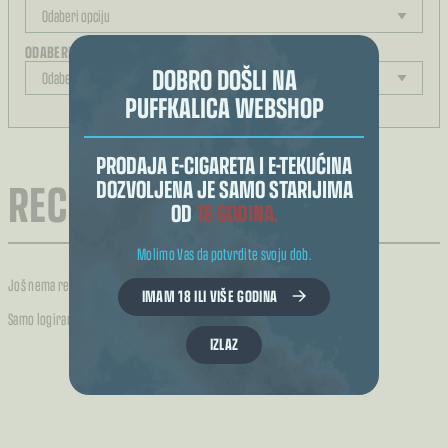
ODABERITE JAČINU
DOBRO DOŠLI NA
PUFFKALICA WEBSHOP
REZULTAT ODABIRA
PRODAJA E-CIGARETA I E-TEKUĆINA
RECENZIJE (0)
DOZVOLJENA JE SAMO STARIJIMA
OD
18 GODINA.
Molimo Vas da potvrdite svoju dob.
Još nema recenzija.
IMAM 18 ILI VIŠE GODINA
Samo logirani kupci koji su kupili ovaj proizvod mogu napisati recenziju.
IZLAZ