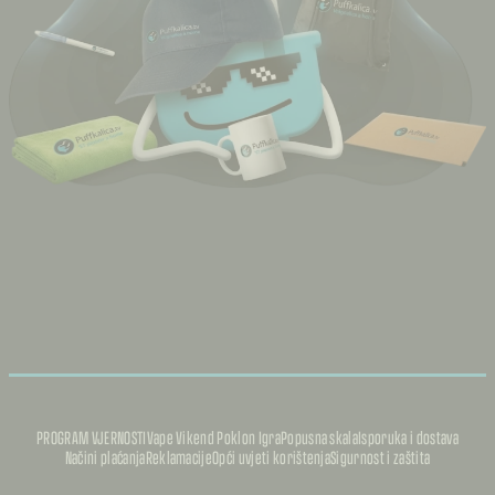
PROGRAM VJERNOSTI
Vape Vikend Poklon Igra
Popusna skala
Isporuka i dostava
Načini plaćanja
Reklamacije
Opći uvjeti korištenja
Sigurnost i zaštita