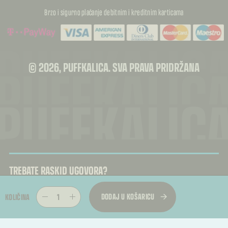
Brzo i sigurno plaćanje debitnim i kreditnim karticama
PUFFKALIC
PUFFKALIC
© 2026, PUFFKALICA. SVA PRAVA PRIDRŽANA
PUFFKALIC
TREBATE RASKID UGOVORA?
Kupac može podnijeti zahtjev za jednostrani raskid ugovora u roku od 14 dana od
primitka proizvoda.
DODAJ U KOŠARICU
KOLIČINA
Raskid ugovora