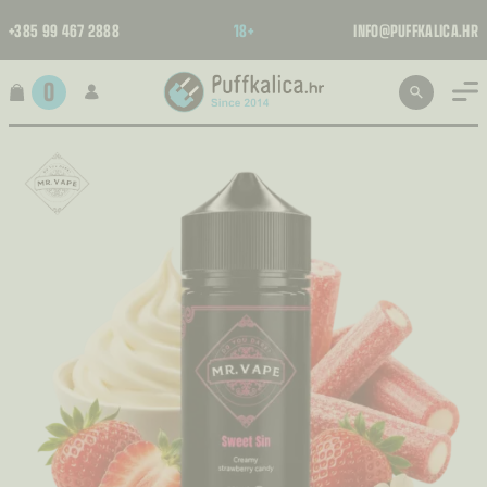
+385 99 467 2888
18+
INFO@PUFFKALICA.HR
0