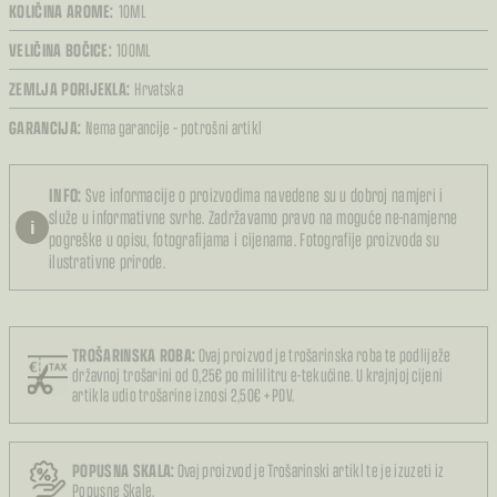
KOLIČINA AROME:
10ML
VELIČINA BOČICE:
100ML
ZEMLJA PORIJEKLA:
Hrvatska
GARANCIJA:
Nema garancije – potrošni artikl
INFO:
Sve informacije o proizvodima navedene su u dobroj namjeri i
služe u informativne svrhe. Zadržavamo pravo na moguće ne-namjerne
i
pogreške u opisu, fotografijama i cijenama. Fotografije proizvoda su
ilustrativne prirode.
TROŠARINSKA ROBA:
Ovaj proizvod je trošarinska roba te podliježe
državnoj trošarini od 0,25€ po mililitru e-tekućine. U krajnjoj cijeni
artikla udio trošarine iznosi 2,50€ + PDV.
POPUSNA SKALA:
Ovaj proizvod je Trošarinski artikl te je izuzeti iz
Popusne Skale.