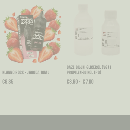
BAZE BILJNI-GLICEROL (VG) I
KLARRO ROCK - JAGODA 10ML
PROPILEN-GLIKOL (PG)
RASPON
€
6.85
€
3.60
–
€
7.00
CIJENA:
OD
€3.60
DO
€7.00