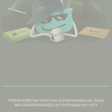
PROGRAM VJERNOSTI
Vape Vikend Poklon Igra
Popusna skala
Isporuka i dostava
Načini plaćanja
Reklamacije
Opći uvjeti korištenja
Sigurnost i zaštita