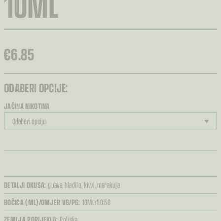
10ML
€
6.85
ODABERI OPCIJE:
JAČINA NIKOTINA
DETALJI OKUSA:
guava,
hladilo,
kiwi,
marakuja
BOČICA (ML)/OMJER VG/PG:
10ML/50:50
ZEMLJA PORIJEKLA:
Poljska