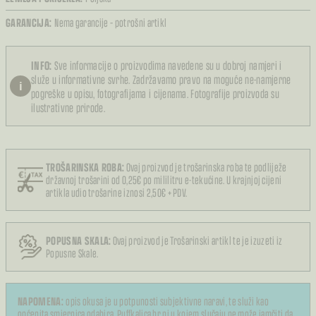
GARANCIJA:
Nema garancije – potrošni artikl
INFO:
Sve informacije o proizvodima navedene su u dobroj namjeri i
služe u informativne svrhe. Zadržavamo pravo na moguće ne-namjerne
i
pogreške u opisu, fotografijama i cijenama. Fotografije proizvoda su
ilustrativne prirode.
TROŠARINSKA ROBA:
Ovaj proizvod je trošarinska roba te podliježe
državnoj trošarini od 0,25€ po mililitru e-tekućine. U krajnjoj cijeni
artikla udio trošarine iznosi 2,50€ + PDV.
POPUSNA SKALA:
Ovaj proizvod je Trošarinski artikl te je izuzeti iz
Popusne Skale.
NAPOMENA:
opis okusa je u potpunosti subjektivne naravi, te služi kao
općenita smjernica odabira. Puffkalica.hr ni u kojem slučaju ne može jamčiti da