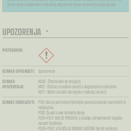
će korisniku odabrana e-tekućina odgovarati samo na temelju opisa okusa!
UPOZORENJA
PIKTOGRAMI:
OZNAKA OPASNOSTI:
Upozorenje
OZNAKA
H302 – Štetno ako se proguta.
UPOZORENJA:
H412 – Štetno za vodeni okoliš s dugotrajnim učincima.
H317 – Može izazvati alergijsku reakciju na koži.
OZNAKE OBAVIJESTI:
P101: Ako je potrebna liječnička pomoć pokazati spremnik ili
naljepnicu.
P102: Čuvati izvan dohvata djece.
P301+P312: AKO SE PROGUTA: u slučaju zdravstvenih tegoba
nazvati liječnika.
P302+P352: U SLUČAJU DODIRA S KOŽOM: Oprati velikom