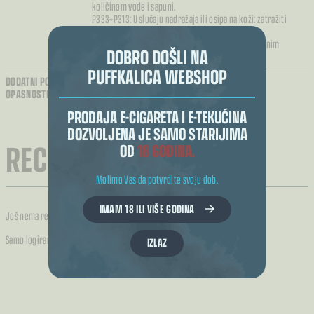
količinom vode i sapuni.
P333+P313: U slučaju nadražaja ili osipa na koži: zatražiti
savjet/pomoć liječnika.
P501: Odložiti sadržaj/spremnik sukladno nacionalnim
DOBRO DOŠLI NA
propisima.
PUFFKALICA WEBSHOP
DODATNI PODACI O
Sadrži nikotin koji izaziva snažnu ovisnost
OPASNOSTIMA:
PRODAJA E-CIGARETA I E-TEKUĆINA
DOZVOLJENA JE SAMO STARIJIMA
RECENZIJE (0)
OD
18 GODINA.
Molimo Vas da potvrdite svoju dob.
IMAM 18 ILI VIŠE GODINA
Još nema recenzija.
Samo logirani kupci koji su kupili ovaj proizvod mogu napisati recenziju.
IZLAZ