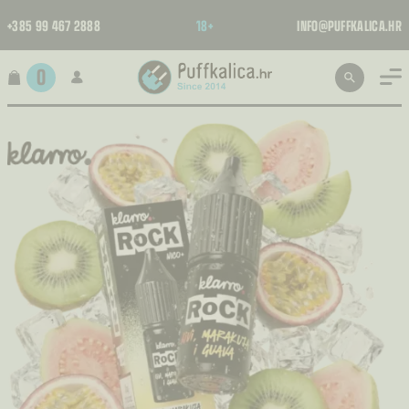
+385 99 467 2888
18+
INFO@PUFFKALICA.HR
0