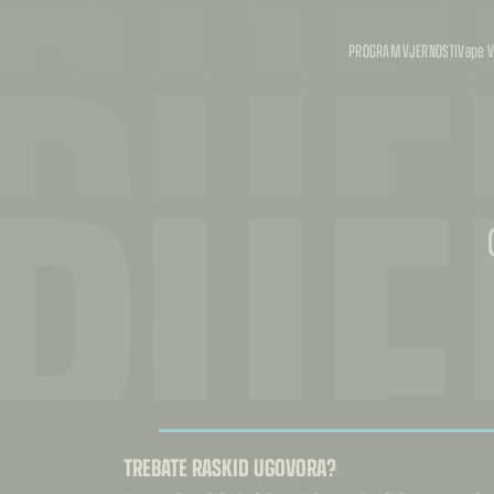
PUF
PUF
PROGRAM VJERNOSTI
Vape V
PUF
TREBATE RASKID UGOVORA?