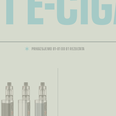
I E-CI
PRIKAZUJEMO 81–81 OD 81 REZULTATA