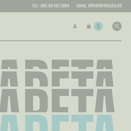
TEL:
+385 99 467 2888
EMAIL:
INFO@PUFFKALICA.HR
0
GARETA
GARETA
GARETA