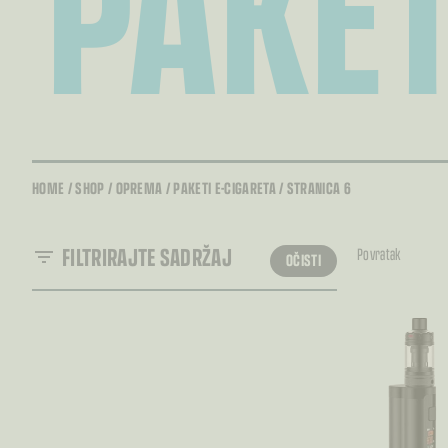
PAKET
HOME
/
SHOP
/
OPREMA
/
PAKETI E-CIGARETA
/
STRANICA 6
FILTRIRAJTE SADRŽAJ
Povratak
OČISTI