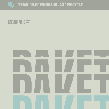
TREBATE POMOĆ PRI ODABIRU VAŠEG PROIZVODA?
IZBORNIK
PAKET
PAKET
PAKET