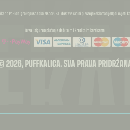
FKA
FKA
ikend Poklon Igra
Popusna skala
Isporuka i dostava
Načini plaćanja
Reklamacije
Opći uvjeti k
FKA
Brzo i sigurno plaćanje debitnim i kreditnim karticama
© 2026, PUFFKALICA. SVA PRAVA PRIDRŽAN