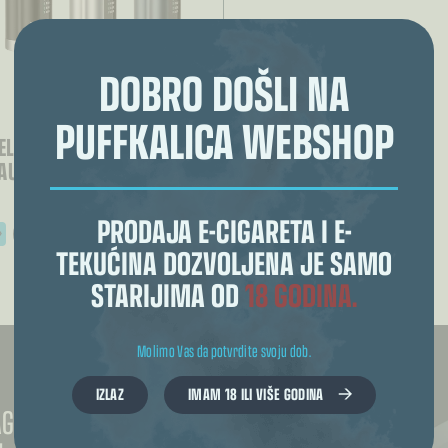
DOBRO DOŠLI NA
PUFFKALICA WEBSHOP
ZELOS X 80W
UTILUS 3 TANK KIT
PRODAJA E-CIGARETA I E-
ODABERI OPCIJE
TEKUĆINA DOZVOLJENA JE SAMO
zvod
STARIJIMA OD
18 GODINA.
anti.
je
u
Molimo Vas da potvrdite svoju dob.
rati
ici
zvoda
IZLAZ
IMAM 18 ILI VIŠE GODINA
TAGRAMU ZA