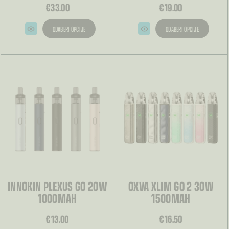
€
33.00
€
19.00
ODABERI OPCIJE
ODABERI OPCIJE
Ovaj
Ovaj
proizvod
proizvod
ima
ima
više
više
varijanti.
varijanti.
Opcije
Opcije
se
se
mogu
mogu
odabrati
odabrati
na
na
stranici
stranici
proizvoda
proizvoda
INNOKIN PLEXUS GO 20W
OXVA XLIM GO 2 30W
1000MAH
1500MAH
€
13.00
€
16.50