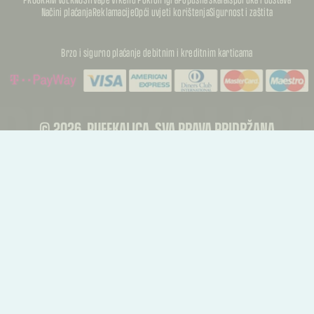
Načini plaćanja
Reklamacije
Opći uvjeti korištenja
Sigurnost i zaštita
Brzo i sigurno plaćanje debitnim i kreditnim karticama
PUFFKALIC
PUFFKALIC
© 2026, PUFFKALICA. SVA PRAVA PRIDRŽANA
PUFFKALIC
TREBATE RASKID UGOVORA?
Kupac može podnijeti zahtjev za jednostrani raskid ugovora u roku od 14 dana od
primitka proizvoda.