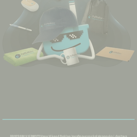
PROGRAM VJERNOSTI
Vape Vikend Poklon Igra
Popusna skala
Isporuka i dostava