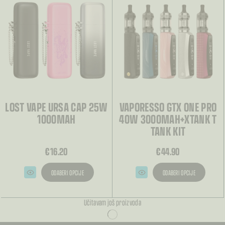
LOST VAPE URSA CAP 25W
VAPORESSO GTX ONE PRO
1000MAH
40W 3000MAH+XTANK T
TANK KIT
€
16.20
€
44.90
ODABERI OPCIJE
ODABERI OPCIJE
Ovaj
Ovaj
proizvod
proizvod
ima
ima
Učitavam još proizvoda
više
više
varijanti.
varijanti.
Opcije
Opcije
se
se