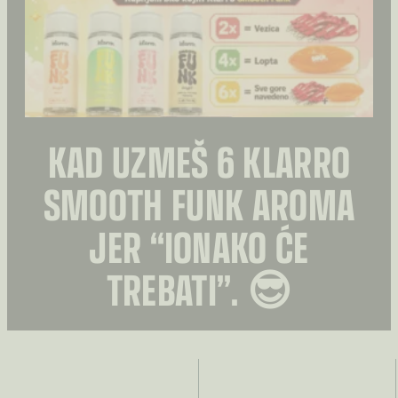
na
stranici
proizvoda
KAD UZMEŠ 6 KLARRO
SMOOTH FUNK AROMA
JER “IONAKO ĆE
TREBATI”. 😎