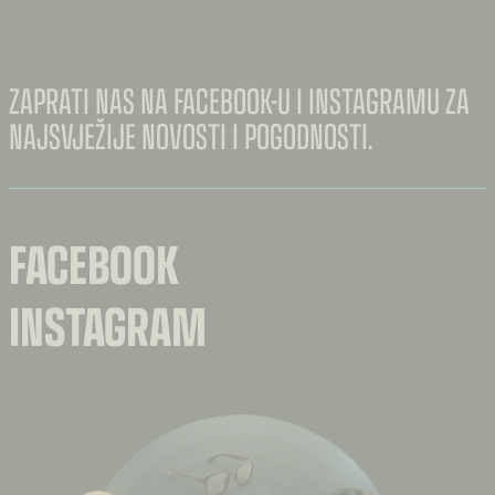
mogu
mogu
odabrati
odabrati
na
na
stranici
stranici
proizvoda
proizvoda
ZAPRATI NAS NA FACEBOOK-U I INSTAGRAMU ZA
NAJSVJEŽIJE NOVOSTI I POGODNOSTI.
FACEBOOK
INSTAGRAM