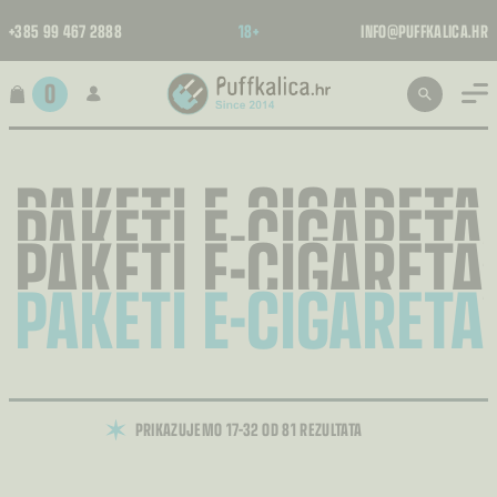
+385 99 467 2888
18+
INFO@PUFFKALICA.HR
0
PAKETI E-CIGARETA
PAKETI E-CIGARETA
PAKETI E-CIGARETA
PAKETI E-CIGARETA
PRIKAZUJEMO 17–32 OD 81 REZULTATA