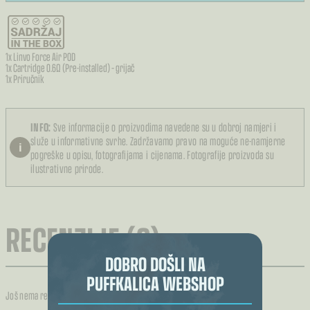
1x Linvo Force Air POD
1x Cartridge 0.6Ω (Pre-installed) – grijač
1x Priručnik
INFO:
Sve informacije o proizvodima navedene su u dobroj namjeri i
služe u informativne svrhe. Zadržavamo pravo na moguće ne-namjerne
i
pogreške u opisu, fotografijama i cijenama. Fotografije proizvoda su
ilustrativne prirode.
RECENZIJE (0)
DOBRO DOŠLI NA
PUFFKALICA WEBSHOP
Još nema recenzija.