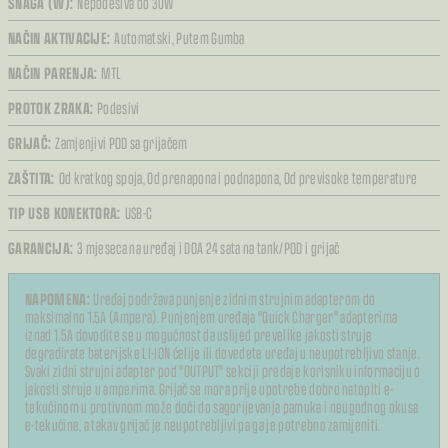
SNAGA (W):
Nepodesiva do 30W
NAČIN AKTIVACIJE:
Automatski,
Putem Gumba
NAČIN PARENJA:
MTL
PROTOK ZRAKA:
Podesivi
GRIJAČ:
Zamjenjivi POD sa grijačem
ZAŠTITA:
Od kratkog spoja,
Od prenapona i podnapona,
Od previsoke temperature
TIP USB KONEKTORA:
USB-C
GARANCIJA:
3 mjeseca na uređaj i DOA 24 sata na tank/POD i grijač
NAPOMENA:
Uređaj podržava punjenje zidnim strujnim adapterom do
maksimalno 1.5A (Ampera). Punjenjem uređaja "Quick Charger" adapterima
iznad 1.5A dovodite se u mogućnost da uslijed prevelike jakosti struje
degradirate baterijske LI-ION ćelije ili dovedete uređaj u neupotrebljivo stanje.
Svaki zidni strujni adapter pod "OUTPUT" sekciji predaje korisniku informaciju o
jakosti struje u amperima. Grijač se mora prije upotrebe dobro natopiti e-
tekućinom u protivnom može doći do sagorijevanja pamuka i neugodnog okusa
e-tekućine, a takav grijač je neupotrebljivi pa ga je potrebno zamijeniti.