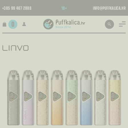
+385 99 467 2888
18+
INFO@PUFFKALICA.HR
0