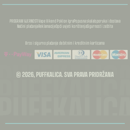
PROGRAM VJERNOSTI
Vape Vikend Poklon Igra
Popusna skala
Isporuka i dostava
Načini plaćanja
Reklamacije
Opći uvjeti korištenja
Sigurnost i zaštita
Brzo i sigurno plaćanje debitnim i kreditnim karticama
PUFFKALIC
PUFFKALIC
© 2026, PUFFKALICA. SVA PRAVA PRIDRŽANA
PUFFKALIC