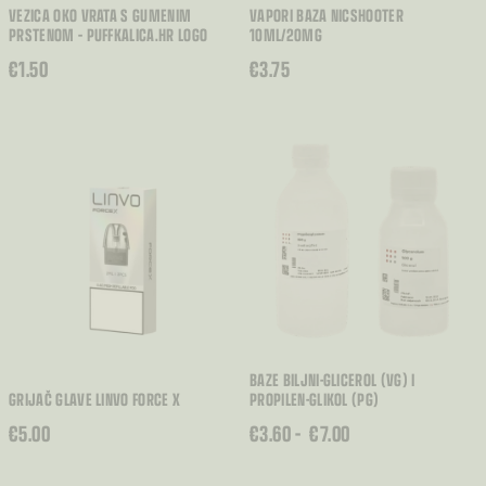
VEZICA OKO VRATA S GUMENIM
VAPORI BAZA NICSHOOTER
PRSTENOM – PUFFKALICA.HR LOGO
10ML/20MG
€
1.50
€
3.75
BAZE BILJNI-GLICEROL (VG) I
GRIJAČ GLAVE LINVO FORCE X
PROPILEN-GLIKOL (PG)
RASPON
€
5.00
€
3.60
–
€
7.00
CIJENA:
OD