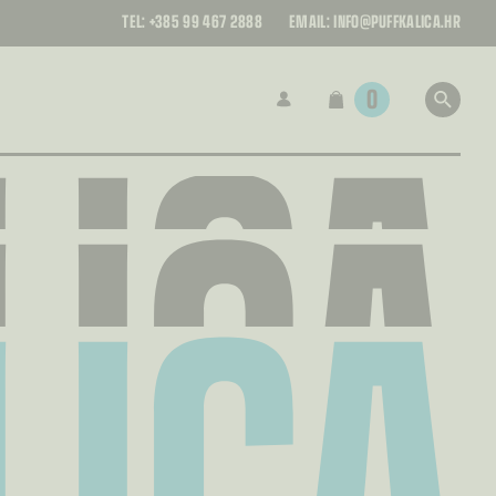
LICA
TEL:
+385 99 467 2888
EMAIL:
INFO@PUFFKALICA.HR
LICA
0
LICA
LICA