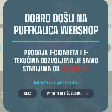
DOBRO DOŠLI NA
PUFFKALICA WEBSHOP
VOR HOUSE BAZE VG/PG
VAPORI BASICX BAZE VG
ODABERI OPCIJE
ODABERI OPCIJE
€
4.75
PRODAJA E-CIGARETA I E-
Ovaj
zvod
proizvod
TEKUĆINA DOZVOLJENA JE SAMO
ima
više
STARIJIMA OD
18 GODINA.
nti.
varijanti.
e
Opcije
se
u
mogu
ati
odabrati
na
Molimo Vas da potvrdite svoju dob.
ici
stranici
zvoda
proizvoda
TAGRAMU ZA
IZLAZ
IMAM 18 ILI VIŠE GODINA
.