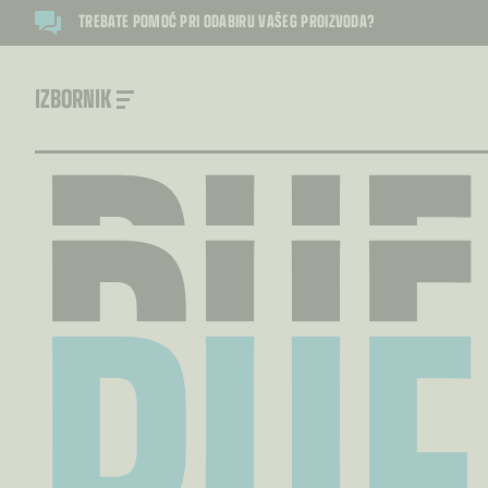
PUF
TREBATE POMOĆ PRI ODABIRU VAŠEG PROIZVODA?
PUF
IZBORNIK
PUF
PUF