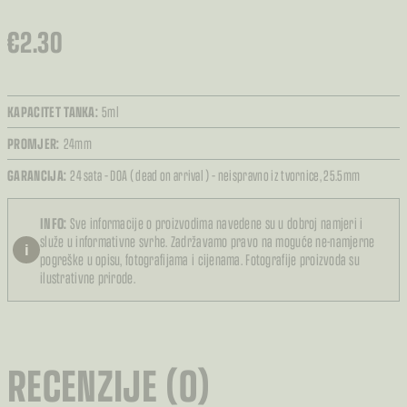
€
2.30
KAPACITET TANKA:
5ml
PROMJER:
24mm
GARANCIJA:
24 sata – DOA ( dead on arrival ) – neispravno iz tvornice,
25.5mm
INFO:
Sve informacije o proizvodima navedene su u dobroj namjeri i
služe u informativne svrhe. Zadržavamo pravo na moguće ne-namjerne
i
pogreške u opisu, fotografijama i cijenama. Fotografije proizvoda su
ilustrativne prirode.
RECENZIJE (0)