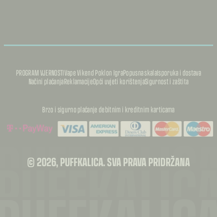
PROGRAM VJERNOSTI
Vape Vikend Poklon Igra
Popusna skala
Isporuka i dostava
Načini plaćanja
Reklamacije
Opći uvjeti korištenja
Sigurnost i zaštita
Brzo i sigurno plaćanje debitnim i kreditnim karticama
PUFFKALIC
PUFFKALIC
© 2026, PUFFKALICA. SVA PRAVA PRIDRŽANA