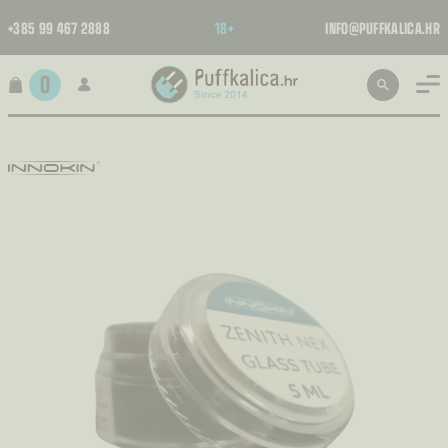
+385 99 467 2888
18+
INFO@PUFFKALICA.HR
0