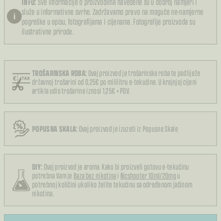
INFO:
Sve informacije o proizvodima navedene su u dobroj namjeri i
služe u informativne svrhe. Zadržavamo pravo na moguće ne-namjerne
i
pogreške u opisu, fotografijama i cijenama. Fotografije proizvoda su
ilustrativne prirode.
TROŠARINSKA ROBA:
Ovaj proizvod je trošarinska roba te podliježe
državnoj trošarini od 0,25€ po mililitru e-tekućine. U krajnjoj cijeni
artikla udio trošarine iznosi 1,25€ + PDV.
POPUSNA SKALA:
Ovaj proizvod je izuzeti iz Popusne Skale
DIY:
Ovaj proizvod je aroma. Kako bi proizveli gotovu e-tekućinu
potrebna Vam je
Baza bez nikotina
i
Nicshooter 10ml/20mg
u
potrebnoj količini ukoliko želite tekućinu sa određenom jačinom
nikotina.