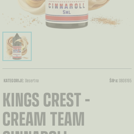
KATEGORIJE:
Desertna
Šifra:
0806195
KINGS CREST –
CREAM TEAM