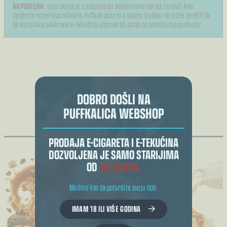
NAPOMENA:
opis okusa je u potpunosti subjektivne naravi, te služi kao
općenita smjernica odabira. Puffkalica.hr ni u kojem slučaju ne može jamčiti da
će korisniku odabrana e-tekućina odgovarati samo na temelju opisa okusa!
DOBRO DOŠLI NA
PUFFKALICA WEBSHOP
POVEZANI PROIZVODI
PRODAJA E-CIGARETA I E-TEKUĆINA
DOZVOLJENA JE SAMO STARIJIMA
OD
18 GODINA.
Molimo Vas da potvrdite svoju dob.
IMAM 18 ILI VIŠE GODINA