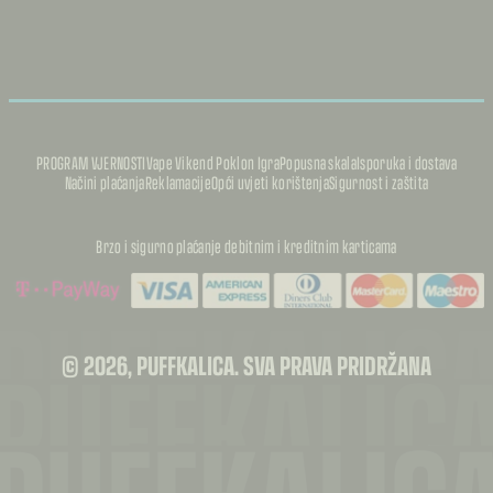
PROGRAM VJERNOSTI
Vape Vikend Poklon Igra
Popusna skala
Isporuka i dostava
Načini plaćanja
Reklamacije
Opći uvjeti korištenja
Sigurnost i zaštita
Brzo i sigurno plaćanje debitnim i kreditnim karticama
PUFFKALIC
PUFFKALIC
© 2026, PUFFKALICA. SVA PRAVA PRIDRŽANA