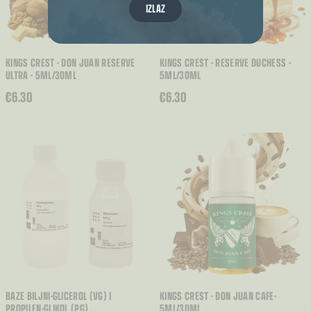
IZLAZ
KINGS CREST - DON JUAN RESERVE
KINGS CREST - RESERVE DUCHESS -
ULTRA - 5ML/30ML
5ML/30ML
€
6.30
€
6.30
BAZE BILJNI-GLICEROL (VG) I
KINGS CREST - DON JUAN CAFE-
PROPILEN-GLIKOL (PG)
5ML/30ML