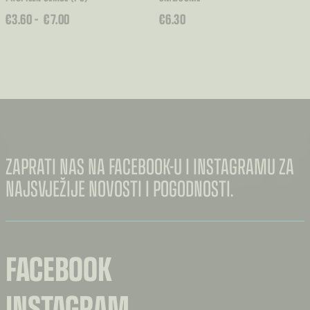
RASPON
€
3.60
–
€
7.00
€
6.30
CIJENA:
OD
€3.60
DO
€7.00
ZAPRATI NAS NA FACEBOOK-U I INSTAGRAMU ZA
NAJSVJEŽIJE NOVOSTI I POGODNOSTI.
FACEBOOK
INSTAGRAM