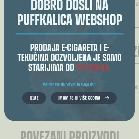
DOBRO DOŠLI NA
ODABERITE JAČINU
PUFFKALICA WEBSHOP
REZULTAT ODABI
PRODAJA E-CIGARETA I E-
RECENZI
TEKUĆINA DOZVOLJENA JE SAMO
STARIJIMA OD
18 GODINA.
Još nema recenzija.
Molimo Vas da potvrdite svoju dob.
Samo logirani kupci koji
IZLAZ
IMAM 18 ILI VIŠE GODINA
POVEZANI PROIZVODI