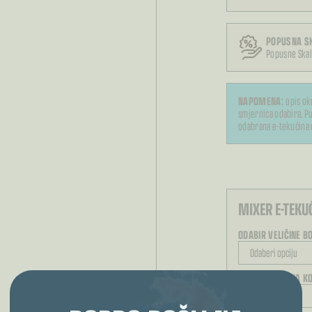
POPUSNA S
Popusne Skal
NAPOMENA:
opis ok
smjernica odabira. Pu
odabrana e-tekućina 
MIXER E-TEKU
ODABIR VELIČINE B
NAČIN IZRAČUNA KO