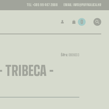
TEL:
+385 99 467 2888
EMAIL:
INFO@PUFFKALICA.HR
0
a
Šifra:
0806033
– TRIBECA –