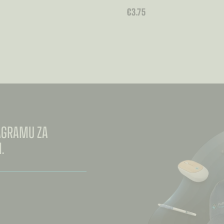
€
3.75
TAGRAMU ZA
.