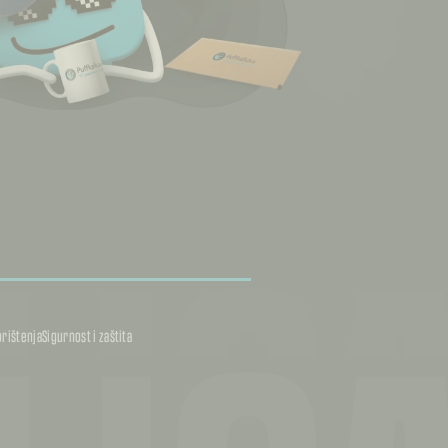
LIC
orištenja
Sigurnost i zaštita