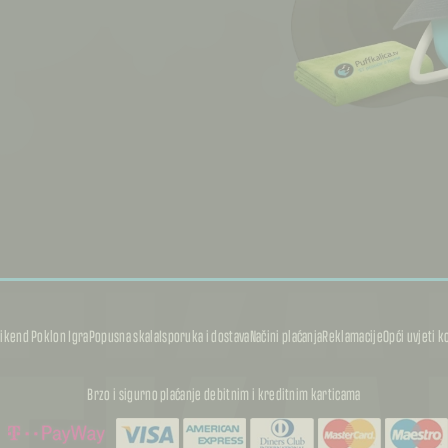
FKA
ikend Poklon Igra
Popusna skala
Isporuka i dostava
Načini plaćanja
Reklamacije
Opći uvjeti k
Brzo i sigurno plaćanje debitnim i kreditnim karticama