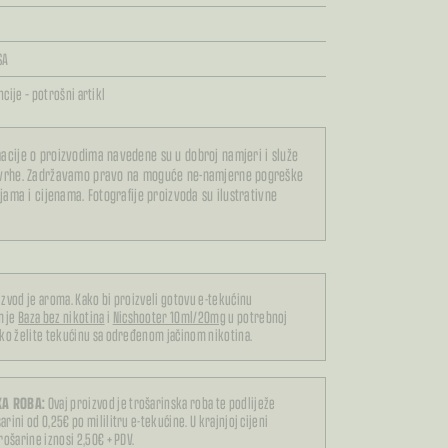
SA
cije – potrošni artikl
acije o proizvodima navedene su u dobroj namjeri i služe
svrhe. Zadržavamo pravo na moguće ne-namjerne pogreške
ijama i cijenama. Fotografije proizvoda su ilustrativne
izvod je aroma. Kako bi proizveli gotovu e-tekućinu
m je
Baza bez nikotina
i
Nicshooter 10ml/20mg
u potrebnoj
iko želite tekućinu sa određenom jačinom nikotina.
A ROBA:
Ovaj proizvod je trošarinska roba te podliježe
arini od 0,25€ po mililitru e-tekućine. U krajnjoj cijeni
trošarine iznosi 2,50€ + PDV.