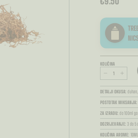
€
9.50
TREB
NIC
KOLIČINA
DETALJI OKUSA:
duhan
POSTOTAK MIKSANJA:
ZA IZRADU:
do 100ml go
DOZRIJEVANJE:
3 do 5
KOLIČINA AROME:
10M