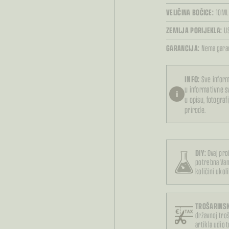
VELIČINA BOČICE:
10ML
ZEMLJA PORIJEKLA:
U
GARANCIJA:
Nema garan
INFO:
Sve inform
u informativne 
i
u opisu, fotograf
prirode.
DIY:
Ovaj pro
potrebna Va
količini ukol
TROŠARINSK
državnoj troš
artikla udio 