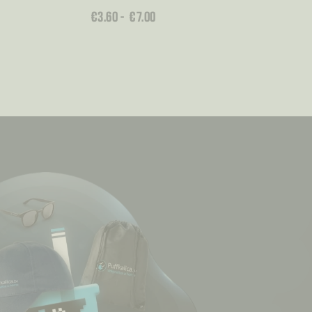
RASPON
€
3.60
–
€
7.00
CIJENA:
OD
€3.60
DO
€7.00