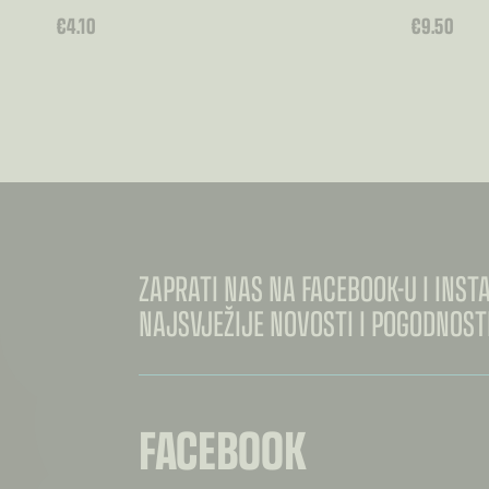
€
4.10
€
9.50
ZAPRATI NAS NA FACEBOOK-U I INS
NAJSVJEŽIJE NOVOSTI I POGODNOSTI
FACEBOOK