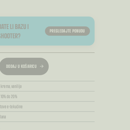
ATE LI BAZU I
PREGLEDAJTE PONUDU
SHOOTER?
DODAJ U KOŠARICU
,
krema,
vanilija
10% do 20%
tove e-tekućine
 dana
L