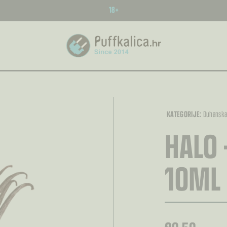
18+
KATEGORIJE:
Duhansk
HALO 
10ML