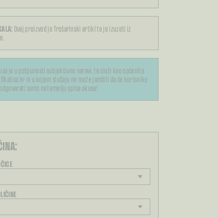
KALA:
Ovaj proizvod je Trošarinski artikl te je izuzeti iz
e.
usa je u potpunosti subjektivne naravi, te služi kao općenita
ffkalica.hr ni u kojem slučaju ne može jamčiti da će korisniku
odgovarati samo na temelju opisa okusa!
ĆINA:
OČICE
LIČINE