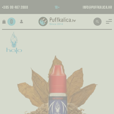
+385 99 467 2888
18+
INFO@PUFFKALICA.HR
0