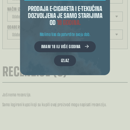
PRODAJA E-CIGARETA I E-TEKUĆINA
NAČIN IZRAČUNA KOLIČINE
DOZVOLJENA JE SAMO STARIJIMA
OD
18 GODINA.
ODABERITE JAČINU
Molimo Vas da potvrdite svoju dob.
IMAM 18 ILI VIŠE GODINA
REZULTAT ODABIRA
IZLAZ
RECENZIJE (0)
Još nema recenzija.
Samo logirani kupci koji su kupili ovaj proizvod mogu napisati recenziju.