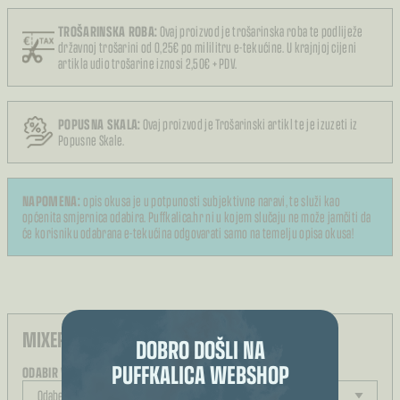
TROŠARINSKA ROBA:
Ovaj proizvod je trošarinska roba te podliježe
državnoj trošarini od 0,25€ po mililitru e-tekućine. U krajnjoj cijeni
artikla udio trošarine iznosi 2,50€ + PDV.
POPUSNA SKALA:
Ovaj proizvod je Trošarinski artikl te je izuzeti iz
Popusne Skale.
NAPOMENA:
opis okusa je u potpunosti subjektivne naravi, te služi kao
općenita smjernica odabira. Puffkalica.hr ni u kojem slučaju ne može jamčiti da
će korisniku odabrana e-tekućina odgovarati samo na temelju opisa okusa!
MIXER E-TEKUĆINA:
DOBRO DOŠLI NA
PUFFKALICA WEBSHOP
ODABIR VELIČINE BOČICE