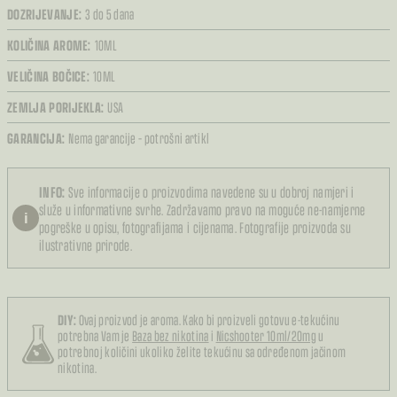
DOZRIJEVANJE:
3 do 5 dana
KOLIČINA AROME:
10ML
VELIČINA BOČICE:
10ML
ZEMLJA PORIJEKLA:
USA
GARANCIJA:
Nema garancije – potrošni artikl
INFO:
Sve informacije o proizvodima navedene su u dobroj namjeri i
služe u informativne svrhe. Zadržavamo pravo na moguće ne-namjerne
i
pogreške u opisu, fotografijama i cijenama. Fotografije proizvoda su
ilustrativne prirode.
DIY:
Ovaj proizvod je aroma. Kako bi proizveli gotovu e-tekućinu
potrebna Vam je
Baza bez nikotina
i
Nicshooter 10ml/20mg
u
potrebnoj količini ukoliko želite tekućinu sa određenom jačinom
nikotina.