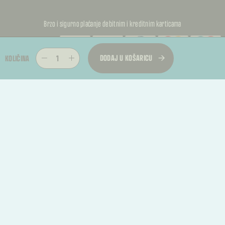
Brzo i sigurno plaćanje debitnim i kreditnim karticama
PUFFKALIC
DODAJ U KOŠARICU
KOLIČINA
PUFFKALIC
© 2026, PUFFKALICA. SVA PRAVA PRIDRŽANA
PUFFKALIC
TREBATE RASKID UGOVORA?
Kupac može podnijeti zahtjev za jednostrani raskid ugovora u roku od 14 dana od
primitka proizvoda.
Raskid ugovora