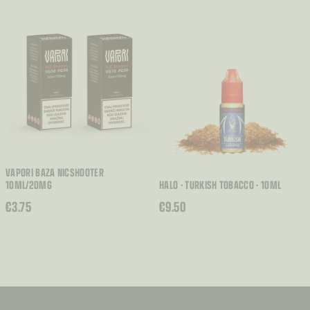
OD
€3.60
DO
€7.00
VAPORI BAZA NICSHOOTER
10ML/20MG
HALO - TURKISH TOBACCO - 10ML
€
3.75
€
9.50