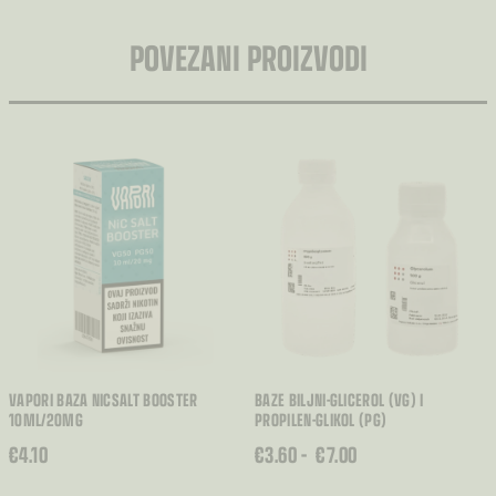
POVEZANI PROIZVODI
VAPORI BAZA NICSALT BOOSTER
BAZE BILJNI-GLICEROL (VG) I
10ML/20MG
PROPILEN-GLIKOL (PG)
RASPON
€
4.10
€
3.60
–
€
7.00
CIJENA: