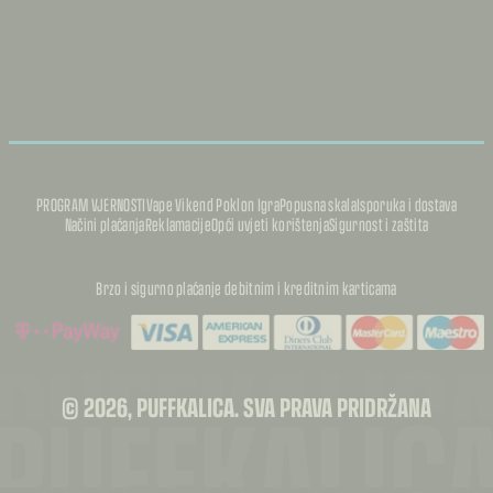
PROGRAM VJERNOSTI
Vape Vikend Poklon Igra
Popusna skala
Isporuka i dostava
Načini plaćanja
Reklamacije
Opći uvjeti korištenja
Sigurnost i zaštita
Brzo i sigurno plaćanje debitnim i kreditnim karticama
PUFFKALIC
PUFFKALIC
© 2026, PUFFKALICA. SVA PRAVA PRIDRŽANA