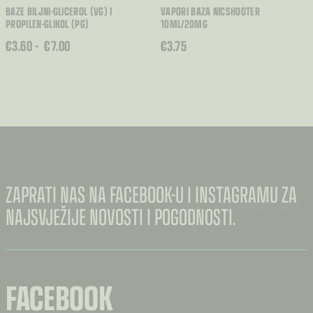
BAZE BILJNI-GLICEROL (VG) I
VAPORI BAZA NICSHOOTER
PROPILEN-GLIKOL (PG)
10ML/20MG
RASPON
€
3.60
–
€
7.00
€
3.75
CIJENA:
OD
€3.60
DO
€7.00
ZAPRATI NAS NA FACEBOOK-U I INSTAGRAMU ZA
NAJSVJEŽIJE NOVOSTI I POGODNOSTI.
FACEBOOK