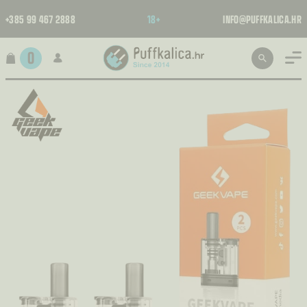
+385 99 467 2888
18+
INFO@PUFFKALICA.HR
0