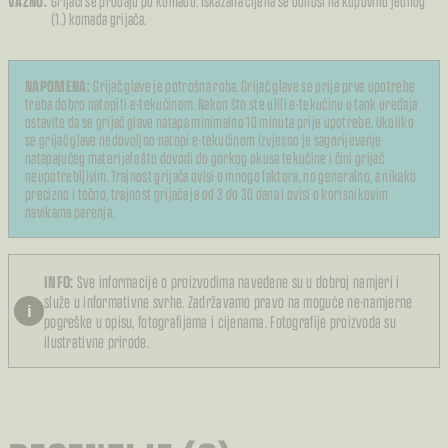
VAŽNO:
Grijači se prodaju po komadu. Iskazana cijena se odnosi na kupovinu jednog
(1.) komada grijača.
NAPOMENA:
Grijač glave je potrošna roba. Grijač glave se prije prve upotrebe
treba dobro natopiti e-tekućinom. Nakon što ste ulili e-tekućinu u tank uređaja
ostavite da se grijač glave natapa minimalno 10 minuta prije upotrebe. Ukoliko
se grijač glave nedovoljno natopi e-tekućinom izvjesno je sagorijevanje
natapajućeg materijala što dovodi do gorkog okusa tekućine i čini grijač
neupotrebljivim. Trajnost grijača ovisi o mnogo faktora, no generalno, a nikako
precizno i točno, trajnost grijača je od 3 do 30 dana i ovisi o korisnikovim
navikama parenja.
INFO:
Sve informacije o proizvodima navedene su u dobroj namjeri i
služe u informativne svrhe. Zadržavamo pravo na moguće ne-namjerne
i
pogreške u opisu, fotografijama i cijenama. Fotografije proizvoda su
ilustrativne prirode.