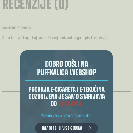
RECENZIJE (0)
Još nema recenzija.
Samo logirani kupci koji su kupili ovaj proizvod mogu napisati recenziju.
DOBRO DOŠLI NA
PUFFKALICA WEBSHOP
POVEZANI PROIZVODI
PRODAJA E-CIGARETA I E-TEKUĆINA
DOZVOLJENA JE SAMO STARIJIMA
OD
18 GODINA.
Molimo Vas da potvrdite svoju dob.
IMAM 18 ILI VIŠE GODINA