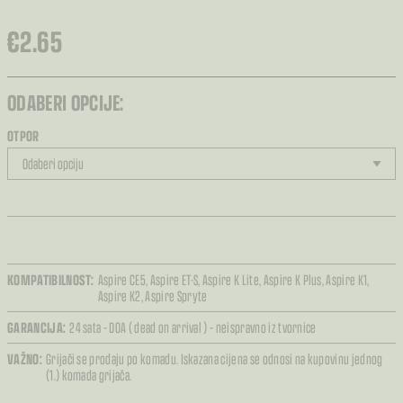
€
2.65
ODABERI OPCIJE:
OTPOR
KOMPATIBILNOST:
Aspire CE5,
Aspire ET-S,
Aspire K Lite,
Aspire K Plus,
Aspire K1,
Aspire K2,
Aspire Spryte
GARANCIJA:
24 sata – DOA ( dead on arrival ) – neispravno iz tvornice
VAŽNO:
Grijači se prodaju po komadu. Iskazana cijena se odnosi na kupovinu jednog
(1.) komada grijača.