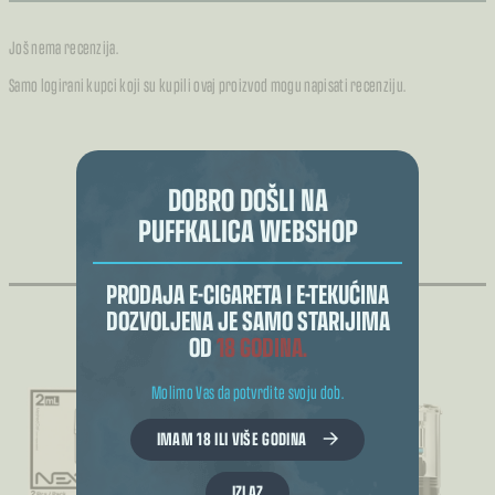
Još nema recenzija.
Samo logirani kupci koji su kupili ovaj proizvod mogu napisati recenziju.
DOBRO DOŠLI NA
PUFFKALICA WEBSHOP
POVEZANI PROIZVODI
PRODAJA E-CIGARETA I E-TEKUĆINA
DOZVOLJENA JE SAMO STARIJIMA
OD
18 GODINA.
Molimo Vas da potvrdite svoju dob.
IMAM 18 ILI VIŠE GODINA
IZLAZ