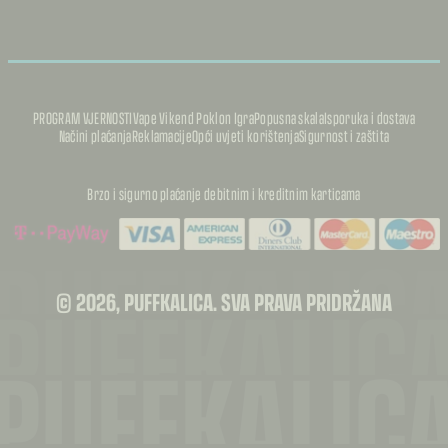
PROGRAM VJERNOSTI
Vape Vikend Poklon Igra
Popusna skala
Isporuka i dostava
Načini plaćanja
Reklamacije
Opći uvjeti korištenja
Sigurnost i zaštita
Brzo i sigurno plaćanje debitnim i kreditnim karticama
PUFFKALIC
PUFFKALIC
© 2026, PUFFKALICA. SVA PRAVA PRIDRŽANA
PUFFKALIC