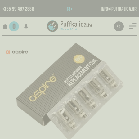
+385 99 467 2888
18+
INFO@PUFFKALICA.HR
0