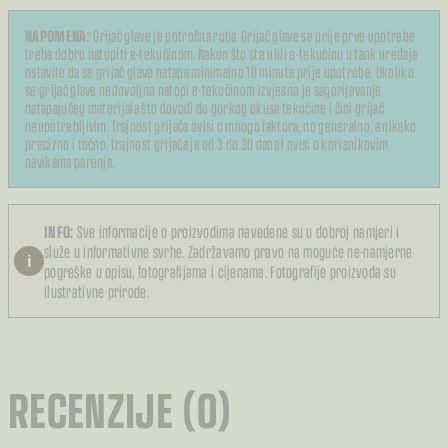
NAPOMENA:
Grijač glave je potrošna roba. Grijač glave se prije prve upotrebe
treba dobro natopiti e-tekućinom. Nakon što ste ulili e-tekućinu u tank uređaja
ostavite da se grijač glave natapa minimalno 10 minuta prije upotrebe. Ukoliko
se grijač glave nedovoljno natopi e-tekućinom izvjesno je sagorijevanje
natapajućeg materijala što dovodi do gorkog okusa tekućine i čini grijač
neupotrebljivim. Trajnost grijača ovisi o mnogo faktora, no generalno, a nikako
precizno i točno, trajnost grijača je od 3 do 30 dana i ovisi o korisnikovim
navikama parenja.
INFO:
Sve informacije o proizvodima navedene su u dobroj namjeri i
služe u informativne svrhe. Zadržavamo pravo na moguće ne-namjerne
i
pogreške u opisu, fotografijama i cijenama. Fotografije proizvoda su
ilustrativne prirode.
RECENZIJE (0)