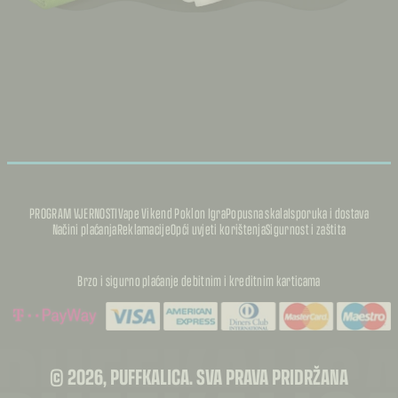
PROGRAM VJERNOSTI
Vape Vikend Poklon Igra
Popusna skala
Isporuka i dostava
Načini plaćanja
Reklamacije
Opći uvjeti korištenja
Sigurnost i zaštita
Brzo i sigurno plaćanje debitnim i kreditnim karticama
PUFFKALIC
© 2026, PUFFKALICA. SVA PRAVA PRIDRŽANA