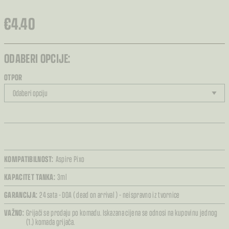
€
4.40
ODABERI OPCIJE:
OTPOR
KOMPATIBILNOST:
Aspire Pixo
KAPACITET TANKA:
3ml
GARANCIJA:
24 sata – DOA ( dead on arrival ) – neispravno iz tvornice
VAŽNO:
Grijači se prodaju po komadu. Iskazana cijena se odnosi na kupovinu jednog
(1.) komada grijača.