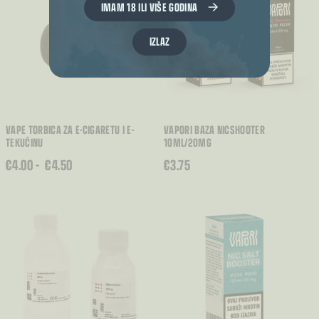
IMAM 18 ILI VIŠE GODINA
IZLAZ
VAPE TORBICA ZA E-CIGARETU I E-
VAPORI BAZA NICSHOOTER
TEKUĆINU
10ML/20MG
RASPON
€
4.00
–
€
4.50
€
3.75
CIJENA:
OD
€4.00
DO
€4.50