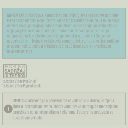
NAPOMENA:
Grijač glave je potrošna roba. Grijač glave se prije prve upotrebe
treba dobro natopiti e-tekućinom. Nakon što ste ulili e-tekućinu u tank uređaja
ostavite da se grijač glave natapa minimalno 10 minuta prije upotrebe. Ukoliko
se grijač glave nedovoljno natopi e-tekućinom izvjesno je sagorijevanje
natapajućeg materijala što dovodi do gorkog okusa tekućine i čini grijač
neupotrebljivim. Trajnost grijača ovisi o mnogo faktora, no generalno, a nikako
precizno i točno, trajnost grijača je od 3 do 30 dana i ovisi o korisnikovim
navikama parenja.
1x Aspire Vilter Pro Grijač
1x Aspire Vilter Papirni Usnik
INFO:
Sve informacije o proizvodima navedene su u dobroj namjeri i
služe u informativne svrhe. Zadržavamo pravo na moguće ne-namjerne
i
pogreške u opisu, fotografijama i cijenama. Fotografije proizvoda su
ilustrativne prirode.