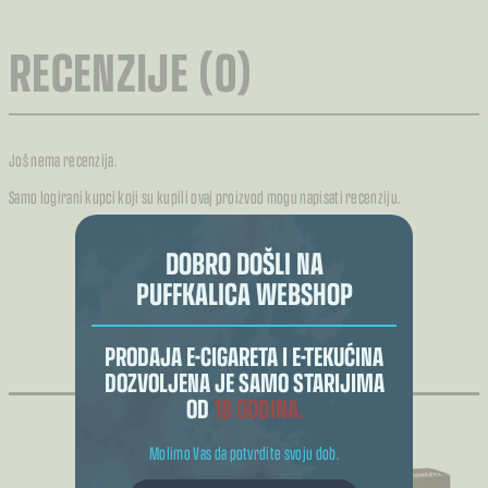
RECENZIJE (0)
Još nema recenzija.
Samo logirani kupci koji su kupili ovaj proizvod mogu napisati recenziju.
DOBRO DOŠLI NA
PUFFKALICA WEBSHOP
POVEZANI PROIZVODI
PRODAJA E-CIGARETA I E-TEKUĆINA
DOZVOLJENA JE SAMO STARIJIMA
OD
18 GODINA.
Molimo Vas da potvrdite svoju dob.