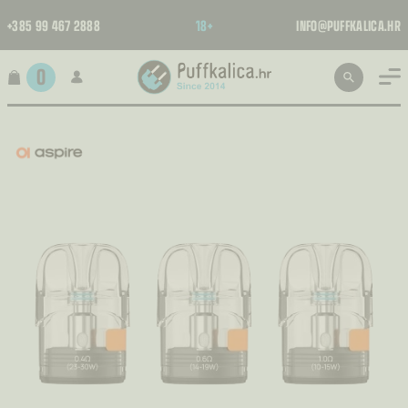
+385 99 467 2888
18+
INFO@PUFFKALICA.HR
0