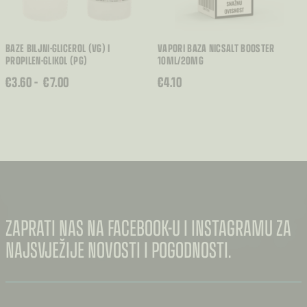
BAZE BILJNI-GLICEROL (VG) I
VAPORI BAZA NICSALT BOOSTER
PROPILEN-GLIKOL (PG)
10ML/20MG
RASPON
€
3.60
–
€
7.00
€
4.10
CIJENA:
OD
€3.60
DO
€7.00
ZAPRATI NAS NA FACEBOOK-U I INSTAGRAMU ZA
NAJSVJEŽIJE NOVOSTI I POGODNOSTI.