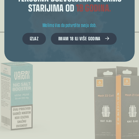
STARIJIMA OD
18 GODINA.
POVEZANI PROIZVODI
Molimo Vas da potvrdite svoju dob.
IZLAZ
IMAM 18 ILI VIŠE GODINA