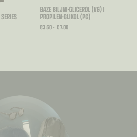
BAZE BILJNI-GLICEROL (VG) I
 SERIES
PROPILEN-GLIKOL (PG)
RASPON
€
3.60
–
€
7.00
CIJENA:
OD
€3.60
DO
€7.00