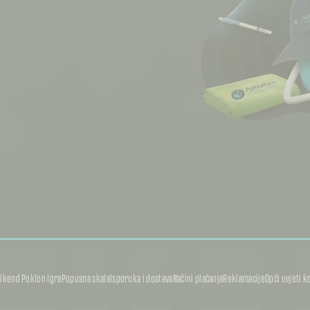
ikend Poklon Igra
Popusna skala
Isporuka i dostava
Načini plaćanja
Reklamacije
Opći uvjeti k