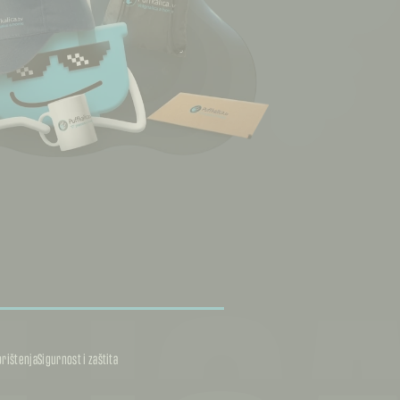
orištenja
Sigurnost i zaštita