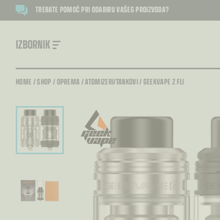
TREBATE POMOĆ PRI ODABIRU VAŠEG PROIZVODA?
IZBORNIK
HOME
/
SHOP
/
OPREMA
/
ATOMIZERI/TANKOVI
/
GEEKVAPE Z FLI