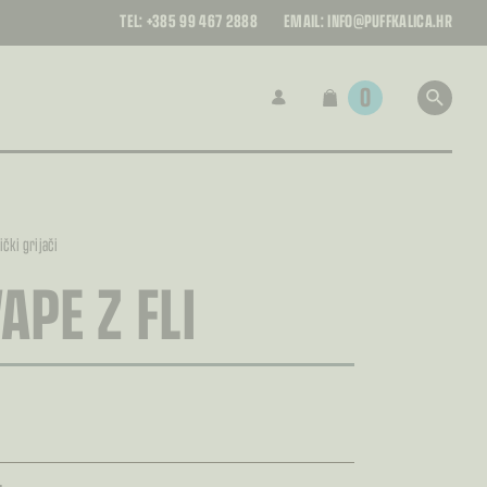
TEL:
+385 99 467 2888
EMAIL:
INFO@PUFFKALICA.HR
0
ički grijači
APE Z FLI