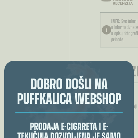
INFO:
Sve inform
u informativne 
i
u opisu, fotograf
prirode.
RECENZI
DOBRO DOŠLI NA
PUFFKALICA WEBSHOP
Još nema recenzija.
Samo logirani kupci koji
PRODAJA E-CIGARETA I E-
TEKUĆINA DOZVOLJENA JE SAMO