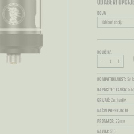
ODABERI OPCIJE
BOJA
KOLIČINA
KOMPATIBILNOST:
Svi 
KAPACITET TANKA:
5.5
GRIJAČ:
Zamjenjivi
NAČIN PARENJA:
DL
PROMJER:
29mm
NAVOJ:
510