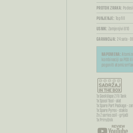
PROTOK ZRAKA:
Podesi
PUNJENJE:
Top fill
USNIK:
Zamjenjivi 810
GARANCIJA:
24 sata – D
NAPOMENA:
Atomize
kombinaciji sa POD il
pogoniti atomizer/ta
1x GeekVape Z Fli Tank
1x Spool Tool – alat
1x Spare Part Package – za
1x Spare Pyrex – staklo
2x Z series coil – grijači
1x Priručnik