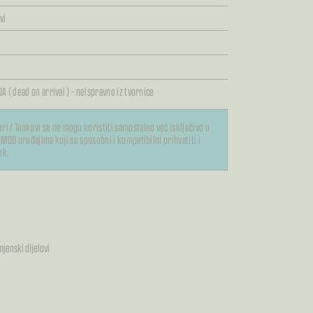
vi
OA ( dead on arrival ) – neispravno iz tvornice
ri / Tankovi se ne mogu koristiti samostalno već isključivo u
i MOD uređajima koji su sposobni i kompatibilni prihvatiti i
nk.
mjenski dijelovi