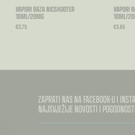
VAPORI BAZA NICSHOOTER
VAPORI B
10ML/20MG
10ML/2
€
3.75
€
3.85
ZAPRATI NAS NA FACEBOOK-U I INS
NAJSVJEŽIJE NOVOSTI I POGODNOSTI