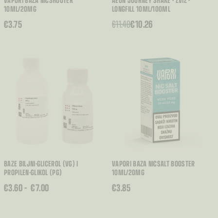
10ML/20MG
LONGFILL 10ML/100ML
€
3.75
€
11.40
€
10.26
BAZE BILJNI-GLICEROL (VG) I
VAPORI BAZA NICSALT BOOSTER
PROPILEN-GLIKOL (PG)
10ML/20MG
RASPON
€
3.60
–
€
7.00
€
3.85
CIJENA:
OD