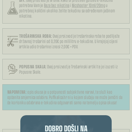
potrebna Vam je
Baza bez nikotina
i
Nicshooter 10ml/20mg
u
potrebnoj količini ukoliko želite tekućinu sa određenom jačinom
nikotina.
TROŠARINSKA ROBA:
Ovaj proizvod je trošarinska roba te podliježe
državnoj trošarini od 0,20€ po mililitru e-tekućine. U krajnjoj cijeni
artikla udio trošarine iznosi 2,00€ + PDV.
POPUSNA SKALA:
Ovaj proizvod je Trošarinski artikl te je izuzeti iz
Popusne Skale.
NAPOMENA:
opis okusa je u potpunosti subjektivne naravi, te služi kao
općenita smjernica odabira. Puffkalica.hr ni u kojem slučaju ne može jamčiti da
će korisniku odabrana e-tekućina odgovarati samo na temelju opisa okusa!
DOBRO DOŠLI NA