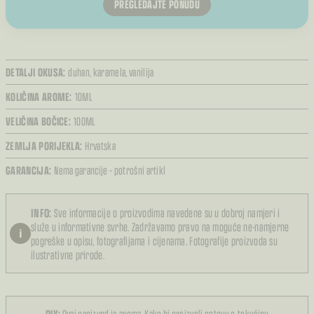
PREGLEDAJTE PONUDU
DETALJI OKUSA:
duhan,
karamela,
vanilija
KOLIČINA AROME:
10ML
VELIČINA BOČICE:
100ML
ZEMLJA PORIJEKLA:
Hrvatska
GARANCIJA:
Nema garancije – potrošni artikl
INFO:
Sve informacije o proizvodima navedene su u dobroj namjeri i
služe u informativne svrhe. Zadržavamo pravo na moguće ne-namjerne
i
pogreške u opisu, fotografijama i cijenama. Fotografije proizvoda su
ilustrativne prirode.
DIY:
Ovaj proizvod je aroma. Kako bi proizveli gotovu e-tekućinu