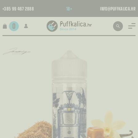
+385 99 467 2888
18+
INFO@PUFFKALICA.HR
0