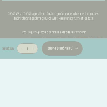
PROGRAM VJERNOSTI
Vape Vikend Poklon Igra
Popusna skala
Isporuka i dostava
Načini plaćanja
Reklamacije
Opći uvjeti korištenja
Sigurnost i zaštita
Brzo i sigurno plaćanje debitnim i kreditnim karticama
PUFFKALIC
DODAJ U KOŠARICU
KOLIČINA
PUFFKALIC
© 2026, PUFFKALICA. SVA PRAVA PRIDRŽANA
PUFFKALIC
TREBATE RASKID UGOVORA?