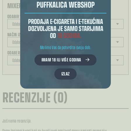
PUFFKALICA WEBSHOP
MIXER E-TEKUĆINA:
ODABIR VELIČINE BOČICE
PRODAJA E-CIGARETA I E-TEKUĆINA
DOZVOLJENA JE SAMO STARIJIMA
OD
18 GODINA.
NAČIN IZRAČUNA KOLIČINE
Molimo Vas da potvrdite svoju dob.
ODABERITE JAČINU
IMAM 18 ILI VIŠE GODINA
IZLAZ
REZULTAT ODABIRA
RECENZIJE (0)
Još nema recenzija.
Samo logirani kupci koji su kupili ovaj proizvod mogu napisati recenziju.