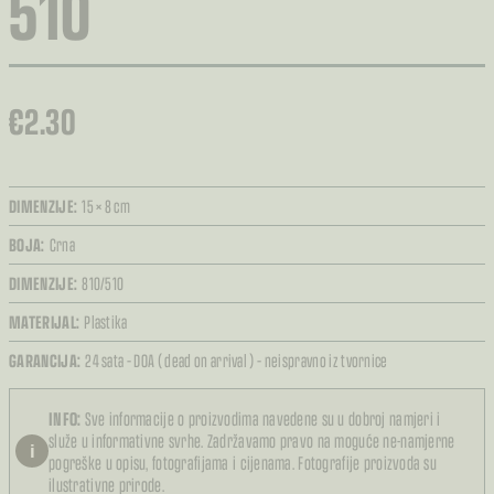
510
€
2.30
DIMENZIJE:
15 × 8 cm
BOJA:
Crna
DIMENZIJE:
810/510
MATERIJAL:
Plastika
GARANCIJA:
24 sata – DOA ( dead on arrival ) – neispravno iz tvornice
INFO:
Sve informacije o proizvodima navedene su u dobroj namjeri i
služe u informativne svrhe. Zadržavamo pravo na moguće ne-namjerne
i
pogreške u opisu, fotografijama i cijenama. Fotografije proizvoda su
ilustrativne prirode.