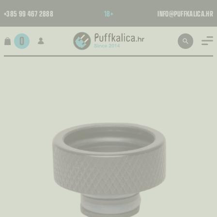
+385 99 467 2888
18+
INFO@PUFFKALICA.HR
0