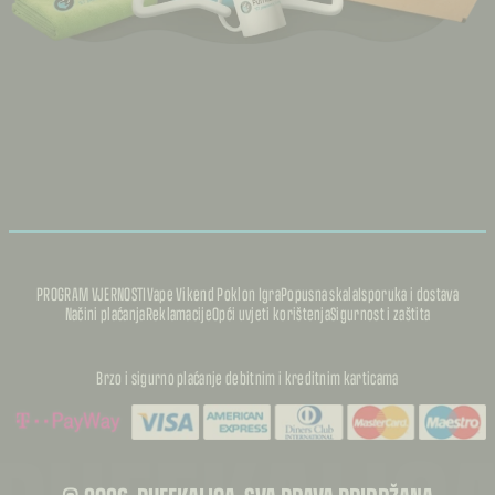
PROGRAM VJERNOSTI
Vape Vikend Poklon Igra
Popusna skala
Isporuka i dostava
Načini plaćanja
Reklamacije
Opći uvjeti korištenja
Sigurnost i zaštita
Brzo i sigurno plaćanje debitnim i kreditnim karticama