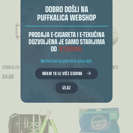
DOBRO DOŠLI NA
PUFFKALICA WEBSHOP
PRODAJA E-CIGARETA I E-TEKUĆINA
DOZVOLJENA JE SAMO STARIJIMA
OD
18 GODINA.
Molimo Vas da potvrdite svoju dob.
STAKLO ZA VAPORESSO XTANK T
STAKLO ZA INNOKIN ZENITH NEX
IMAM 18 ILI VIŠE GODINA
€
4.00
€
2.30
IZLAZ