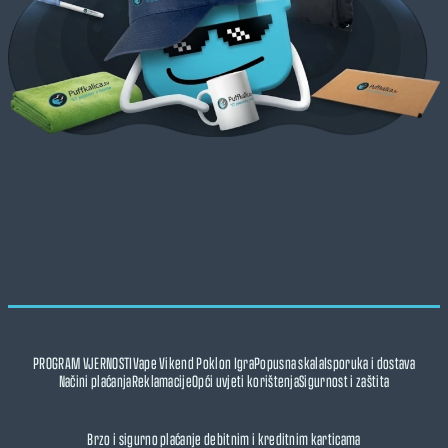
PROGRAM VJERNOSTI
Vape Vikend Poklon Igra
Popusna skala
Isporuka i dostava
Načini plaćanja
Reklamacije
Opći uvjeti korištenja
Sigurnost i zaštita
Brzo i sigurno plaćanje debitnim i kreditnim karticama