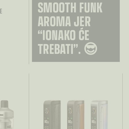
SMOOTH FUNK
E
AROMA JER
“IONAKO ĆE
TREBATI”. 😎