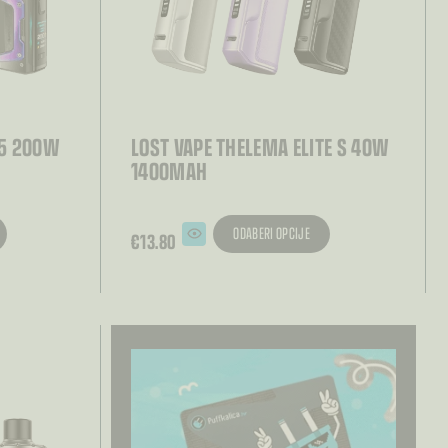
 5 200W
LOST VAPE THELEMA ELITE S 40W
1400MAH
ODABERI OPCIJE
€
13.80
Ovaj
proizvod
ima
više
varijanti.
Opcije
se
mogu
odabrati
na
stranici
proizvoda