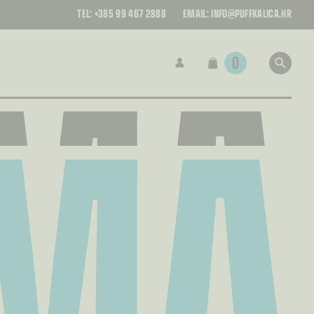
MA
MA
MA
TEL:
+385 99 467 2888
EMAIL:
INFO@PUFFKALICA.HR
MA
0