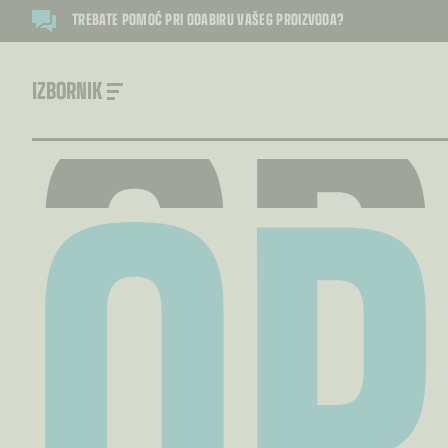
O
O
O
TREBATE POMOĆ PRI ODABIRU VAŠEG PROIZVODA?
O
IZBORNIK