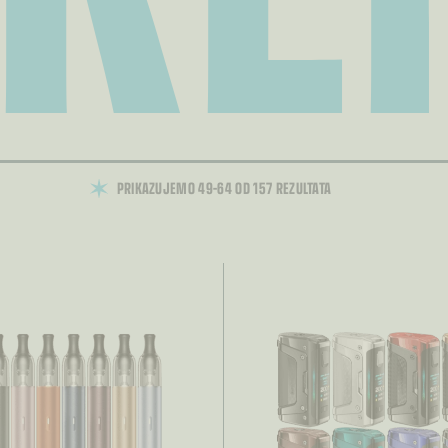
PRIKAZUJEMO 49–64 OD 157 REZULTATA