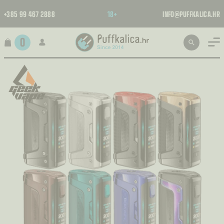
+385 99 467 2888
18+
INFO@PUFFKALICA.HR
0