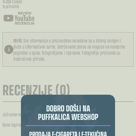
1x USB-C kabel
1x priručnik
INFO:
Sve informacije o proizvodima navedene su u dobroj namjeri i
služe u informativne svrhe. Zadržavamo pravo na moguće ne-namjerne
i
pogreške u opisu, fotografijama i cijenama. Fotografije proizvoda su
ilustrativne prirode.
RECENZIJE (0)
DOBRO DOŠLI NA
PUFFKALICA WEBSHOP
Još nema recenzija.
Samo logirani kupci koji su kupili ovaj proizvod mogu napisati recenziju.
PRODAJA E-CIGARETA I E-TEKUĆINA