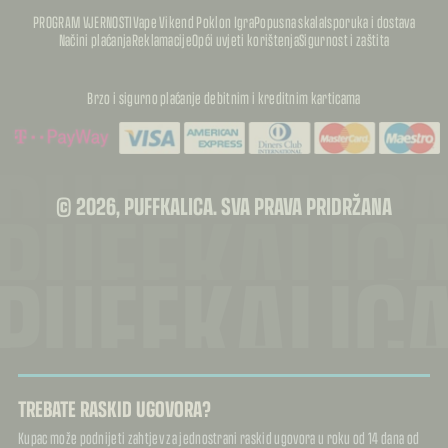
PROGRAM VJERNOSTI
Vape Vikend Poklon Igra
Popusna skala
Isporuka i dostava
Načini plaćanja
Reklamacije
Opći uvjeti korištenja
Sigurnost i zaštita
Brzo i sigurno plaćanje debitnim i kreditnim karticama
PUFFKALIC
PUFFKALIC
© 2026, PUFFKALICA. SVA PRAVA PRIDRŽANA
PUFFKALIC
TREBATE RASKID UGOVORA?
Kupac može podnijeti zahtjev za jednostrani raskid ugovora u roku od 14 dana od