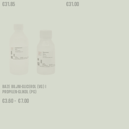
€
31.85
€
31.00
BAZE BILJNI-GLICEROL (VG) I
PROPILEN-GLIKOL (PG)
RASPON
€
3.60
–
€
7.00
CIJENA:
OD
€3.60
DO