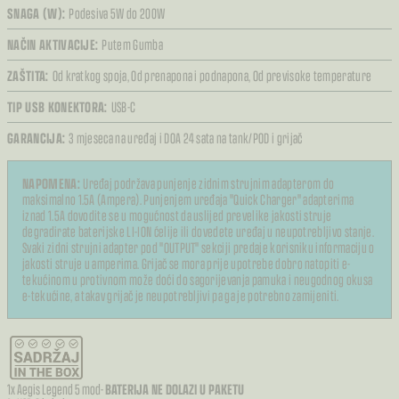
SNAGA (W):
Podesiva 5W do 200W
NAČIN AKTIVACIJE:
Putem Gumba
ZAŠTITA:
Od kratkog spoja,
Od prenapona i podnapona,
Od previsoke temperature
TIP USB KONEKTORA:
USB-C
GARANCIJA:
3 mjeseca na uređaj i DOA 24 sata na tank/POD i grijač
NAPOMENA:
Uređaj podržava punjenje zidnim strujnim adapterom do
maksimalno 1.5A (Ampera). Punjenjem uređaja "Quick Charger" adapterima
iznad 1.5A dovodite se u mogućnost da uslijed prevelike jakosti struje
degradirate baterijske LI-ION ćelije ili dovedete uređaj u neupotrebljivo stanje.
Svaki zidni strujni adapter pod "OUTPUT" sekciji predaje korisniku informaciju o
jakosti struje u amperima. Grijač se mora prije upotrebe dobro natopiti e-
tekućinom u protivnom može doći do sagorijevanja pamuka i neugodnog okusa
e-tekućine, a takav grijač je neupotrebljivi pa ga je potrebno zamijeniti.
1x Aegis Legend 5 mod-
BATERIJA NE DOLAZI U PAKETU