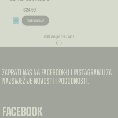
€
24.50
ODABERI OPCIJE
Ovaj
proizvod
ima
Učitavam još proizvoda
više
varijanti.
Opcije
se
mogu
odabrati
na
stranici
proizvoda
ZAPRATI NAS NA FACEBOOK-U I INSTAGRAMU ZA
NAJSVJEŽIJE NOVOSTI I POGODNOSTI.
FACEBOOK