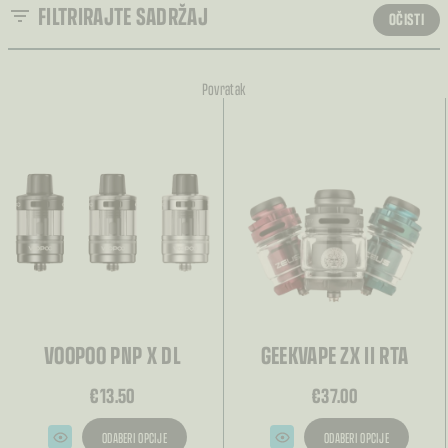
FILTRIRAJTE SADRŽAJ
OČISTI
SORTIRANJE
Povratak
Sortiranje
VRSTA
BRAND
KATEGORIJA
VOOPOO PNP X DL
GEEKVAPE ZX II RTA
€
13.50
€
37.00
ODABERI OPCIJE
ODABERI OPCIJE