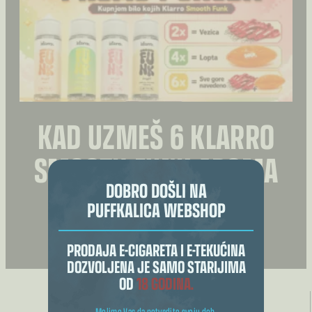
mogu
odabrati
na
stranici
proizvoda
KAD UZMEŠ 6 KLARRO
SMOOTH FUNK AROMA
DOBRO DOŠLI NA
JER “IONAKO ĆE
PUFFKALICA WEBSHOP
TREBATI”. 😎
PRODAJA E-CIGARETA I E-TEKUĆINA
DOZVOLJENA JE SAMO STARIJIMA
OD
18 GODINA.
Molimo Vas da potvrdite svoju dob.