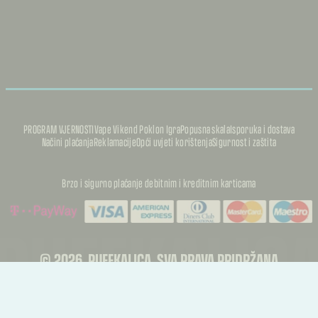
PROGRAM VJERNOSTI
Vape Vikend Poklon Igra
Popusna skala
Isporuka i dostava
Načini plaćanja
Reklamacije
Opći uvjeti korištenja
Sigurnost i zaštita
Brzo i sigurno plaćanje debitnim i kreditnim karticama
PUFFKALIC
PUFFKALIC
© 2026, PUFFKALICA. SVA PRAVA PRIDRŽANA