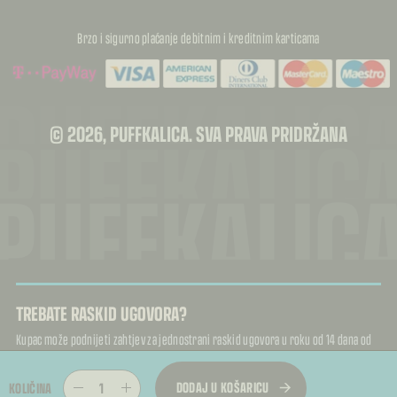
Brzo i sigurno plaćanje debitnim i kreditnim karticama
PUFFKALIC
PUFFKALIC
© 2026, PUFFKALICA. SVA PRAVA PRIDRŽANA
PUFFKALIC
TREBATE RASKID UGOVORA?
Kupac može podnijeti zahtjev za jednostrani raskid ugovora u roku od 14 dana od
primitka proizvoda.
Raskid ugovora
DODAJ U KOŠARICU
KOLIČINA