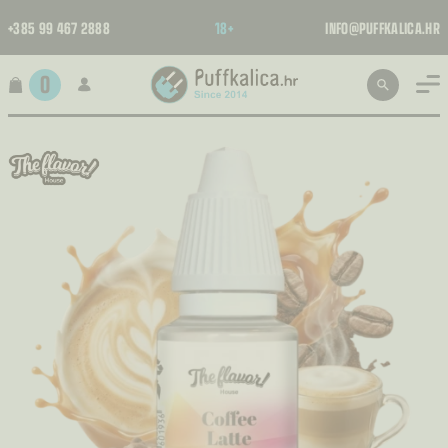
+385 99 467 2888
18+
INFO@PUFFKALICA.HR
0