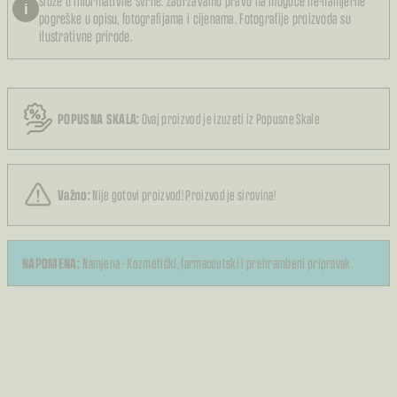
služe u informativne svrhe. Zadržavamo pravo na moguće ne-namjerne
i
pogreške u opisu, fotografijama i cijenama. Fotografije proizvoda su
ilustrativne prirode.
POPUSNA SKALA:
Ovaj proizvod je izuzeti iz Popusne Skale
Važno:
Nije gotovi proizvod! Proizvod je sirovina!
NAPOMENA:
Namjena - Kozmetički, farmaceutski i prehrambeni pripravak.