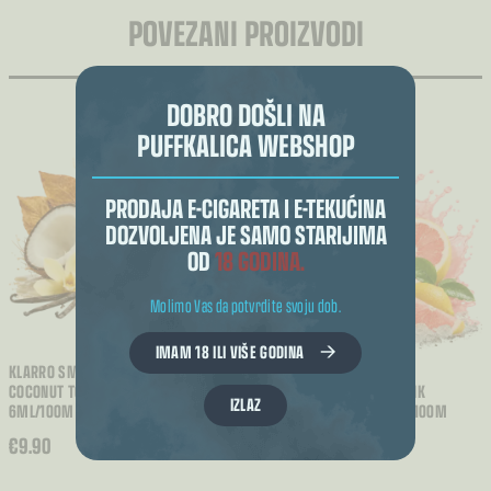
POVEZANI PROIZVODI
DOBRO DOŠLI NA
PUFFKALICA WEBSHOP
PRODAJA E-CIGARETA I E-TEKUĆINA
DOZVOLJENA JE SAMO STARIJIMA
OD
18 GODINA.
Molimo Vas da potvrdite svoju dob.
IMAM 18 ILI VIŠE GODINA
KLARRO SMOOTH FUNK - VANILLA
COCONUT TOBACCO - LONGFILL
KLARRO SMOOTH FUNK - PINK
IZLAZ
6ML/100M
LEMONADE - LONGFILL 6ML/100M
€
9.90
€
9.90