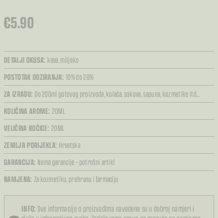
€
5.90
DETALJI OKUSA:
kava,
mlijeko
POSTOTAK DOZIRANJA:
10% do 20%
ZA IZRADU:
Do 200ml gotovog proizvoda,
kolača,
sokova,
sapuna,
kozmetike itd…
KOLIČINA AROME:
20ML
VELIČINA BOČICE:
20ML
ZEMLJA PORIJEKLA:
Hrvatska
GARANCIJA:
Nema garancije – potrošni artikl
NAMJENA:
Za kozmetiku,
prehranu i farmaciju
INFO:
Sve informacije o proizvodima navedene su u dobroj namjeri i