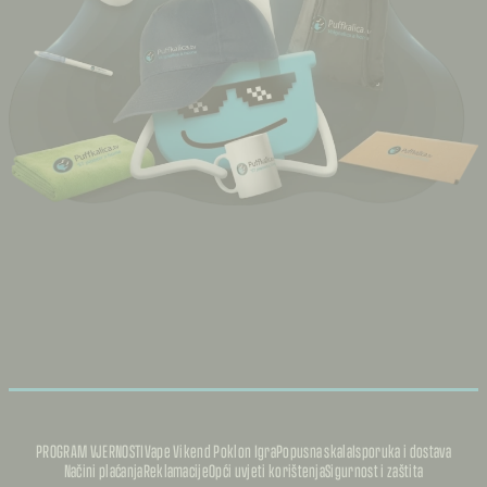
PROGRAM VJERNOSTI
Vape Vikend Poklon Igra
Popusna skala
Isporuka i dostava
Načini plaćanja
Reklamacije
Opći uvjeti korištenja
Sigurnost i zaštita