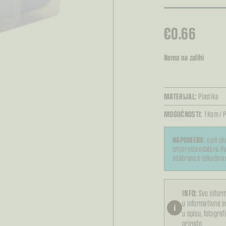
€
0.66
Nema na zalihi
MATERIJAL:
Plastika
MOGUĆNOSTI:
1 Kom / P
NAPOMENA:
opis ok
smjernica odabira. Pu
odabrana e-tekućina 
INFO:
Sve inform
u informativne 
i
u opisu, fotograf
prirode.