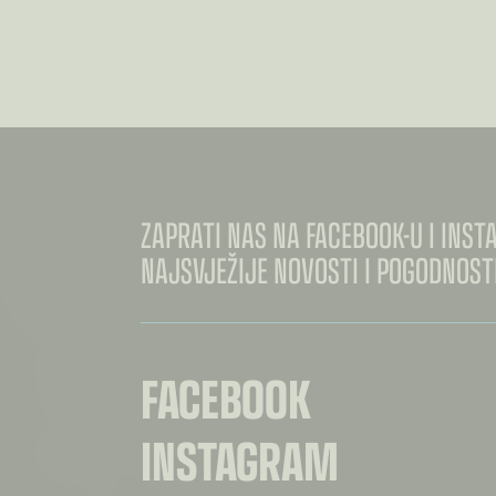
OD
€0.26
DO
€0.30
ZAPRATI NAS NA FACEBOOK-U I INS
NAJSVJEŽIJE NOVOSTI I POGODNOSTI
FACEBOOK
INSTAGRAM