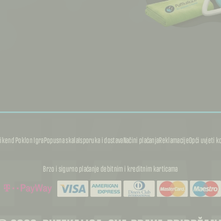
FKA
FKA
ikend Poklon Igra
Popusna skala
Isporuka i dostava
Načini plaćanja
Reklamacije
Opći uvjeti k
Brzo i sigurno plaćanje debitnim i kreditnim karticama