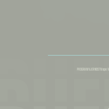
PUF
PUF
PROGRAM VJERNOSTI
Vape V