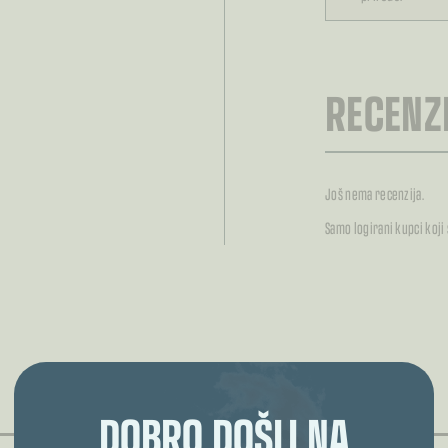
RECENZI
Još nema recenzija.
Samo logirani kupci koji
POVEZANI PROIZVODI
DOBRO DOŠLI NA