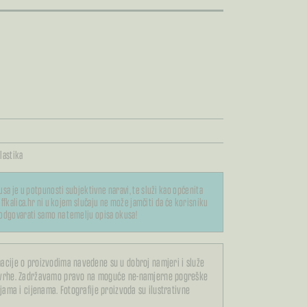
lastika
usa je u potpunosti subjektivne naravi, te služi kao općenita
ffkalica.hr ni u kojem slučaju ne može jamčiti da će korisniku
odgovarati samo na temelju opisa okusa!
acije o proizvodima navedene su u dobroj namjeri i služe
svrhe. Zadržavamo pravo na moguće ne-namjerne pogreške
ijama i cijenama. Fotografije proizvoda su ilustrativne