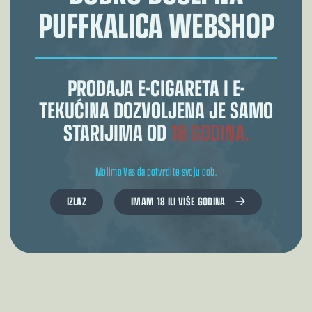
PUFFKALICA WEBSHOP
PRODAJA E-CIGARETA I E-
TEKUĆINA DOZVOLJENA JE SAMO
STARIJIMA OD
18 GODINA.
Molimo Vas da potvrdite svoju dob.
IZLAZ
IMAM 18 ILI VIŠE GODINA