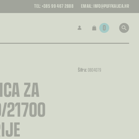
TEL:
+385 99 467 2888
EMAIL:
INFO@PUFFKALICA.HR
0
Šifra:
0804079
ICA ZA
/21700
IJE