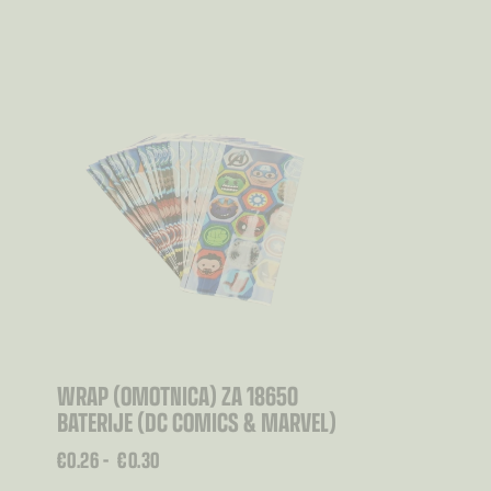
WRAP (OMOTNICA) ZA 18650
BATERIJE (DC COMICS & MARVEL)
RASPON
€
0.26
–
€
0.30
CIJENA: