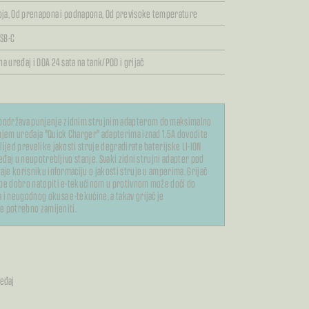
oja,
Od prenapona i podnapona,
Od previsoke temperature
SB-C
a uređaj i DOA 24 sata na tank/POD i grijač
l
podržava punjenje zidnim strujnim adapterom do maksimalno
njem uređaja "Quick Charger" adapterima iznad 1.5A dovodite
ijed prevelike jakosti struje degradirate baterijske LI-ION
ređaj u neupotrebljivo stanje. Svaki zidni strujni adapter pod
aje korisniku informaciju o jakosti struje u amperima. Grijač
be dobro natopiti e-tekućinom u protivnom može doći do
 i neugodnog okusa e-tekućine, a takav grijač je
je potrebno zamijeniti.
ređaj