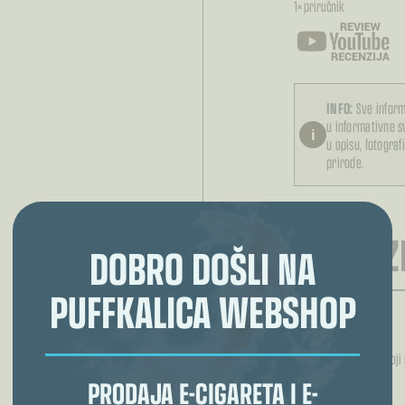
1× priručnik
INFO:
Sve inform
u informativne 
i
u opisu, fotograf
prirode.
RECENZI
DOBRO DOŠLI NA
PUFFKALICA WEBSHOP
Još nema recenzija.
Samo logirani kupci koji
PRODAJA E-CIGARETA I E-