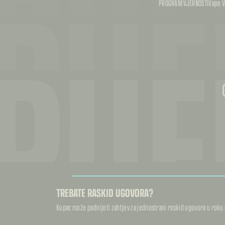
PUF
PUF
PROGRAM VJERNOSTI
Vape V
PUF
TREBATE RASKID UGOVORA?
Kupac može podnijeti zahtjev za jednostrani raskid ugovora u roku 