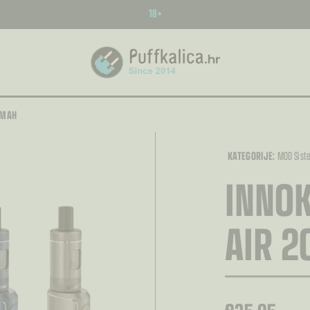
18+
0MAH
KATEGORIJE:
MOD Sist
INNOK
AIR 