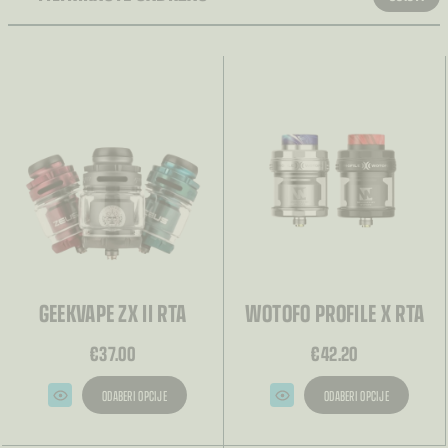
SORTIRANJE
Sortiranje
VRSTA
BRAND
KATEGORIJA
GEEKVAPE ZX II RTA
WOTOFO PROFILE X RTA
€
37.00
€
42.20
ODABERI OPCIJE
ODABERI OPCIJE
Ovaj
Ovaj
proizvod
proizvod
ima
ima