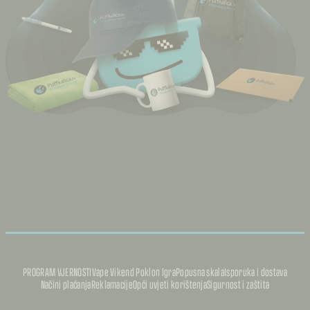
PROGRAM VJERNOSTI
Vape Vikend Poklon Igra
Popusna skala
Isporuka i dostava
Načini plaćanja
Reklamacije
Opći uvjeti korištenja
Sigurnost i zaštita