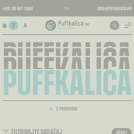
+385 99 467 2888
18+
INFO@PUFFKALICA.HR
0
PUFFKALICA
PUFFKALICA
PUFFKALICA
PUFFKALICA
3 PROIZVODA
FILTRIRAJTE SADRŽAJ
OČISTI