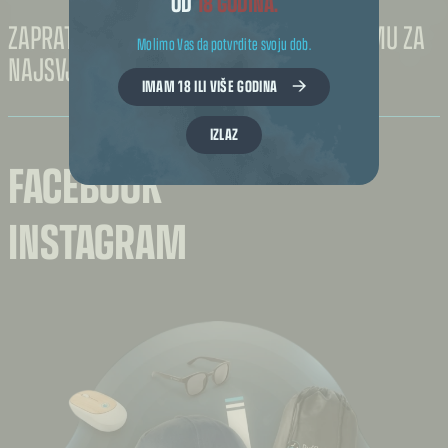
OD
18 GODINA.
odabrati
na
ZAPRATI NAS NA FACEBOOK-U I INSTAGRAMU ZA
stranici
Molimo Vas da potvrdite svoju dob.
proizvoda
NAJSVJEŽIJE NOVOSTI I POGODNOSTI.
IMAM 18 ILI VIŠE GODINA
IZLAZ
FACEBOOK
INSTAGRAM