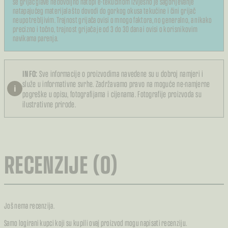
se grijač glave nedovoljno natopi e-tekućinom izvjesno je sagorijevanje
natapajućeg materijala što dovodi do gorkog okusa tekućine i čini grijač
neupotrebljivim. Trajnost grijača ovisi o mnogo faktora, no generalno, a nikako
precizno i točno, trajnost grijača je od 3 do 30 dana i ovisi o korisnikovim
navikama parenja.
INFO:
Sve informacije o proizvodima navedene su u dobroj namjeri i
služe u informativne svrhe. Zadržavamo pravo na moguće ne-namjerne
i
pogreške u opisu, fotografijama i cijenama. Fotografije proizvoda su
ilustrativne prirode.
RECENZIJE (0)
Još nema recenzija.
Samo logirani kupci koji su kupili ovaj proizvod mogu napisati recenziju.