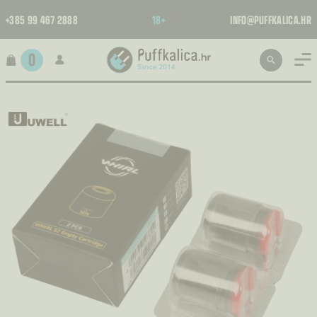
+385 99 467 2888
18+
INFO@PUFFKALICA.HR
0