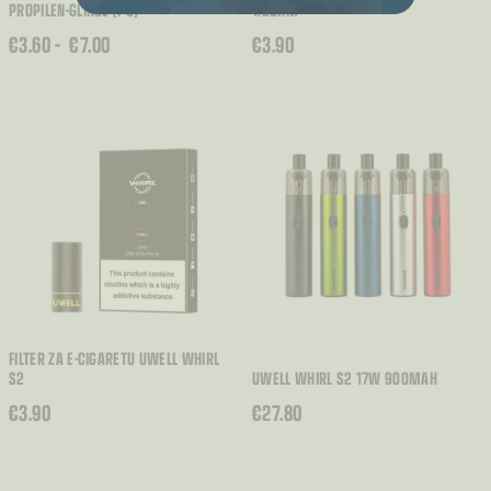
PROPILEN-GLIKOL (PG)
1.2OHM
RASPON
€
3.60
–
€
7.00
€
3.90
CIJENA:
OD
€3.60
DO
€7.00
FILTER ZA E-CIGARETU UWELL WHIRL
S2
UWELL WHIRL S2 17W 900MAH
€
3.90
€
27.80