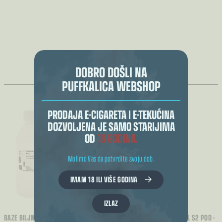
POVEZANI PROIZVODI
DOBRO DOŠLI NA
PUFFKALICA WEBSHOP
PRODAJA E-CIGARETA I E-TEKUĆINA
DOZVOLJENA JE SAMO STARIJIMA
OD
18 GODINA.
Molimo Vas da potvrdite svoju dob.
IMAM 18 ILI VIŠE GODINA
IZLAZ
BAZE BILJNI-GLICEROL (VG) I
GRIJAČ GLAVE UWELL WHIRL S2 POD -