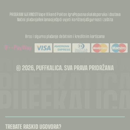
PROGRAM VJERNOSTI
Vape Vikend Poklon Igra
Popusna skala
Isporuka i dostava
Načini plaćanja
Reklamacije
Opći uvjeti korištenja
Sigurnost i zaštita
Brzo i sigurno plaćanje debitnim i kreditnim karticama
PUFFKALIC
PUFFKALIC
© 2026, PUFFKALICA. SVA PRAVA PRIDRŽANA
PUFFKALIC
TREBATE RASKID UGOVORA?