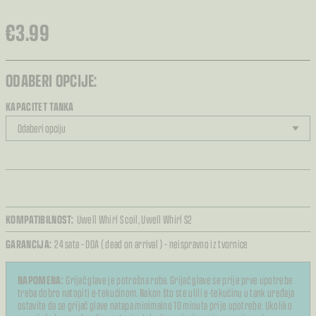
€
3.99
ODABERI OPCIJE:
KAPACITET TANKA
KOMPATIBILNOST:
Uwell Whirl S coil,
Uwell Whirl S2
GARANCIJA:
24 sata – DOA ( dead on arrival ) – neispravno iz tvornice
NAPOMENA:
Grijač glave je potrošna roba. Grijač glave se prije prve upotrebe
treba dobro natopiti e-tekućinom. Nakon što ste ulili e-tekućinu u tank uređaja
ostavite da se grijač glave natapa minimalno 10 minuta prije upotrebe. Ukoliko