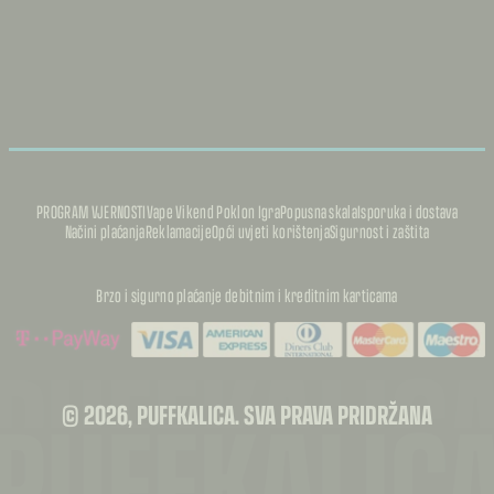
PROGRAM VJERNOSTI
Vape Vikend Poklon Igra
Popusna skala
Isporuka i dostava
Načini plaćanja
Reklamacije
Opći uvjeti korištenja
Sigurnost i zaštita
Brzo i sigurno plaćanje debitnim i kreditnim karticama
PUFFKALIC
PUFFKALIC
© 2026, PUFFKALICA. SVA PRAVA PRIDRŽANA