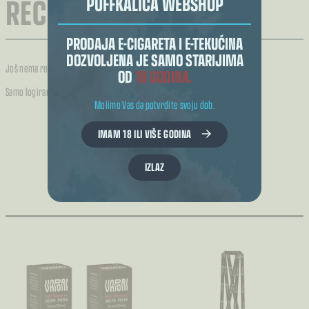
RECENZIJE (0)
PUFFKALICA WEBSHOP
PRODAJA E-CIGARETA I E-TEKUĆINA
DOZVOLJENA JE SAMO STARIJIMA
Još nema recenzija.
OD
18 GODINA.
Samo logirani kupci koji su kupili ovaj proizvod mogu napisati recenziju.
Molimo Vas da potvrdite svoju dob.
IMAM 18 ILI VIŠE GODINA
IZLAZ
POVEZANI PROIZVODI