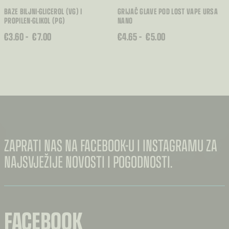
BAZE BILJNI-GLICEROL (VG) I
GRIJAČ GLAVE POD LOST VAPE URSA
PROPILEN-GLIKOL (PG)
NANO
RASPON
RASPON
€
3.60
–
€
7.00
€
4.65
–
€
5.00
CIJENA:
CIJENA:
OD
OD
€3.60
€4.65
DO
DO
€7.00
€5.00
ZAPRATI NAS NA FACEBOOK-U I INSTAGRAMU ZA
NAJSVJEŽIJE NOVOSTI I POGODNOSTI.
FACEBOOK