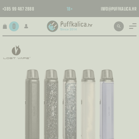
+385 99 467 2888
18+
INFO@PUFFKALICA.HR
0