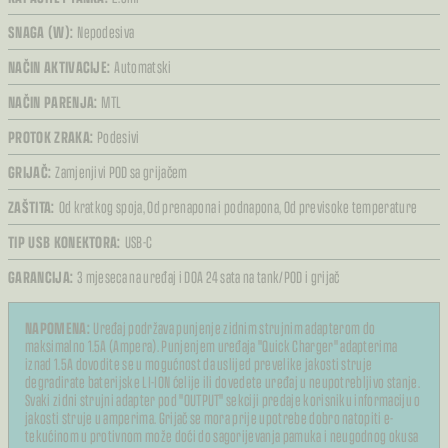
SNAGA (W):
Nepodesiva
NAČIN AKTIVACIJE:
Automatski
NAČIN PARENJA:
MTL
PROTOK ZRAKA:
Podesivi
GRIJAČ:
Zamjenjivi POD sa grijačem
ZAŠTITA:
Od kratkog spoja,
Od prenapona i podnapona,
Od previsoke temperature
TIP USB KONEKTORA:
USB-C
GARANCIJA:
3 mjeseca na uređaj i DOA 24 sata na tank/POD i grijač
NAPOMENA:
Uređaj podržava punjenje zidnim strujnim adapterom do
maksimalno 1.5A (Ampera). Punjenjem uređaja "Quick Charger" adapterima
iznad 1.5A dovodite se u mogućnost da uslijed prevelike jakosti struje
degradirate baterijske LI-ION ćelije ili dovedete uređaj u neupotrebljivo stanje.
Svaki zidni strujni adapter pod "OUTPUT" sekciji predaje korisniku informaciju o
jakosti struje u amperima. Grijač se mora prije upotrebe dobro natopiti e-
tekućinom u protivnom može doći do sagorijevanja pamuka i neugodnog okusa