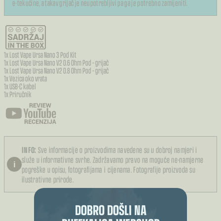
e-tekućine, a takav grijač je neupotrebljivi pa ga je potrebno zamijeniti.
1x Lost Vape Ursa Nano 3 Pod Kit
1x Lost Vape Ursa Nano V2 0.6 Ohm Pod – grijač
1x Lost Vape Ursa Nano V2 0.8 Ohm Pod – grijač
1x Vezica oko vrata
1x USB-C kabel
1x Priručnik
INFO:
Sve informacije o proizvodima navedene su u dobroj namjeri i
služe u informativne svrhe. Zadržavamo pravo na moguće ne-namjerne
i
pogreške u opisu, fotografijama i cijenama. Fotografije proizvoda su
ilustrativne prirode.
DOBRO DOŠLI NA