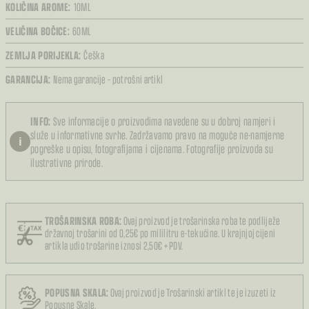
KOLIČINA AROME:
10ML
VELIČINA BOČICE:
60ML
ZEMLJA PORIJEKLA:
Češka
GARANCIJA:
Nema garancije – potrošni artikl
INFO:
Sve informacije o proizvodima navedene su u dobroj namjeri i
služe u informativne svrhe. Zadržavamo pravo na moguće ne-namjerne
i
pogreške u opisu, fotografijama i cijenama. Fotografije proizvoda su
ilustrativne prirode.
TROŠARINSKA ROBA:
Ovaj proizvod je trošarinska roba te podliježe
državnoj trošarini od 0,25€ po mililitru e-tekućine. U krajnjoj cijeni
artikla udio trošarine iznosi 2,50€ + PDV.
POPUSNA SKALA:
Ovaj proizvod je Trošarinski artikl te je izuzeti iz
Popusne Skale.