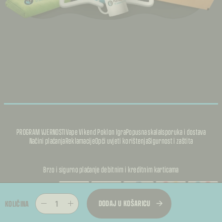
PROGRAM VJERNOSTI
Vape Vikend Poklon Igra
Popusna skala
Isporuka i dostava
Načini plaćanja
Reklamacije
Opći uvjeti korištenja
Sigurnost i zaštita
Brzo i sigurno plaćanje debitnim i kreditnim karticama
DODAJ U KOŠARICU
KOLIČINA