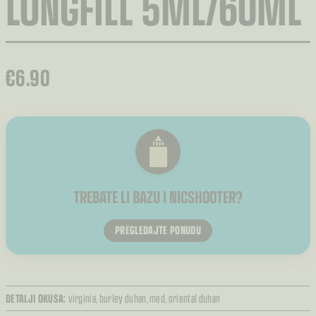
LONGFILL 5ML/60ML
€
6.90
TREBATE LI BAZU I NICSHOOTER?
PREGLEDAJTE PONUDU
DETALJI OKUSA:
virginia,
burley duhan,
med,
oriental duhan