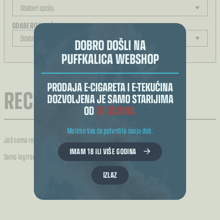
ODABERITE JAČINU
DOBRO DOŠLI NA
PUFFKALICA WEBSHOP
REZULTAT ODABIRA
PRODAJA E-CIGARETA I E-TEKUĆINA
RECENZIJE (0)
DOZVOLJENA JE SAMO STARIJIMA
OD
18 GODINA.
Molimo Vas da potvrdite svoju dob.
Još nema recenzija.
IMAM 18 ILI VIŠE GODINA
Samo logirani kupci koji su kupili ovaj proizvod mogu napisati recenziju.
IZLAZ