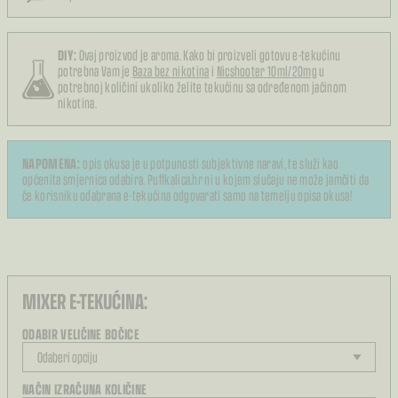
DIY:
Ovaj proizvod je aroma. Kako bi proizveli gotovu e-tekućinu
potrebna Vam je
Baza bez nikotina
i
Nicshooter 10ml/20mg
u
potrebnoj količini ukoliko želite tekućinu sa određenom jačinom
nikotina.
NAPOMENA:
opis okusa je u potpunosti subjektivne naravi, te služi kao
općenita smjernica odabira. Puffkalica.hr ni u kojem slučaju ne može jamčiti da
će korisniku odabrana e-tekućina odgovarati samo na temelju opisa okusa!
MIXER E-TEKUĆINA:
ODABIR VELIČINE BOČICE
NAČIN IZRAČUNA KOLIČINE