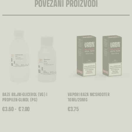
POVEZANI PROIZVODI
BAZE BILJNI-GLICEROL (VG) I
VAPORI BAZA NICSHOOTER
PROPILEN-GLIKOL (PG)
10ML/20MG
RASPON
€
3.60
–
€
7.00
€
3.75
CIJENA:
OD
€3.60