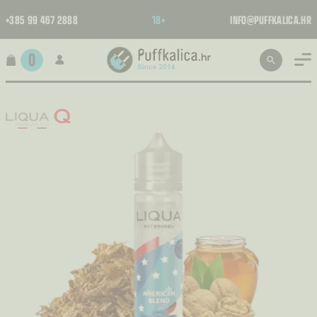
+385 99 467 2888
18+
INFO@PUFFKALICA.HR
0