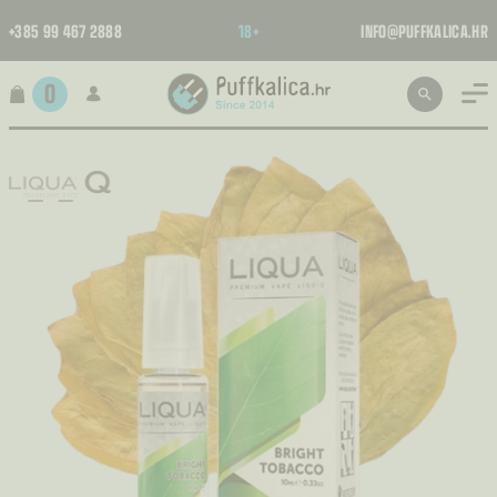
+385 99 467 2888
18+
INFO@PUFFKALICA.HR
0