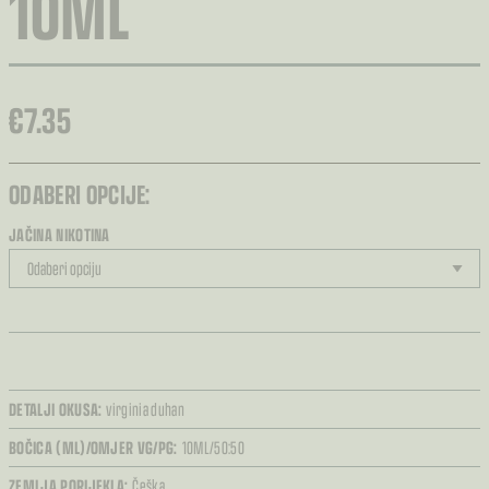
10ML
€
7.35
ODABERI OPCIJE:
JAČINA NIKOTINA
DETALJI OKUSA:
virginia duhan
BOČICA (ML)/OMJER VG/PG:
10ML/50:50
ZEMLJA PORIJEKLA:
Češka