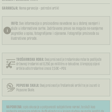
GARANCIJA:
Nema garancije – potrošni artikl
INFO:
Sve informacije o proizvodima navedene su u dobroj namjeri i
služe u informativne svrhe. Zadržavamo pravo na moguće ne-namjerne
i
pogreške u opisu, fotografijama i cijenama. Fotografije proizvoda su
ilustrativne prirode.
TROŠARINSKA ROBA:
Ovaj proizvod je trošarinska roba te podliježe
državnoj trošarini od 0,25€ po mililitru e-tekućine. U krajnjoj cijeni
artikla udio trošarine iznosi 2,50€ + PDV.
POPUSNA SKALA:
Ovaj proizvod je Trošarinski artikl te je izuzeti iz
Popusne Skale.
NAPOMENA:
opis okusa je u potpunosti subjektivne naravi, te služi kao
općenita smjernica odabira. Puffkalica.hr ni u kojem slučaju ne može jamčiti da