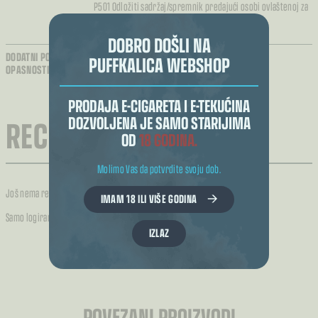
P501 Odložiti sadržaj/spremnik predajući osobi ovlaštenoj za
odlaganje otpada ili
vraćanjem dobavljaču.
DOBRO DOŠLI NA
DODATNI PODACI O
Sadrži nikotin koji izaziva snažnu ovisnost
PUFFKALICA WEBSHOP
OPASNOSTIMA:
PRODAJA E-CIGARETA I E-TEKUĆINA
RECENZIJE (0)
DOZVOLJENA JE SAMO STARIJIMA
OD
18 GODINA.
Molimo Vas da potvrdite svoju dob.
Još nema recenzija.
IMAM 18 ILI VIŠE GODINA
Samo logirani kupci koji su kupili ovaj proizvod mogu napisati recenziju.
IZLAZ
POVEZANI PROIZVODI