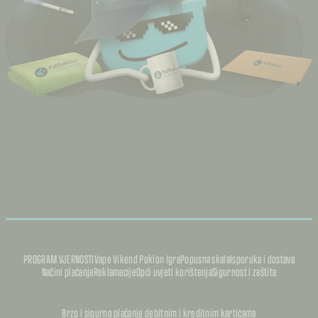
PROGRAM VJERNOSTI
Vape Vikend Poklon Igra
Popusna skala
Isporuka i dostava
Načini plaćanja
Reklamacije
Opći uvjeti korištenja
Sigurnost i zaštita
Brzo i sigurno plaćanje debitnim i kreditnim karticama