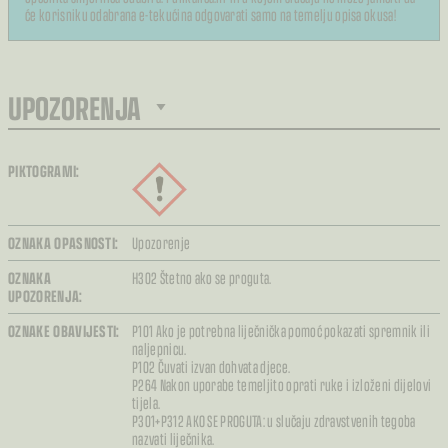
će korisniku odabrana e-tekućina odgovarati samo na temelju opisa okusa!
UPOZORENJA
PIKTOGRAMI:
OZNAKA OPASNOSTI:
Upozorenje
OZNAKA
H302 Štetno ako se proguta.
UPOZORENJA:
OZNAKE OBAVIJESTI:
P101 Ako je potrebna liječnička pomoć pokazati spremnik ili
naljepnicu.
P102 Čuvati izvan dohvata djece.
P264 Nakon uporabe temeljito oprati ruke i izloženi dijelovi
tijela.
P301+P312 AKO SE PROGUTA: u slučaju zdravstvenih tegoba
nazvati liječnika.